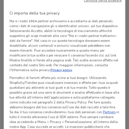
Continua senza accettare
Chiama il negozio
Ci importa della tua privacy
Lunedì
Martedì
Mercoledì
Giovedì
Venerdì
Sabato
n.d.
n.d.
n.d.
n.d.
n.d.
n.d.
Noi e i nostri
1014
partner archiviamo e accediamo ai dati personali,
Domenica
n.d.
come i dati di navigazione gli o identificatori univoci, sul tuo dispositivo.
Selezionando Accetto, abiliti le tecnologie di tracciamento affinché
062260949
supportino gli scopi mostrati alla voce "Noi e i nostri partner trattiamo i
dati da fornire". Nel caso in cui queste tecnologie dovessero essere
disabilitate, alcuni contenuti e annunci visualizzati potrebbero non
TABACCHERIA n. 469
essere rilevanti. Puoi accedere nuovamente a questo menu per
modificare le tue scelte o per revocare il consenso facendo clic sul link
Mostra finalità in fondo alla pagina web. Tali scelte avranno effetto nel
contesto del nostro Sito web. Per maggiori informazioni, consulta
Tutte le promozioni di questo negozio
l'Informativa sulla privacy.
Privacy policy
Permettici di fornirti offerte più vicine ai tuoi bisogni: Utilizzando
Shopfully/Tiendeo puoi visualizzare inserzioni e offerte per i tuoi acquisti
quotidiani più attinenti ai tuoi gusti e al tuo mondo. Tutto questo è
possibile grazie ad una serie di strumenti e analisi effettuate in base alle
tue attività all'interno dell'applicazione e sulle piattaforme collegate,
come indicato nel paragrafo 2 della Privacy Policy. Per fare questo,
abbiamo bisogno del tuo consenso sull'uso dei dati raccolti a tale fine.
Se dai il tuo consenso condivideremo i tuoi dati personali con
Partners
in
tutto il mondo attraverso l’uso di SDK esterne. Puoi sempre cambiare
idea accedendo a Menu > Privacy > Personalizzazione, all’interno della
nostra App. Cosa succede se accetti: Le inserzioni pubblicitarie che