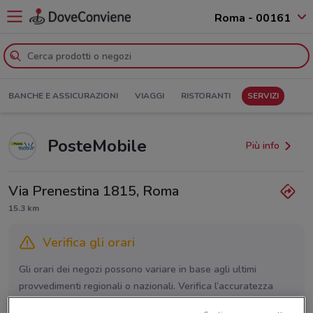
Roma - 00161
BANCHE E ASSICURAZIONI
VIAGGI
RISTORANTI
SERVIZI
PosteMobile
Più info
Via Prenestina 1815, Roma
15.3 km
Verifica gli orari
Gli orari dei negozi possono variare in base agli ultimi
provvedimenti regionali o nazionali. Verifica l’accuratezza
chiamando il negozio.