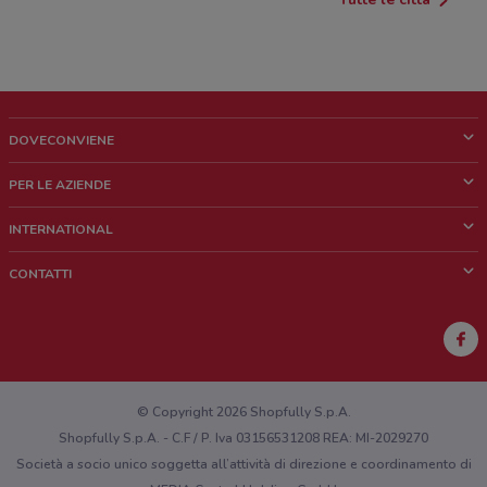
DOVECONVIENE
Cos'è DoveConviene
PER LE AZIENDE
Chi siamo
Cosa facciamo
INTERNATIONAL
News e media
Richieste commerciali e marketing
Brazil
CONTATTI
Lavora con noi
Mexico
Segnalazione punto vendita
France
Segnalazione Volantino
Australia
Hai un malfunzionamento sul web o sull'app?
New Zealand
© Copyright 2026 Shopfully S.p.A.
Shopfully S.p.A. - C.F / P. Iva 03156531208 REA: MI-2029270
Società a socio unico soggetta all’attività di direzione e coordinamento di