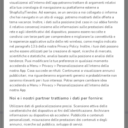
visualizzerai all'interno dell’app potranno trattare di argomenti relativi
PosteMobile
alla tua cronologia di navigazione su piattaforme esterne a
Shopfully/Tiendeo. Ad esempio, se un servizio a noi collegato ci informa
Scade il 17/08
6.6 km
che hai navigato in un sito di viaggi, potremo mostrarti delle offerte a
tema vacanze. Inoltre, i dati sulla posizione (nel caso in cui abbia fornito
il relativo consenso) insieme alle informazioni sulle prestazioni della
rete e agli identificativi del dispositivo, possono essere raccolte e
condivisi con terze parti per comprendere e migliorare la connettività e
le esperienze applicative sulle delle reti wireless, come meglio indicato
nel paragrafo 13.b della nostra Privacy Policy. Inoltre, i tuoi dati possono
anche essere utilizzati per la creazione di report, ricerche di mercato,
scientifiche e statistiche, analisi basate sulla posizione e analisi delle
tendenze. Puoi modificare le tue preferenze in qualsiasi momento
accedendo a Menu > Privacy > Personalizzazione all'interno della
nostra App. Cosa succede se rifiuti: Continuerai a visualizzare annunci
pubblicitari, ma riguarderanno argomenti generici e probabilmente non
saranno rilevanti per i tuoi interessi. Potrai sempre cambiare idea
accedendo a Menu > Privacy > Personalizzazione all'interno della
PosteMobile
nostra App.
Noi e i nostri partner trattiamo i dati per fornire:
Scade il 05/09
6.6 km
Utilizzare dati di geolocalizzazione precisi. Scansione attiva delle
caratteristiche del dispositivo ai fini dell’identificazione. Archiviare
informazioni su dispositivo e/o accedervi. Pubblicità e contenuti
Porta DoveConviene sempre con te!
personalizzati, misurazione delle prestazioni dei contenuti e degli
Puoi trovare le migliori offerte dei negozi vicino a te,
annunci, ricerche sul pubblico, sviluppo di servizi.