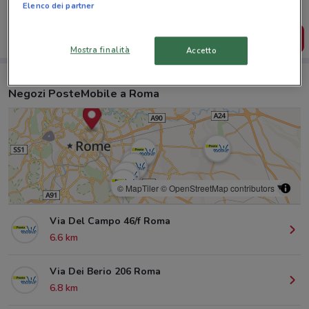
salvarle e creare la tua lista del risparmio, comodamente
Elenco dei partner
dal tuo cellulare.
SCARICA L’APP
Mostra finalità
Accetto
Negozi PosteMobile a Roma
© MapTiler
© OpenStreetMap contributors
Via Del Campo 46/f Roma
6.6 km
Via Dei Berio 206 Roma
6.8 km