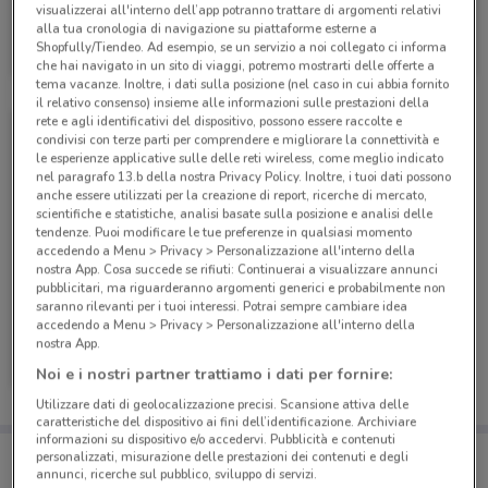
visualizzerai all'interno dell’app potranno trattare di argomenti relativi
PosteMobile
alla tua cronologia di navigazione su piattaforme esterne a
Shopfully/Tiendeo. Ad esempio, se un servizio a noi collegato ci informa
Scade il 17/08
6.6 km
che hai navigato in un sito di viaggi, potremo mostrarti delle offerte a
tema vacanze. Inoltre, i dati sulla posizione (nel caso in cui abbia fornito
il relativo consenso) insieme alle informazioni sulle prestazioni della
rete e agli identificativi del dispositivo, possono essere raccolte e
condivisi con terze parti per comprendere e migliorare la connettività e
le esperienze applicative sulle delle reti wireless, come meglio indicato
nel paragrafo 13.b della nostra Privacy Policy. Inoltre, i tuoi dati possono
anche essere utilizzati per la creazione di report, ricerche di mercato,
scientifiche e statistiche, analisi basate sulla posizione e analisi delle
tendenze. Puoi modificare le tue preferenze in qualsiasi momento
accedendo a Menu > Privacy > Personalizzazione all'interno della
nostra App. Cosa succede se rifiuti: Continuerai a visualizzare annunci
pubblicitari, ma riguarderanno argomenti generici e probabilmente non
saranno rilevanti per i tuoi interessi. Potrai sempre cambiare idea
accedendo a Menu > Privacy > Personalizzazione all'interno della
PosteMobile
nostra App.
Noi e i nostri partner trattiamo i dati per fornire:
Scade il 05/09
6.6 km
Utilizzare dati di geolocalizzazione precisi. Scansione attiva delle
caratteristiche del dispositivo ai fini dell’identificazione. Archiviare
informazioni su dispositivo e/o accedervi. Pubblicità e contenuti
Porta DoveConviene sempre con te!
personalizzati, misurazione delle prestazioni dei contenuti e degli
Puoi trovare le migliori offerte dei negozi vicino a te,
annunci, ricerche sul pubblico, sviluppo di servizi.