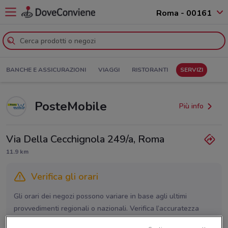
Roma - 00161
BANCHE E ASSICURAZIONI
VIAGGI
RISTORANTI
SERVIZI
PosteMobile
Più info
Via Della Cecchignola 249/a, Roma
11.9 km
Verifica gli orari
Gli orari dei negozi possono variare in base agli ultimi
provvedimenti regionali o nazionali. Verifica l’accuratezza
chiamando il negozio.