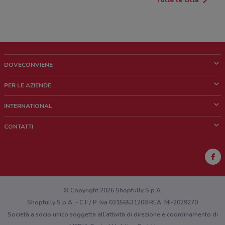
DOVECONVIENE
Cos'è DoveConviene
PER LE AZIENDE
Chi siamo
Cosa facciamo
INTERNATIONAL
News e media
Richieste commerciali e marketing
Brazil
CONTATTI
Lavora con noi
Mexico
Segnalazione punto vendita
France
Segnalazione Volantino
Australia
Hai un malfunzionamento sul web o sull'app?
New Zealand
© Copyright 2026 Shopfully S.p.A.
Shopfully S.p.A. - C.F / P. Iva 03156531208 REA: MI-2029270
Società a socio unico soggetta all’attività di direzione e coordinamento di