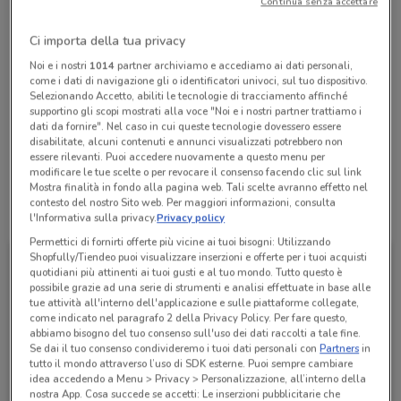
Continua senza accettare
Chiama il negozio
Ci importa della tua privacy
Lunedì
Martedì
Mercoledì
Giovedì
Venerdì
Sabato
n.d.
n.d.
n.d.
n.d.
n.d.
n.d.
Noi e i nostri
1014
partner archiviamo e accediamo ai dati personali,
Domenica
n.d.
come i dati di navigazione gli o identificatori univoci, sul tuo dispositivo.
Selezionando Accetto, abiliti le tecnologie di tracciamento affinché
065021265
supportino gli scopi mostrati alla voce "Noi e i nostri partner trattiamo i
dati da fornire". Nel caso in cui queste tecnologie dovessero essere
disabilitate, alcuni contenuti e annunci visualizzati potrebbero non
TABACCHERIA n. 2282
essere rilevanti. Puoi accedere nuovamente a questo menu per
modificare le tue scelte o per revocare il consenso facendo clic sul link
Mostra finalità in fondo alla pagina web. Tali scelte avranno effetto nel
contesto del nostro Sito web. Per maggiori informazioni, consulta
Tutte le promozioni di questo negozio
l'Informativa sulla privacy.
Privacy policy
Permettici di fornirti offerte più vicine ai tuoi bisogni: Utilizzando
Shopfully/Tiendeo puoi visualizzare inserzioni e offerte per i tuoi acquisti
quotidiani più attinenti ai tuoi gusti e al tuo mondo. Tutto questo è
possibile grazie ad una serie di strumenti e analisi effettuate in base alle
tue attività all'interno dell'applicazione e sulle piattaforme collegate,
come indicato nel paragrafo 2 della Privacy Policy. Per fare questo,
abbiamo bisogno del tuo consenso sull'uso dei dati raccolti a tale fine.
Se dai il tuo consenso condivideremo i tuoi dati personali con
Partners
in
tutto il mondo attraverso l’uso di SDK esterne. Puoi sempre cambiare
idea accedendo a Menu > Privacy > Personalizzazione, all’interno della
nostra App. Cosa succede se accetti: Le inserzioni pubblicitarie che