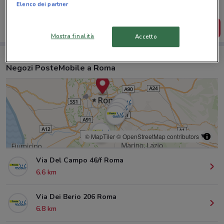
salvarle e creare la tua lista del risparmio, comodamente
Elenco dei partner
dal tuo cellulare.
SCARICA L’APP
Mostra finalità
Accetto
Negozi PosteMobile a Roma
© MapTiler
© OpenStreetMap contributors
Via Del Campo 46/f Roma
6.6 km
Via Dei Berio 206 Roma
6.8 km