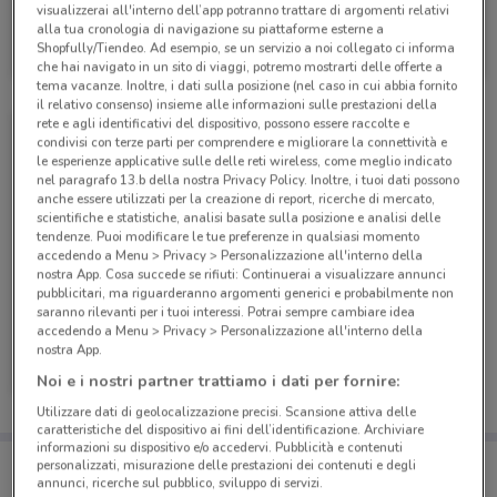
visualizzerai all'interno dell’app potranno trattare di argomenti relativi
PosteMobile
alla tua cronologia di navigazione su piattaforme esterne a
Shopfully/Tiendeo. Ad esempio, se un servizio a noi collegato ci informa
Scade il 17/08
6.6 km
che hai navigato in un sito di viaggi, potremo mostrarti delle offerte a
tema vacanze. Inoltre, i dati sulla posizione (nel caso in cui abbia fornito
il relativo consenso) insieme alle informazioni sulle prestazioni della
rete e agli identificativi del dispositivo, possono essere raccolte e
condivisi con terze parti per comprendere e migliorare la connettività e
le esperienze applicative sulle delle reti wireless, come meglio indicato
nel paragrafo 13.b della nostra Privacy Policy. Inoltre, i tuoi dati possono
anche essere utilizzati per la creazione di report, ricerche di mercato,
scientifiche e statistiche, analisi basate sulla posizione e analisi delle
tendenze. Puoi modificare le tue preferenze in qualsiasi momento
accedendo a Menu > Privacy > Personalizzazione all'interno della
nostra App. Cosa succede se rifiuti: Continuerai a visualizzare annunci
pubblicitari, ma riguarderanno argomenti generici e probabilmente non
saranno rilevanti per i tuoi interessi. Potrai sempre cambiare idea
accedendo a Menu > Privacy > Personalizzazione all'interno della
PosteMobile
nostra App.
Noi e i nostri partner trattiamo i dati per fornire:
Scade il 05/09
6.6 km
Utilizzare dati di geolocalizzazione precisi. Scansione attiva delle
caratteristiche del dispositivo ai fini dell’identificazione. Archiviare
informazioni su dispositivo e/o accedervi. Pubblicità e contenuti
Porta DoveConviene sempre con te!
personalizzati, misurazione delle prestazioni dei contenuti e degli
Puoi trovare le migliori offerte dei negozi vicino a te,
annunci, ricerche sul pubblico, sviluppo di servizi.