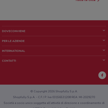
DOVECONVIENE
Cos'è DoveConviene
PER LE AZIENDE
Chi siamo
Cosa facciamo
INTERNATIONAL
News e media
Richieste commerciali e marketing
Brazil
CONTATTI
Lavora con noi
Mexico
Segnalazione punto vendita
France
Segnalazione Volantino
Australia
Hai un malfunzionamento sul web o sull'app?
New Zealand
© Copyright 2026 Shopfully S.p.A.
Shopfully S.p.A. - C.F / P. Iva 03156531208 REA: MI-2029270
Società a socio unico soggetta all’attività di direzione e coordinamento di