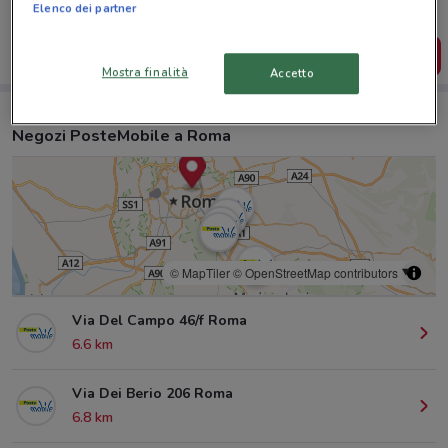
salvarle e creare la tua lista del risparmio, comodamente
Elenco dei partner
dal tuo cellulare.
SCARICA L’APP
Mostra finalità
Accetto
Negozi PosteMobile a Roma
© MapTiler
© OpenStreetMap contributors
Via Del Campo 46/f Roma
6.6 km
Via Dei Berio 206 Roma
6.8 km