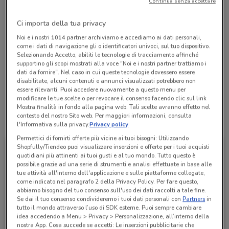
Continua senza accettare
Chiama il negozio
Ci importa della tua privacy
Noi e i nostri
1014
partner archiviamo e accediamo ai dati personali,
Lunedì
n.d.
come i dati di navigazione gli o identificatori univoci, sul tuo dispositivo.
Martedì
Mercoledì
Giovedì
Venerdì
Sabato
Domenica
n.d.
n.d.
n.d.
n.d.
n.d.
n.d.
Selezionando Accetto, abiliti le tecnologie di tracciamento affinché
0679845151
supportino gli scopi mostrati alla voce "Noi e i nostri partner trattiamo i
dati da fornire". Nel caso in cui queste tecnologie dovessero essere
disabilitate, alcuni contenuti e annunci visualizzati potrebbero non
TABACCHERIA n. 2506
essere rilevanti. Puoi accedere nuovamente a questo menu per
modificare le tue scelte o per revocare il consenso facendo clic sul link
Mostra finalità in fondo alla pagina web. Tali scelte avranno effetto nel
contesto del nostro Sito web. Per maggiori informazioni, consulta
Tutte le promozioni di questo negozio
l'Informativa sulla privacy.
Privacy policy
Permettici di fornirti offerte più vicine ai tuoi bisogni: Utilizzando
Shopfully/Tiendeo puoi visualizzare inserzioni e offerte per i tuoi acquisti
quotidiani più attinenti ai tuoi gusti e al tuo mondo. Tutto questo è
possibile grazie ad una serie di strumenti e analisi effettuate in base alle
tue attività all'interno dell'applicazione e sulle piattaforme collegate,
come indicato nel paragrafo 2 della Privacy Policy. Per fare questo,
abbiamo bisogno del tuo consenso sull'uso dei dati raccolti a tale fine.
Se dai il tuo consenso condivideremo i tuoi dati personali con
Partners
in
tutto il mondo attraverso l’uso di SDK esterne. Puoi sempre cambiare
idea accedendo a Menu > Privacy > Personalizzazione, all’interno della
nostra App. Cosa succede se accetti: Le inserzioni pubblicitarie che