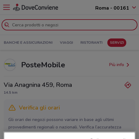
Roma - 00161
BANCHE E ASSICURAZIONI
VIAGGI
RISTORANTI
SERVIZI
PosteMobile
Più info
Via Anagnina 459, Roma
14.5 km
Verifica gli orari
Gli orari dei negozi possono variare in base agli ultimi
provvedimenti regionali o nazionali. Verifica l’accuratezza
chiamando il negozio.