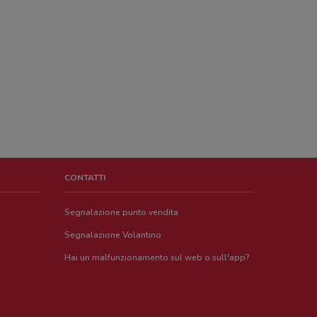
CONTATTI
Segnalazione punto vendita
Segnalazione Volantino
Hai un malfunzionamento sul web o sull'app?