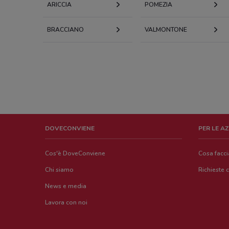
ARICCIA
POMEZIA
BRACCIANO
VALMONTONE
DOVECONVIENE
PER LE A
Cos'è DoveConviene
Cosa facc
Chi siamo
Richieste 
News e media
Lavora con noi