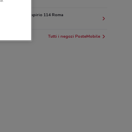
7 km
zi.
Via Lucio Papirio 114 Roma
7.6 km
Tutti i negozi PosteMobile