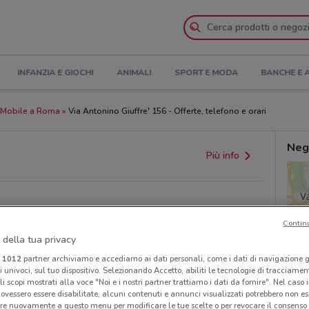
INFANZIA E GIOCHI
ANIMALI
SPORT E MODA
BANCHE E 
eMobile a Roma
Via Antonino Giuffre' 156 - Offerte, telefono e orari
Neg
Più info
Contin
 della tua privacy
i
1012
partner archiviamo e accediamo ai dati personali, come i dati di navigazione g
ri univoci, sul tuo dispositivo. Selezionando Accetto, abiliti le tecnologie di tracciame
provvedimenti regionali o nazionali. Verifica l’accuratezza
li scopi mostrati alla voce "Noi e i nostri partner trattiamo i dati da fornire". Nel caso 
ovessero essere disabilitate, alcuni contenuti e annunci visualizzati potrebbero non ess
re nuovamente a questo menu per modificare le tue scelte o per revocare il consenso