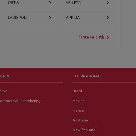
OSTIA
VELLETRI
LADISPOLI
APRILIA
Tutte le città
ZIENDE
INTERNATIONAL
iamo
Brazil
commerciali e marketing
Mexico
France
Australia
New Zealand