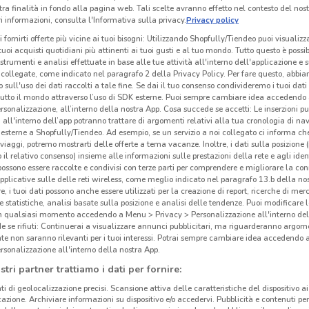
tra finalità in fondo alla pagina web. Tali scelte avranno effetto nel contesto del nost
 informazioni, consulta l'Informativa sulla privacy.
Privacy policy
i fornirti offerte più vicine ai tuoi bisogni: Utilizzando Shopfully/Tiendeo puoi visualizz
i tuoi acquisti quotidiani più attinenti ai tuoi gusti e al tuo mondo. Tutto questo è possi
 strumenti e analisi effettuate in base alle tue attività all'interno dell'applicazione e 
collegate, come indicato nel paragrafo 2 della Privacy Policy. Per fare questo, abbi
 sull'uso dei dati raccolti a tale fine. Se dai il tuo consenso condivideremo i tuoi dati
tutto il mondo attraverso l’uso di SDK esterne. Puoi sempre cambiare idea accedend
rsonalizzazione, all’interno della nostra App. Cosa succede se accetti: Le inserzioni pu
i all'interno dell’app potranno trattare di argomenti relativi alla tua cronologia di na
esterne a Shopfully/Tiendeo. Ad esempio, se un servizio a noi collegato ci informa ch
i viaggi, potremo mostrarti delle offerte a tema vacanze. Inoltre, i dati sulla posizione 
o il relativo consenso) insieme alle informazioni sulle prestazioni della rete e agli ident
 possono essere raccolte e condivisi con terze parti per comprendere e migliorare la conn
pplicative sulle delle reti wireless, come meglio indicato nel paragrafo 13.b della no
re, i tuoi dati possono anche essere utilizzati per la creazione di report, ricerche di mer
 e statistiche, analisi basate sulla posizione e analisi delle tendenze. Puoi modificare l
in qualsiasi momento accedendo a Menu > Privacy > Personalizzazione all'interno del
 se rifiuti: Continuerai a visualizzare annunci pubblicitari, ma riguarderanno argome
te non saranno rilevanti per i tuoi interessi. Potrai sempre cambiare idea accedendo
rsonalizzazione all'interno della nostra App.
stri partner trattiamo i dati per fornire:
ti di geolocalizzazione precisi. Scansione attiva delle caratteristiche del dispositivo ai 
icazione. Archiviare informazioni su dispositivo e/o accedervi. Pubblicità e contenuti per