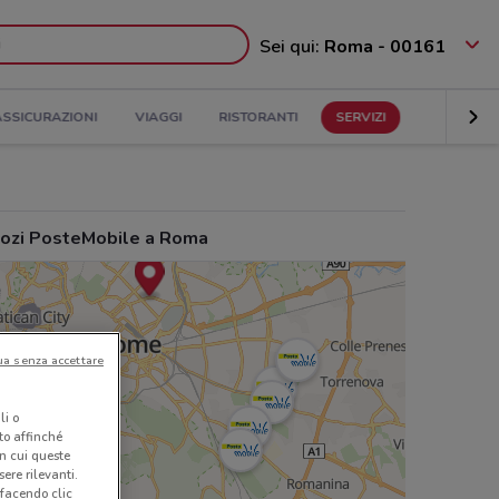
Sei qui:
Roma - 00161
ASSICURAZIONI
VIAGGI
RISTORANTI
SERVIZI
ozi PosteMobile a Roma
ua senza accettare
li o
nto affinché
in cui queste
ere rilevanti.
 facendo clic