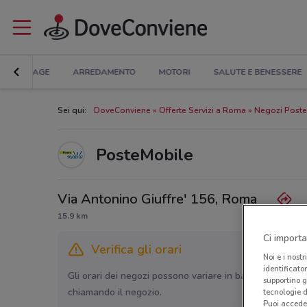
BRICOLAGE
ARREDAMENTO
MOTORI
SALUTE E BENESSERE
Sei qui:
DoveConviene
Offerte Servizi a Roma
Negozi Post
PosteMobile
Via Antonino Giuffre' 156, Roma
15.9 km
Ci importa
Verifica gli orari
Noi e i nostr
identificato
Gli orari dei negozi possono variare in base agli ultimi 
supportino g
chiamando il negozio.
tecnologie d
Puoi accede