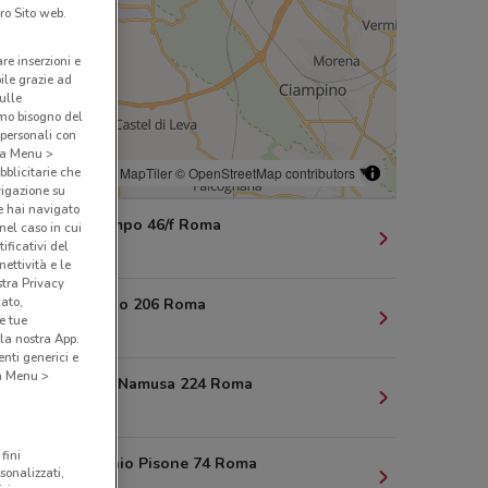
ro Sito web.
are inserzioni e
bile grazie ad
sulle
amo bisogno del
 personali con
o a Menu >
bblicitarie che
© MapTiler
© OpenStreetMap contributors
vigazione su
e hai navigato
Via Del Campo 46/f Roma
(nel caso in cui
ificativi del
6.6 km
ettività e le
stra Privacy
cato,
Via Dei Berio 206 Roma
e tue
6.8 km
la nostra App.
nti generici e
 a Menu >
Via Aufidio Namusa 224 Roma
6.8 km
fini
Via Calpurnio Pisone 74 Roma
sonalizzati,