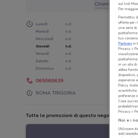
Chiama il negozio
sul link Mos
Per maggiori
Permettici d
offerte per 
Lunedì
n.d.
una serie di
Martedì
n.d.
piattaforme 
tuo consenso
Mercoledì
n.d.
Partners
in 
Giovedì
n.d.
Privacy > Pe
Venerdì
n.d.
visualizzera
piattaforme 
Sabato
n.d.
in un sito d
Domenica
n.d.
abbia fornit
dispositivo,
065060639
esperienze a
Policy. Inolt
scientifiche
ROMA TRIGORIA
preferenze 
Cosa succede
probabilmen
Privacy > Pe
Tutte le promozioni di questo negozio
Noi e i no
Utilizzare da
dell’identif