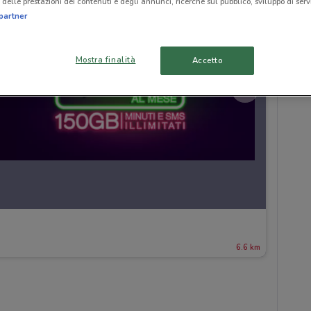
delle prestazioni dei contenuti e degli annunci, ricerche sul pubblico, sviluppo di servi
partner
Mostra finalità
Accetto
6.6 km