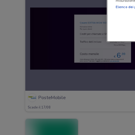
misurazione 
Elenco dei 
PosteMobile
Scade il 17/08