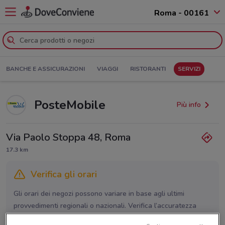
Roma - 00161
BANCHE E ASSICURAZIONI
VIAGGI
RISTORANTI
SERVIZI
PosteMobile
Più info
Via Paolo Stoppa 48, Roma
17.3 km
Verifica gli orari
Gli orari dei negozi possono variare in base agli ultimi
provvedimenti regionali o nazionali. Verifica l’accuratezza
chiamando il negozio.