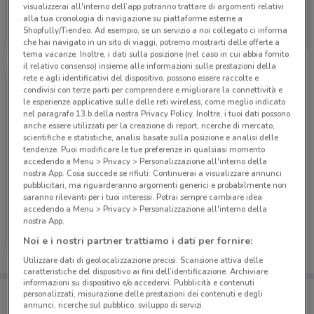
visualizzerai all'interno dell’app potranno trattare di argomenti relativi
PosteMobile
alla tua cronologia di navigazione su piattaforme esterne a
Shopfully/Tiendeo. Ad esempio, se un servizio a noi collegato ci informa
Scade il 17/08
6.6 km
che hai navigato in un sito di viaggi, potremo mostrarti delle offerte a
tema vacanze. Inoltre, i dati sulla posizione (nel caso in cui abbia fornito
il relativo consenso) insieme alle informazioni sulle prestazioni della
rete e agli identificativi del dispositivo, possono essere raccolte e
condivisi con terze parti per comprendere e migliorare la connettività e
le esperienze applicative sulle delle reti wireless, come meglio indicato
nel paragrafo 13.b della nostra Privacy Policy. Inoltre, i tuoi dati possono
anche essere utilizzati per la creazione di report, ricerche di mercato,
scientifiche e statistiche, analisi basate sulla posizione e analisi delle
tendenze. Puoi modificare le tue preferenze in qualsiasi momento
accedendo a Menu > Privacy > Personalizzazione all'interno della
nostra App. Cosa succede se rifiuti: Continuerai a visualizzare annunci
pubblicitari, ma riguarderanno argomenti generici e probabilmente non
saranno rilevanti per i tuoi interessi. Potrai sempre cambiare idea
accedendo a Menu > Privacy > Personalizzazione all'interno della
PosteMobile
nostra App.
Noi e i nostri partner trattiamo i dati per fornire:
Scade il 05/09
6.6 km
Utilizzare dati di geolocalizzazione precisi. Scansione attiva delle
caratteristiche del dispositivo ai fini dell’identificazione. Archiviare
informazioni su dispositivo e/o accedervi. Pubblicità e contenuti
Porta DoveConviene sempre con te!
personalizzati, misurazione delle prestazioni dei contenuti e degli
Puoi trovare le migliori offerte dei negozi vicino a te,
annunci, ricerche sul pubblico, sviluppo di servizi.