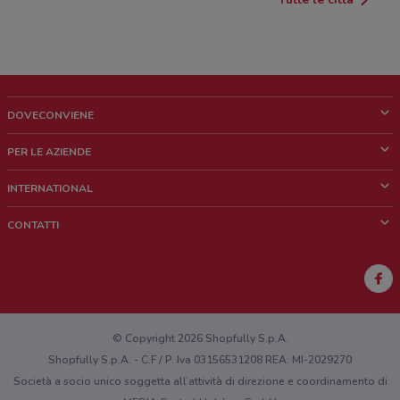
DOVECONVIENE
Cos'è DoveConviene
PER LE AZIENDE
Chi siamo
Cosa facciamo
INTERNATIONAL
News e media
Richieste commerciali e marketing
Brazil
CONTATTI
Lavora con noi
Mexico
Segnalazione punto vendita
France
Segnalazione Volantino
Australia
Hai un malfunzionamento sul web o sull'app?
New Zealand
© Copyright 2026 Shopfully S.p.A.
Shopfully S.p.A. - C.F / P. Iva 03156531208 REA: MI-2029270
Società a socio unico soggetta all’attività di direzione e coordinamento di