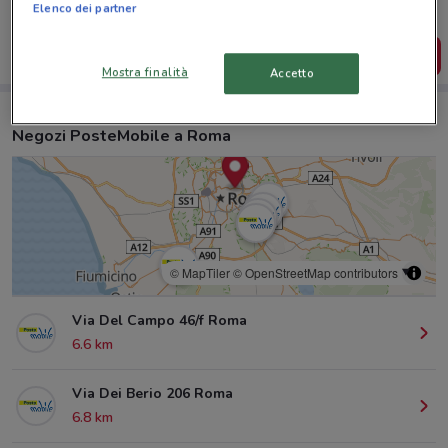
salvarle e creare la tua lista del risparmio, comodamente
Elenco dei partner
dal tuo cellulare.
SCARICA L’APP
Mostra finalità
Accetto
Negozi PosteMobile a Roma
© MapTiler
© OpenStreetMap contributors
Via Del Campo 46/f Roma
6.6 km
Via Dei Berio 206 Roma
6.8 km