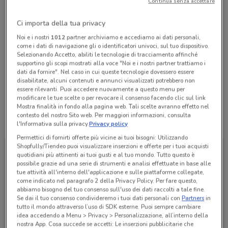
Continua senza accettare
Chiama il negozio
Ci importa della tua privacy
Lunedì
Martedì
Mercoledì
n.d.
n.d.
n.d.
Noi e i nostri
1012
partner archiviamo e accediamo ai dati personali,
Giovedì
n.d.
come i dati di navigazione gli o identificatori univoci, sul tuo dispositivo.
Venerdì
Sabato
Domenica
n.d.
n.d.
n.d.
Selezionando Accetto, abiliti le tecnologie di tracciamento affinché
0652456597
supportino gli scopi mostrati alla voce "Noi e i nostri partner trattiamo i
dati da fornire". Nel caso in cui queste tecnologie dovessero essere
disabilitate, alcuni contenuti e annunci visualizzati potrebbero non
ROMA 183
essere rilevanti. Puoi accedere nuovamente a questo menu per
modificare le tue scelte o per revocare il consenso facendo clic sul link
Mostra finalità in fondo alla pagina web. Tali scelte avranno effetto nel
contesto del nostro Sito web. Per maggiori informazioni, consulta
Tutte le promozioni di questo negozio
l'Informativa sulla privacy.
Privacy policy
Permettici di fornirti offerte più vicine ai tuoi bisogni: Utilizzando
Shopfully/Tiendeo puoi visualizzare inserzioni e offerte per i tuoi acquisti
quotidiani più attinenti ai tuoi gusti e al tuo mondo. Tutto questo è
possibile grazie ad una serie di strumenti e analisi effettuate in base alle
tue attività all'interno dell'applicazione e sulle piattaforme collegate,
come indicato nel paragrafo 2 della Privacy Policy. Per fare questo,
abbiamo bisogno del tuo consenso sull'uso dei dati raccolti a tale fine.
Se dai il tuo consenso condivideremo i tuoi dati personali con
Partners
in
tutto il mondo attraverso l’uso di SDK esterne. Puoi sempre cambiare
idea accedendo a Menu > Privacy > Personalizzazione, all’interno della
nostra App. Cosa succede se accetti: Le inserzioni pubblicitarie che