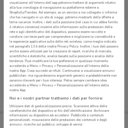
visualizzerai all'interno dell’app potranno trattare di argomenti relativi
PosteMobile
alla tua cronologia di navigazione su piattaforme esterne a
Shopfully/Tiendeo. Ad esempio, se un servizio a noi collegato ci informa
Scade il 17/08
6.6 km
che hai navigato in un sito di viaggi, potremo mostrarti delle offerte a
tema vacanze. Inoltre, i dati sulla posizione (nel caso in cui abbia fornito
il relativo consenso) insieme alle informazioni sulle prestazioni della
rete e agli identificativi del dispositivo, possono essere raccolte e
condivisi con terze parti per comprendere e migliorare la connettività e
le esperienze applicative sulle delle reti wireless, come meglio indicato
nel paragrafo 13.b della nostra Privacy Policy. Inoltre, i tuoi dati possono
anche essere utilizzati per la creazione di report, ricerche di mercato,
scientifiche e statistiche, analisi basate sulla posizione e analisi delle
tendenze. Puoi modificare le tue preferenze in qualsiasi momento
accedendo a Menu > Privacy > Personalizzazione all'interno della
nostra App. Cosa succede se rifiuti: Continuerai a visualizzare annunci
pubblicitari, ma riguarderanno argomenti generici e probabilmente non
saranno rilevanti per i tuoi interessi. Potrai sempre cambiare idea
accedendo a Menu > Privacy > Personalizzazione all'interno della
PosteMobile
nostra App.
Noi e i nostri partner trattiamo i dati per fornire:
Scade il 05/09
6.6 km
Utilizzare dati di geolocalizzazione precisi. Scansione attiva delle
caratteristiche del dispositivo ai fini dell’identificazione. Archiviare
informazioni su dispositivo e/o accedervi. Pubblicità e contenuti
Porta DoveConviene sempre con te!
personalizzati, misurazione delle prestazioni dei contenuti e degli
Puoi trovare le migliori offerte dei negozi vicino a te,
annunci, ricerche sul pubblico, sviluppo di servizi.