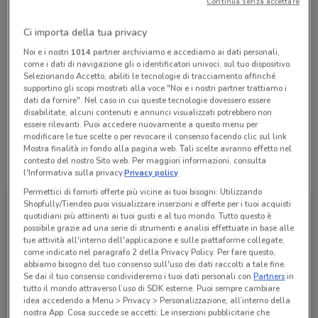
Continua senza accettare
Chiama il negozio
Ci importa della tua privacy
Noi e i nostri
1014
partner archiviamo e accediamo ai dati personali,
Lunedì
n.d.
come i dati di navigazione gli o identificatori univoci, sul tuo dispositivo.
Martedì
Mercoledì
Giovedì
Venerdì
Sabato
Domenica
n.d.
n.d.
n.d.
n.d.
n.d.
n.d.
Selezionando Accetto, abiliti le tecnologie di tracciamento affinché
0622183129
supportino gli scopi mostrati alla voce "Noi e i nostri partner trattiamo i
dati da fornire". Nel caso in cui queste tecnologie dovessero essere
disabilitate, alcuni contenuti e annunci visualizzati potrebbero non
ROMA 182
essere rilevanti. Puoi accedere nuovamente a questo menu per
modificare le tue scelte o per revocare il consenso facendo clic sul link
Mostra finalità in fondo alla pagina web. Tali scelte avranno effetto nel
contesto del nostro Sito web. Per maggiori informazioni, consulta
Tutte le promozioni di questo negozio
l'Informativa sulla privacy.
Privacy policy
Permettici di fornirti offerte più vicine ai tuoi bisogni: Utilizzando
Shopfully/Tiendeo puoi visualizzare inserzioni e offerte per i tuoi acquisti
quotidiani più attinenti ai tuoi gusti e al tuo mondo. Tutto questo è
possibile grazie ad una serie di strumenti e analisi effettuate in base alle
tue attività all'interno dell'applicazione e sulle piattaforme collegate,
come indicato nel paragrafo 2 della Privacy Policy. Per fare questo,
abbiamo bisogno del tuo consenso sull'uso dei dati raccolti a tale fine.
Se dai il tuo consenso condivideremo i tuoi dati personali con
Partners
in
tutto il mondo attraverso l’uso di SDK esterne. Puoi sempre cambiare
idea accedendo a Menu > Privacy > Personalizzazione, all’interno della
nostra App. Cosa succede se accetti: Le inserzioni pubblicitarie che