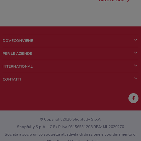
DOVECONVIENE
Cos'è DoveConviene
PER LE AZIENDE
Chi siamo
Cosa facciamo
INTERNATIONAL
News e media
Richieste commerciali e marketing
Brazil
CONTATTI
Lavora con noi
Mexico
Segnalazione punto vendita
France
Segnalazione Volantino
Australia
Hai un malfunzionamento sul web o sull'app?
New Zealand
© Copyright 2026 Shopfully S.p.A.
Shopfully S.p.A. - C.F / P. Iva 03156531208 REA: MI-2029270
Società a socio unico soggetta all’attività di direzione e coordinamento di