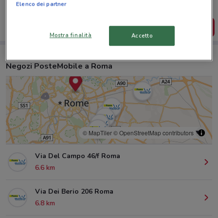
salvarle e creare la tua lista del risparmio, comodamente
Elenco dei partner
dal tuo cellulare.
SCARICA L’APP
Mostra finalità
Accetto
Negozi PosteMobile a Roma
© MapTiler
© OpenStreetMap contributors
Via Del Campo 46/f Roma
6.6 km
Via Dei Berio 206 Roma
6.8 km