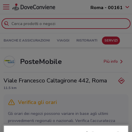
Roma - 00161
BANCHE E ASSICURAZIONI
VIAGGI
RISTORANTI
SERVIZI
PosteMobile
Più info
Viale Francesco Caltagirone 442, Roma
11.5 km
Verifica gli orari
Gli orari dei negozi possono variare in base agli ultimi
provvedimenti regionali o nazionali. Verifica l’accuratezza
chiamando il negozio.