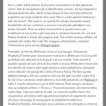
chiamando il negozio.
Noi e i nostri
1014
partner archiviamo e accediamo ai dati personali,
come i dati di navigazione gli o identificatori univoci, sul tuo dispositivo.
Selezionando Accetto, abiliti le tecnologie di tracciamento affinché
supportino gli scopi mostrati alla voce "Noi e i nostri partner trattiamo i
Lunedì
n.d.
dati da fornire". Nel caso in cui queste tecnologie dovessero essere
Martedì
Mercoledì
Giovedì
Venerdì
Sabato
Domenica
n.d.
n.d.
n.d.
n.d.
n.d.
n.d.
disabilitate, alcuni contenuti e annunci visualizzati potrebbero non
essere rilevanti. Puoi accedere nuovamente a questo menu per
modificare le tue scelte o per revocare il consenso facendo clic sul link
Tutte le promozioni di questo negozio
Mostra finalità in fondo alla pagina web. Tali scelte avranno effetto nel
contesto del nostro Sito web. Per maggiori informazioni, consulta
l'Informativa sulla privacy.
Privacy policy
Permettici di fornirti offerte più vicine ai tuoi bisogni: Utilizzando
Shopfully/Tiendeo puoi visualizzare inserzioni e offerte per i tuoi acquisti
quotidiani più attinenti ai tuoi gusti e al tuo mondo. Tutto questo è
possibile grazie ad una serie di strumenti e analisi effettuate in base alle
tue attività all'interno dell'applicazione e sulle piattaforme collegate,
come indicato nel paragrafo 2 della Privacy Policy. Per fare questo,
abbiamo bisogno del tuo consenso sull'uso dei dati raccolti a tale fine.
Se dai il tuo consenso condivideremo i tuoi dati personali con
Partners
in
tutto il mondo attraverso l’uso di SDK esterne. Puoi sempre cambiare
idea accedendo a Menu > Privacy > Personalizzazione, all’interno della
nostra App. Cosa succede se accetti: Le inserzioni pubblicitarie che
Poste Italiane
visualizzerai all'interno dell’app potranno trattare di argomenti relativi
alla tua cronologia di navigazione su piattaforme esterne a
Scade il 06/10
929 m
Shopfully/Tiendeo. Ad esempio, se un servizio a noi collegato ci informa