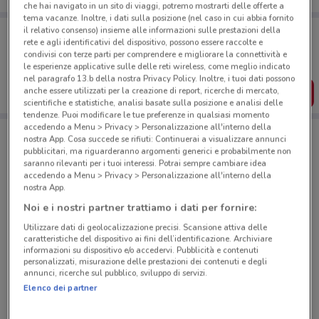
che hai navigato in un sito di viaggi, potremo mostrarti delle offerte a
tema vacanze. Inoltre, i dati sulla posizione (nel caso in cui abbia fornito
Porta DoveConviene sempre con te!
il relativo consenso) insieme alle informazioni sulle prestazioni della
rete e agli identificativi del dispositivo, possono essere raccolte e
Puoi trovare le migliori offerte dei negozi vicino a te,
condivisi con terze parti per comprendere e migliorare la connettività e
salvarle e creare la tua lista del risparmio, comodamente
dal tuo cellulare.
le esperienze applicative sulle delle reti wireless, come meglio indicato
nel paragrafo 13.b della nostra Privacy Policy. Inoltre, i tuoi dati possono
anche essere utilizzati per la creazione di report, ricerche di mercato,
SCARICA L’APP
scientifiche e statistiche, analisi basate sulla posizione e analisi delle
tendenze. Puoi modificare le tue preferenze in qualsiasi momento
accedendo a Menu > Privacy > Personalizzazione all'interno della
nostra App. Cosa succede se rifiuti: Continuerai a visualizzare annunci
Negozi Poste Italiane a Albano Laziale
pubblicitari, ma riguarderanno argomenti generici e probabilmente non
saranno rilevanti per i tuoi interessi. Potrai sempre cambiare idea
accedendo a Menu > Privacy > Personalizzazione all'interno della
nostra App.
Noi e i nostri partner trattiamo i dati per fornire:
Utilizzare dati di geolocalizzazione precisi. Scansione attiva delle
caratteristiche del dispositivo ai fini dell’identificazione. Archiviare
© MapTiler
© OpenStreetMap contributors
informazioni su dispositivo e/o accedervi. Pubblicità e contenuti
personalizzati, misurazione delle prestazioni dei contenuti e degli
annunci, ricerche sul pubblico, sviluppo di servizi.
Piazzale Caduti Di Via Fani Snc Ariccia
Elenco dei partner
1.8 km