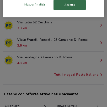
Piazza Della Liberta' 10 Castel Gandolfo
Mostra finalità
Accetto
2.3 km
Via Italia 52 Cecchina
3.3 km
Viale Fratelli Rosselli 25 Genzano Di Roma
3.6 km
Via Sardegna 7 Genzano Di Roma
4.3 km
Tutti i negozi Poste Italiane
Catene con offerte attive nelle vicinanze
ALLEANZA
REALE MUTUA