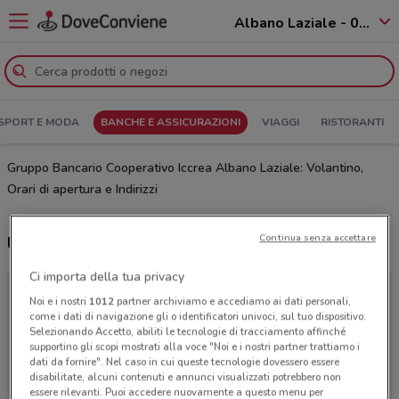
Albano Laziale - 00041
SPORT E MODA
BANCHE E ASSICURAZIONI
VIAGGI
RISTORANTI
Gruppo Bancario Cooperativo Iccrea Albano Laziale: Volantino,
Orari di apertura e Indirizzi
Continua senza accettare
Ultime offerte del volantino Gruppo Bancario Cooperativo Iccrea
Ci importa della tua privacy
Noi e i nostri
1012
partner archiviamo e accediamo ai dati personali,
come i dati di navigazione gli o identificatori univoci, sul tuo dispositivo.
Selezionando Accetto, abiliti le tecnologie di tracciamento affinché
supportino gli scopi mostrati alla voce "Noi e i nostri partner trattiamo i
dati da fornire". Nel caso in cui queste tecnologie dovessero essere
disabilitate, alcuni contenuti e annunci visualizzati potrebbero non
essere rilevanti. Puoi accedere nuovamente a questo menu per