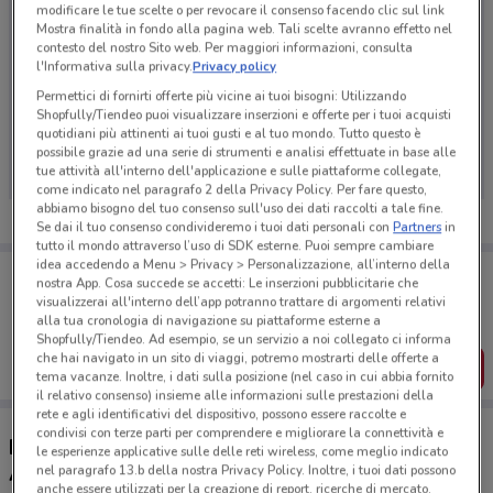
modificare le tue scelte o per revocare il consenso facendo clic sul link
Mostra finalità in fondo alla pagina web. Tali scelte avranno effetto nel
contesto del nostro Sito web. Per maggiori informazioni, consulta
l'Informativa sulla privacy.
Privacy policy
Permettici di fornirti offerte più vicine ai tuoi bisogni: Utilizzando
Ci dispiace, al momento non abbiamo pubblicato
Shopfully/Tiendeo puoi visualizzare inserzioni e offerte per i tuoi acquisti
quotidiani più attinenti ai tuoi gusti e al tuo mondo. Tutto questo è
volantini nella tua zona. Riprova più tardi.
possibile grazie ad una serie di strumenti e analisi effettuate in base alle
tue attività all'interno dell'applicazione e sulle piattaforme collegate,
come indicato nel paragrafo 2 della Privacy Policy. Per fare questo,
abbiamo bisogno del tuo consenso sull'uso dei dati raccolti a tale fine.
Se dai il tuo consenso condivideremo i tuoi dati personali con
Partners
in
tutto il mondo attraverso l’uso di SDK esterne. Puoi sempre cambiare
idea accedendo a Menu > Privacy > Personalizzazione, all’interno della
Porta DoveConviene sempre con te!
nostra App. Cosa succede se accetti: Le inserzioni pubblicitarie che
Puoi trovare le migliori offerte dei negozi vicino a te,
visualizzerai all'interno dell’app potranno trattare di argomenti relativi
salvarle e creare la tua lista del risparmio, comodamente
alla tua cronologia di navigazione su piattaforme esterne a
dal tuo cellulare.
Shopfully/Tiendeo. Ad esempio, se un servizio a noi collegato ci informa
che hai navigato in un sito di viaggi, potremo mostrarti delle offerte a
SCARICA L’APP
tema vacanze. Inoltre, i dati sulla posizione (nel caso in cui abbia fornito
il relativo consenso) insieme alle informazioni sulle prestazioni della
rete e agli identificativi del dispositivo, possono essere raccolte e
condivisi con terze parti per comprendere e migliorare la connettività e
Negozi Gruppo Bancario Cooperativo Iccrea a
le esperienze applicative sulle delle reti wireless, come meglio indicato
Albano Laziale
nel paragrafo 13.b della nostra Privacy Policy. Inoltre, i tuoi dati possono
anche essere utilizzati per la creazione di report, ricerche di mercato,