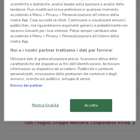
scientifiche e statistiche, analisi basate sulla posizione e analisi delle
Viale Antonietta Chigi, 4/A Ariccia
tendenze. Puoi modificare le tue preferenze in qualsiasi momento
accedendo a Menu > Privacy > Personalizzazione all'interno della
1.2 km
CHIUSO
nostra App. Cosa succede se rifiuti: Continuerai a visualizzare annunci
pubblicitari, ma riguarderanno argomenti generici e probabilmente non
saranno rilevanti per i tuoi interessi. Potrai sempre cambiare idea
Via Nettunense Km, 114/116 Albano Laziale
accedendo a Menu > Privacy > Personalizzazione all'interno della
3 km
CHIUSO
nostra App.
Noi e i nostri partner trattiamo i dati per fornire:
Via Giuseppe Garibaldi, 17 Genzano Di Roma
Utilizzare dati di geolocalizzazione precisi. Scansione attiva delle
3.2 km
CHIUSO
caratteristiche del dispositivo ai fini dell’identificazione. Archiviare
informazioni su dispositivo e/o accedervi. Pubblicità e contenuti
personalizzati, misurazione delle prestazioni dei contenuti e degli
Via Sebastiano Silvestri, 113 Genzano Di Roma
annunci, ricerche sul pubblico, sviluppo di servizi.
3.8 km
CHIUSO
Elenco dei partner
Via Appia Nuova Km. 19,200 Marino
Mostra finalità
Accetto
4.6 km
CHIUSO
Tutti i negozi Gruppo Bancario Cooperativo Iccrea