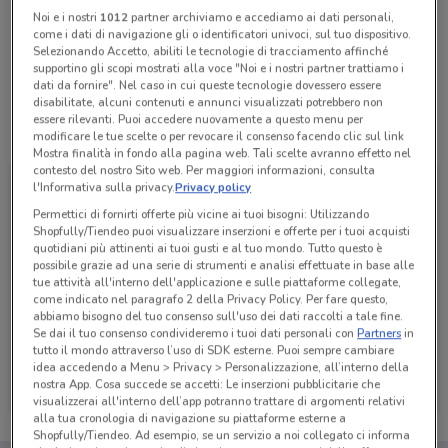
Noi e i nostri
1012
partner archiviamo e accediamo ai dati personali,
come i dati di navigazione gli o identificatori univoci, sul tuo dispositivo.
Lunedì
Martedì
Mercoledì
Giovedì
n.d.
n.d.
n.d.
n.d.
Selezionando Accetto, abiliti le tecnologie di tracciamento affinché
Venerdì
n.d.
supportino gli scopi mostrati alla voce "Noi e i nostri partner trattiamo i
Sabato
Domenica
n.d.
n.d.
dati da fornire". Nel caso in cui queste tecnologie dovessero essere
disabilitate, alcuni contenuti e annunci visualizzati potrebbero non
essere rilevanti. Puoi accedere nuovamente a questo menu per
Tutte le promozioni di questo negozio
modificare le tue scelte o per revocare il consenso facendo clic sul link
Mostra finalità in fondo alla pagina web. Tali scelte avranno effetto nel
contesto del nostro Sito web. Per maggiori informazioni, consulta
l'Informativa sulla privacy.
Privacy policy
Permettici di fornirti offerte più vicine ai tuoi bisogni: Utilizzando
Shopfully/Tiendeo puoi visualizzare inserzioni e offerte per i tuoi acquisti
quotidiani più attinenti ai tuoi gusti e al tuo mondo. Tutto questo è
possibile grazie ad una serie di strumenti e analisi effettuate in base alle
tue attività all'interno dell'applicazione e sulle piattaforme collegate,
come indicato nel paragrafo 2 della Privacy Policy. Per fare questo,
abbiamo bisogno del tuo consenso sull'uso dei dati raccolti a tale fine.
Se dai il tuo consenso condivideremo i tuoi dati personali con
Partners
in
tutto il mondo attraverso l’uso di SDK esterne. Puoi sempre cambiare
idea accedendo a Menu > Privacy > Personalizzazione, all’interno della
Poste Italiane
nostra App. Cosa succede se accetti: Le inserzioni pubblicitarie che
Scade il 06/10
580 m
visualizzerai all'interno dell’app potranno trattare di argomenti relativi
alla tua cronologia di navigazione su piattaforme esterne a
Shopfully/Tiendeo. Ad esempio, se un servizio a noi collegato ci informa