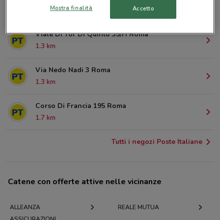
Mostra finalità
Accetto
1.2 km
Viale Di Tor Di Quinto 35/H Roma
1.3 km
Via Nedo Nadi 3 Roma
1.3 km
Corso Di Francia 195 Roma
1.7 km
Tutti i negozi Poste Italiane
Catene con offerte attive nelle vicinanze
ALLEANZA
REALE MUTUA
ASSICURAZIONI