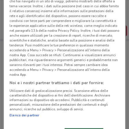
che hai navigato in un sito di viaggi, potremo mostrarti delle offerte a
Porta DoveConviene sempre con te!
tema vacanze. Inoltre, i dati sulla posizione (nel caso in cui abbia fornito
Puoi trovare le migliori offerte dei negozi vicino a te,
il relativo consenso) insieme alle informazioni sulle prestazioni della
salvarle e creare la tua lista del risparmio, comodamente
rete e agli identificativi del dispositivo, possono essere raccolte e
dal tuo cellulare.
condivisi con terze parti per comprendere e migliorare la connettività e
le esperienze applicative sulle delle reti wireless, come meglio indicato
SCARICA L’APP
nel paragrafo 13.b della nostra Privacy Policy. Inoltre, i tuoi dati possono
anche essere utilizzati per la creazione di report, ricerche di mercato,
scientifiche e statistiche, analisi basate sulla posizione e analisi delle
tendenze. Puoi modificare le tue preferenze in qualsiasi momento
accedendo a Menu > Privacy > Personalizzazione all'interno della
Negozi Poste Italiane a Cecchina
nostra App. Cosa succede se rifiuti: Continuerai a visualizzare annunci
pubblicitari, ma riguarderanno argomenti generici e probabilmente non
saranno rilevanti per i tuoi interessi. Potrai sempre cambiare idea
accedendo a Menu > Privacy > Personalizzazione all'interno della
nostra App.
Noi e i nostri partner trattiamo i dati per fornire:
Utilizzare dati di geolocalizzazione precisi. Scansione attiva delle
© MapTiler
© OpenStreetMap contributors
caratteristiche del dispositivo ai fini dell’identificazione. Archiviare
informazioni su dispositivo e/o accedervi. Pubblicità e contenuti
personalizzati, misurazione delle prestazioni dei contenuti e degli
Piazzale Della Farnesina 1 Roma
annunci, ricerche sul pubblico, sviluppo di servizi.
579 m
Elenco dei partner
Piazzale Delle Medaglie D'Oro 46 Roma