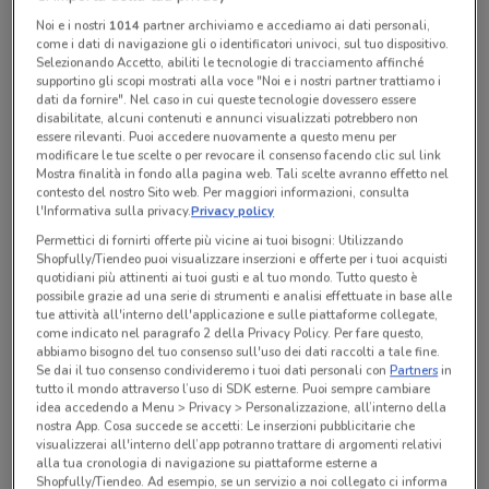
Noi e i nostri
1014
partner archiviamo e accediamo ai dati personali,
come i dati di navigazione gli o identificatori univoci, sul tuo dispositivo.
Lunedì
Martedì
Mercoledì
Giovedì
Venerdì
Sabato
n.d.
n.d.
n.d.
n.d.
n.d.
n.d.
Selezionando Accetto, abiliti le tecnologie di tracciamento affinché
Domenica
n.d.
supportino gli scopi mostrati alla voce "Noi e i nostri partner trattiamo i
dati da fornire". Nel caso in cui queste tecnologie dovessero essere
disabilitate, alcuni contenuti e annunci visualizzati potrebbero non
essere rilevanti. Puoi accedere nuovamente a questo menu per
Tutte le promozioni di questo negozio
modificare le tue scelte o per revocare il consenso facendo clic sul link
Mostra finalità in fondo alla pagina web. Tali scelte avranno effetto nel
contesto del nostro Sito web. Per maggiori informazioni, consulta
l'Informativa sulla privacy.
Privacy policy
Permettici di fornirti offerte più vicine ai tuoi bisogni: Utilizzando
Shopfully/Tiendeo puoi visualizzare inserzioni e offerte per i tuoi acquisti
quotidiani più attinenti ai tuoi gusti e al tuo mondo. Tutto questo è
possibile grazie ad una serie di strumenti e analisi effettuate in base alle
tue attività all'interno dell'applicazione e sulle piattaforme collegate,
come indicato nel paragrafo 2 della Privacy Policy. Per fare questo,
abbiamo bisogno del tuo consenso sull'uso dei dati raccolti a tale fine.
Se dai il tuo consenso condivideremo i tuoi dati personali con
Partners
in
tutto il mondo attraverso l’uso di SDK esterne. Puoi sempre cambiare
idea accedendo a Menu > Privacy > Personalizzazione, all’interno della
nostra App. Cosa succede se accetti: Le inserzioni pubblicitarie che
Ci dispiace, al momento non abbiamo pubblicato
visualizzerai all'interno dell’app potranno trattare di argomenti relativi
alla tua cronologia di navigazione su piattaforme esterne a
volantini nella tua zona. Riprova più tardi.
Shopfully/Tiendeo. Ad esempio, se un servizio a noi collegato ci informa