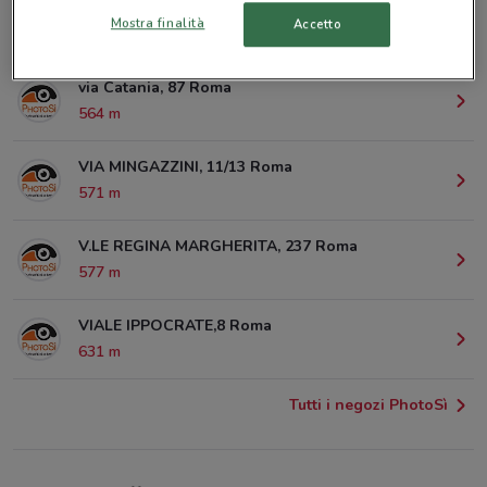
VIA AREZZO, 14-16 Roma
Mostra finalità
Accetto
389 m
via Catania, 87 Roma
564 m
VIA MINGAZZINI, 11/13 Roma
571 m
V.LE REGINA MARGHERITA, 237 Roma
577 m
VIALE IPPOCRATE,8 Roma
631 m
Tutti i negozi PhotoSì