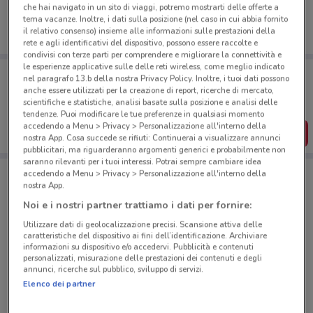
che hai navigato in un sito di viaggi, potremo mostrarti delle offerte a
tema vacanze. Inoltre, i dati sulla posizione (nel caso in cui abbia fornito
il relativo consenso) insieme alle informazioni sulle prestazioni della
rete e agli identificativi del dispositivo, possono essere raccolte e
condivisi con terze parti per comprendere e migliorare la connettività e
le esperienze applicative sulle delle reti wireless, come meglio indicato
Porta DoveConviene sempre con te!
nel paragrafo 13.b della nostra Privacy Policy. Inoltre, i tuoi dati possono
Puoi trovare le migliori offerte dei negozi vicino a te,
anche essere utilizzati per la creazione di report, ricerche di mercato,
salvarle e creare la tua lista del risparmio, comodamente
scientifiche e statistiche, analisi basate sulla posizione e analisi delle
dal tuo cellulare.
tendenze. Puoi modificare le tue preferenze in qualsiasi momento
accedendo a Menu > Privacy > Personalizzazione all'interno della
SCARICA L’APP
nostra App. Cosa succede se rifiuti: Continuerai a visualizzare annunci
pubblicitari, ma riguarderanno argomenti generici e probabilmente non
saranno rilevanti per i tuoi interessi. Potrai sempre cambiare idea
accedendo a Menu > Privacy > Personalizzazione all'interno della
nostra App.
Negozi PhotoSì a ROMA
Noi e i nostri partner trattiamo i dati per fornire:
Utilizzare dati di geolocalizzazione precisi. Scansione attiva delle
caratteristiche del dispositivo ai fini dell’identificazione. Archiviare
informazioni su dispositivo e/o accedervi. Pubblicità e contenuti
personalizzati, misurazione delle prestazioni dei contenuti e degli
annunci, ricerche sul pubblico, sviluppo di servizi.
Elenco dei partner
© MapTiler
© OpenStreetMap contributors