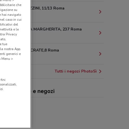
bblicitarie che
VIA MINGAZZINI, 11/13 Roma
vigazione su
e hai navigato
571 m
(nel caso in cui
ificativi del
V.LE REGINA MARGHERITA, 237 Roma
ettività e le
stra Privacy
577 m
cato,
e tue
la nostra App.
VIALE IPPOCRATE,8 Roma
nti generici e
631 m
 a Menu >
Tutti i negozi PhotoSì
fini
sonalizzati,
zi.
toSì, offerte e negozi