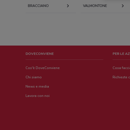
BRACCIANO
VALMONTONE
DOVECONVIENE
PER LE A
Cos'è DoveConviene
Cosa facc
Chi siamo
Richieste 
News e media
Lavora con noi