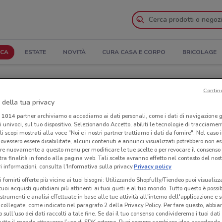
ICA
ESTATE
NOVITÀ
CURA CASA E CORPO
BRICOLAGE
a e Indirizzi
Contin
 della tua privacy
PhotoSì a Roma
i
1014
partner archiviamo e accediamo ai dati personali, come i dati di navigazione g
ri univoci, sul tuo dispositivo. Selezionando Accetto, abiliti le tecnologie di tracciame
li scopi mostrati alla voce "Noi e i nostri partner trattiamo i dati da fornire". Nel caso 
Neg
ovessero essere disabilitate, alcuni contenuti e annunci visualizzati potrebbero non ess
re nuovamente a questo menu per modificare le tue scelte o per revocare il consenso
tra finalità in fondo alla pagina web. Tali scelte avranno effetto nel contesto del nost
 informazioni, consulta l'Informativa sulla privacy.
Privacy policy
i fornirti offerte più vicine ai tuoi bisogni: Utilizzando Shopfully/Tiendeo puoi visualizz
i tuoi acquisti quotidiani più attinenti ai tuoi gusti e al tuo mondo. Tutto questo è possi
 strumenti e analisi effettuate in base alle tue attività all'interno dell'applicazione e 
collegate, come indicato nel paragrafo 2 della Privacy Policy. Per fare questo, abbi
 sull'uso dei dati raccolti a tale fine. Se dai il tuo consenso condivideremo i tuoi dati
tutto il mondo attraverso l’uso di SDK esterne. Puoi sempre cambiare idea accedend