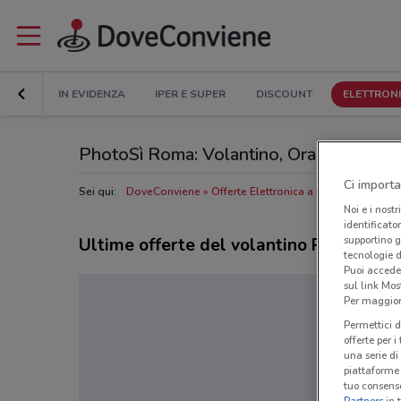
IN EVIDENZA
IPER E SUPER
DISCOUNT
ELETTRON
PhotoSì Roma: Volantino, Orari di apertur
Ci importa
Sei qui:
DoveConviene
Offerte Elettronica a Roma
Negozi 
Noi e i nostr
identificato
supportino g
Ultime offerte del volantino PhotoSì
tecnologie d
Puoi accede
sul link Mos
Per maggiori
Permettici d
offerte per 
una serie di
piattaforme 
tuo consenso
Partners
in 