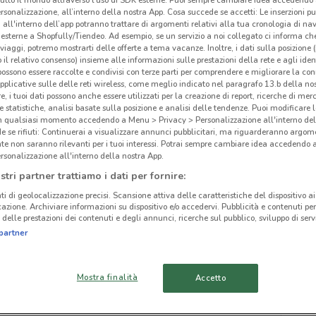
rsonalizzazione, all’interno della nostra App. Cosa succede se accetti: Le inserzioni pu
i all'interno dell’app potranno trattare di argomenti relativi alla tua cronologia di na
esterne a Shopfully/Tiendeo. Ad esempio, se un servizio a noi collegato ci informa ch
i viaggi, potremo mostrarti delle offerte a tema vacanze. Inoltre, i dati sulla posizione 
o il relativo consenso) insieme alle informazioni sulle prestazioni della rete e agli ident
 possono essere raccolte e condivisi con terze parti per comprendere e migliorare la conn
ato volantini nella tua zona. Riprova più tardi.
pplicative sulle delle reti wireless, come meglio indicato nel paragrafo 13.b della no
re, i tuoi dati possono anche essere utilizzati per la creazione di report, ricerche di mer
 e statistiche, analisi basate sulla posizione e analisi delle tendenze. Puoi modificare l
in qualsiasi momento accedendo a Menu > Privacy > Personalizzazione all'interno del
 se rifiuti: Continuerai a visualizzare annunci pubblicitari, ma riguarderanno argome
te non saranno rilevanti per i tuoi interessi. Potrai sempre cambiare idea accedendo
rsonalizzazione all'interno della nostra App.
cinanze
stri partner trattiamo i dati per fornire:
ti di geolocalizzazione precisi. Scansione attiva delle caratteristiche del dispositivo ai 
icazione. Archiviare informazioni su dispositivo e/o accedervi. Pubblicità e contenuti per
FIUMICINO
MONTEROTONDO
delle prestazioni dei contenuti e degli annunci, ricerche sul pubblico, sviluppo di servi
Pho
partner
TIVOLI
ALBANO LAZIALE
-
Mostra finalità
Accetto
OSTIA
VELLETRI