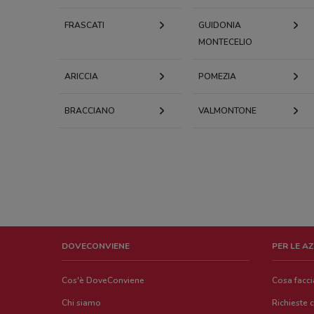
FRASCATI
GUIDONIA
MONTECELIO
ARICCIA
POMEZIA
BRACCIANO
VALMONTONE
DOVECONVIENE
PER LE A
Cos'è DoveConviene
Cosa facc
Chi siamo
Richieste 