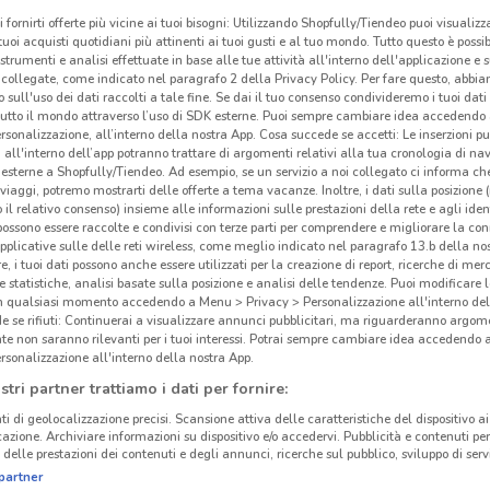
i fornirti offerte più vicine ai tuoi bisogni: Utilizzando Shopfully/Tiendeo puoi visualizz
i tuoi acquisti quotidiani più attinenti ai tuoi gusti e al tuo mondo. Tutto questo è possi
 strumenti e analisi effettuate in base alle tue attività all'interno dell'applicazione e 
collegate, come indicato nel paragrafo 2 della Privacy Policy. Per fare questo, abbi
 sull'uso dei dati raccolti a tale fine. Se dai il tuo consenso condivideremo i tuoi dati
tutto il mondo attraverso l’uso di SDK esterne. Puoi sempre cambiare idea accedend
rsonalizzazione, all’interno della nostra App. Cosa succede se accetti: Le inserzioni pu
i all'interno dell’app potranno trattare di argomenti relativi alla tua cronologia di na
esterne a Shopfully/Tiendeo. Ad esempio, se un servizio a noi collegato ci informa ch
i viaggi, potremo mostrarti delle offerte a tema vacanze. Inoltre, i dati sulla posizione 
o il relativo consenso) insieme alle informazioni sulle prestazioni della rete e agli ident
 possono essere raccolte e condivisi con terze parti per comprendere e migliorare la conn
pplicative sulle delle reti wireless, come meglio indicato nel paragrafo 13.b della no
re, i tuoi dati possono anche essere utilizzati per la creazione di report, ricerche di mer
 e statistiche, analisi basate sulla posizione e analisi delle tendenze. Puoi modificare l
in qualsiasi momento accedendo a Menu > Privacy > Personalizzazione all'interno del
 se rifiuti: Continuerai a visualizzare annunci pubblicitari, ma riguarderanno argome
te non saranno rilevanti per i tuoi interessi. Potrai sempre cambiare idea accedendo
rsonalizzazione all'interno della nostra App.
stri partner trattiamo i dati per fornire:
ti di geolocalizzazione precisi. Scansione attiva delle caratteristiche del dispositivo ai 
icazione. Archiviare informazioni su dispositivo e/o accedervi. Pubblicità e contenuti per
delle prestazioni dei contenuti e degli annunci, ricerche sul pubblico, sviluppo di servi
partner