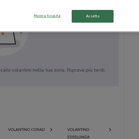
Mostra finalità
Accetto
to volantini nella tua zona. Riprova più tardi.
VOLANTINO CONAD
VOLANTINO
ESSELUNGA