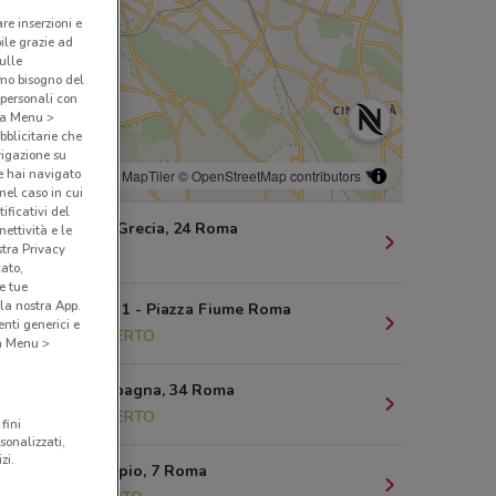
are inserzioni e
bile grazie ad
sulle
amo bisogno del
 personali con
o a Menu >
bblicitarie che
vigazione su
e hai navigato
© MapTiler
© OpenStreetMap contributors
(nel caso in cui
ificativi del
Via Magna Grecia, 24 Roma
ettività e le
stra Privacy
1.3 km
cato,
e tue
la nostra App.
Via Aniene, 1 - Piazza Fiume Roma
nti generici e
1.3 km
APERTO
 a Menu >
Piazza Di Spagna, 34 Roma
2.7 km
APERTO
fini
sonalizzati,
zi.
Piazzale Appio, 7 Roma