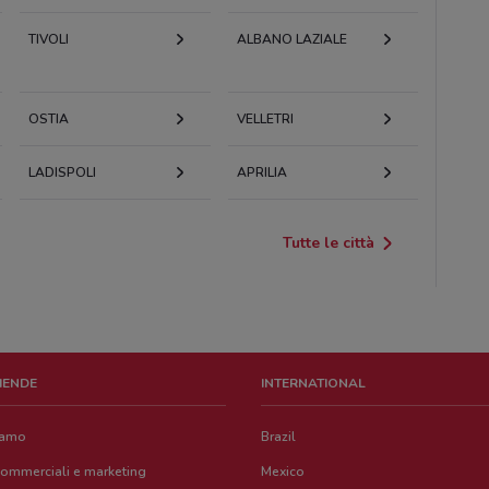
TIVOLI
ALBANO LAZIALE
OSTIA
VELLETRI
LADISPOLI
APRILIA
Tutte le città
ZIENDE
INTERNATIONAL
iamo
Brazil
commerciali e marketing
Mexico