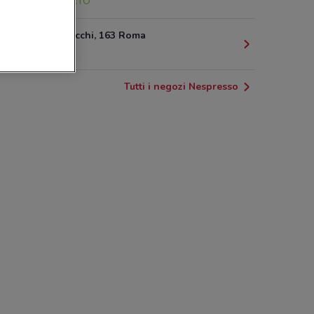
3 km
APERTO
Via Dei Gracchi, 163 Roma
4.1 km
Tutti i negozi Nespresso