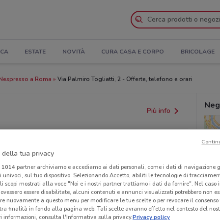
ICA
ESTATE
NOVITÀ
CURA CASA E CORPO
BRICOLAGE
Nespresso a Roma
Via Palmiro Togliatti, 2 - Offerte, telefono e orari
Neg
Più info
Contin
 della tua privacy
i
1014
partner archiviamo e accediamo ai dati personali, come i dati di navigazione g
ri univoci, sul tuo dispositivo. Selezionando Accetto, abiliti le tecnologie di tracciame
li scopi mostrati alla voce "Noi e i nostri partner trattiamo i dati da fornire". Nel caso 
ovessero essere disabilitate, alcuni contenuti e annunci visualizzati potrebbero non ess
provvedimenti regionali o nazionali. Verifica l’accuratezza
re nuovamente a questo menu per modificare le tue scelte o per revocare il consenso
tra finalità in fondo alla pagina web. Tali scelte avranno effetto nel contesto del nost
 informazioni, consulta l'Informativa sulla privacy.
Privacy policy