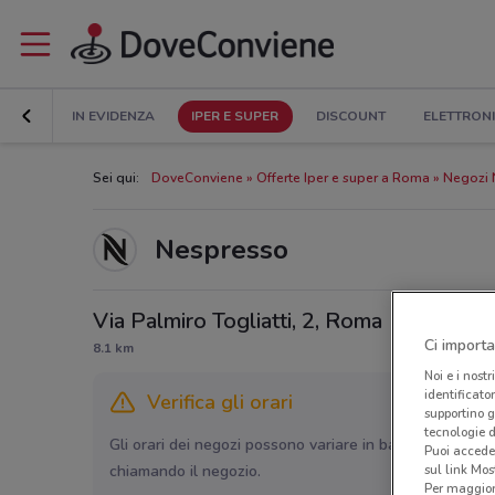
IN EVIDENZA
IPER E SUPER
DISCOUNT
ELETTRON
Sei qui:
DoveConviene
Offerte Iper e super a Roma
Negozi 
Nespresso
Via Palmiro Togliatti, 2, Roma
Ci importa
8.1 km
Noi e i nostr
identificato
Verifica gli orari
supportino g
tecnologie d
Gli orari dei negozi possono variare in base agli ultimi 
Puoi accede
sul link Mos
chiamando il negozio.
Per maggiori