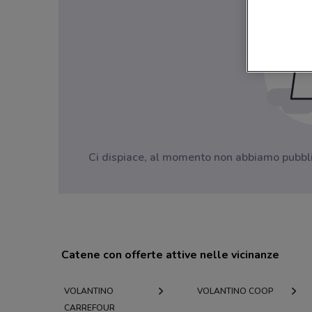
Ci dispiace, al momento non abbiamo pubblica
Catene con offerte attive nelle vicinanze
VOLANTINO
VOLANTINO COOP
CARREFOUR