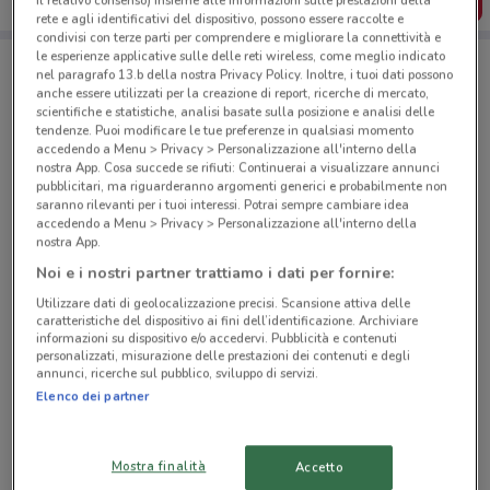
SCARICA L’APP
il relativo consenso) insieme alle informazioni sulle prestazioni della
rete e agli identificativi del dispositivo, possono essere raccolte e
condivisi con terze parti per comprendere e migliorare la connettività e
le esperienze applicative sulle delle reti wireless, come meglio indicato
nel paragrafo 13.b della nostra Privacy Policy. Inoltre, i tuoi dati possono
Negozi MD a Pompei
anche essere utilizzati per la creazione di report, ricerche di mercato,
scientifiche e statistiche, analisi basate sulla posizione e analisi delle
tendenze. Puoi modificare le tue preferenze in qualsiasi momento
accedendo a Menu > Privacy > Personalizzazione all'interno della
nostra App. Cosa succede se rifiuti: Continuerai a visualizzare annunci
pubblicitari, ma riguarderanno argomenti generici e probabilmente non
saranno rilevanti per i tuoi interessi. Potrai sempre cambiare idea
accedendo a Menu > Privacy > Personalizzazione all'interno della
© MapTiler
© OpenStreetMap contributors
nostra App.
Noi e i nostri partner trattiamo i dati per fornire:
Via Plinio, 4 Torre Annunziata
Utilizzare dati di geolocalizzazione precisi. Scansione attiva delle
3 km
CHIUSO
caratteristiche del dispositivo ai fini dell’identificazione. Archiviare
informazioni su dispositivo e/o accedervi. Pubblicità e contenuti
personalizzati, misurazione delle prestazioni dei contenuti e degli
Via Prolungamento Settetermini Boscoreale
annunci, ricerche sul pubblico, sviluppo di servizi.
3 km
CHIUSO
Elenco dei partner
Viale Europa, 63 Castellammare Di Stabia
Mostra finalità
Accetto
5.1 km
CHIUSO