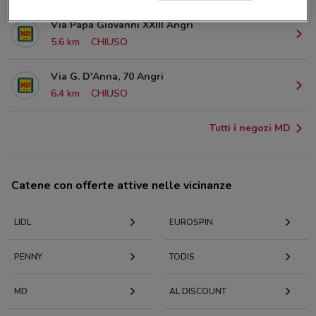
Via Papa Giovanni XXIII Angri
5.6 km
CHIUSO
Via G. D'Anna, 70 Angri
6.4 km
CHIUSO
Tutti i negozi MD
Catene con offerte attive nelle vicinanze
LIDL
EUROSPIN
PENNY
TODIS
MD
AL DISCOUNT