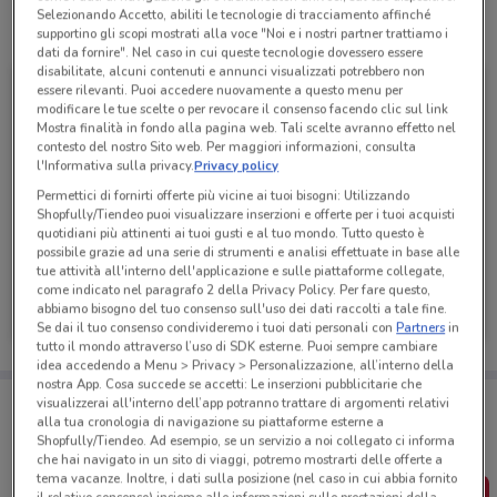
Selezionando Accetto, abiliti le tecnologie di tracciamento affinché
Tutte le promozioni di questo negozio
supportino gli scopi mostrati alla voce "Noi e i nostri partner trattiamo i
dati da fornire". Nel caso in cui queste tecnologie dovessero essere
disabilitate, alcuni contenuti e annunci visualizzati potrebbero non
essere rilevanti. Puoi accedere nuovamente a questo menu per
modificare le tue scelte o per revocare il consenso facendo clic sul link
Mostra finalità in fondo alla pagina web. Tali scelte avranno effetto nel
contesto del nostro Sito web. Per maggiori informazioni, consulta
l'Informativa sulla privacy.
Privacy policy
Permettici di fornirti offerte più vicine ai tuoi bisogni: Utilizzando
Shopfully/Tiendeo puoi visualizzare inserzioni e offerte per i tuoi acquisti
quotidiani più attinenti ai tuoi gusti e al tuo mondo. Tutto questo è
possibile grazie ad una serie di strumenti e analisi effettuate in base alle
tue attività all'interno dell'applicazione e sulle piattaforme collegate,
MD
come indicato nel paragrafo 2 della Privacy Policy. Per fare questo,
abbiamo bisogno del tuo consenso sull'uso dei dati raccolti a tale fine.
Scade domenica
374 m
Se dai il tuo consenso condivideremo i tuoi dati personali con
Partners
in
tutto il mondo attraverso l’uso di SDK esterne. Puoi sempre cambiare
idea accedendo a Menu > Privacy > Personalizzazione, all’interno della
nostra App. Cosa succede se accetti: Le inserzioni pubblicitarie che
Porta DoveConviene sempre con te!
visualizzerai all'interno dell’app potranno trattare di argomenti relativi
Puoi trovare le migliori offerte dei negozi vicino a te,
alla tua cronologia di navigazione su piattaforme esterne a
salvarle e creare la tua lista del risparmio, comodamente
Shopfully/Tiendeo. Ad esempio, se un servizio a noi collegato ci informa
dal tuo cellulare.
che hai navigato in un sito di viaggi, potremo mostrarti delle offerte a
tema vacanze. Inoltre, i dati sulla posizione (nel caso in cui abbia fornito