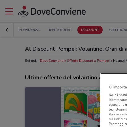
IN EVIDENZA
IPER E SUPER
DISCOUNT
ELETTRON
Al Discount Pompei: Volantino, Orari di a
Sei qui:
DoveConviene
Offerte Discount a Pompei
Negozi 
Ultime offerte del volantino Al Discoun
Ci importa
Noi e i nostr
identificato
supportino g
tecnologie d
Puoi accede
sul link Mos
Per maggiori