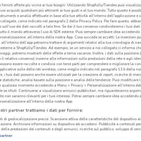
i fornirti offerte più vicine ai tuoi bisogni: Utilizzando Shopfully/Tiendeo puoi visualizz
i tuoi acquisti quotidiani più attinenti ai tuoi gusti e al tuo mondo. Tutto questo è possi
 strumenti e analisi effettuate in base alle tue attività all'interno dell'applicazione e 
collegate, come indicato nel paragrafo 2 della Privacy Policy. Per fare questo, abbi
 sull'uso dei dati raccolti a tale fine. Se dai il tuo consenso condivideremo i tuoi dati
tutto il mondo attraverso l’uso di SDK esterne. Puoi sempre cambiare idea accedend
Al 
rsonalizzazione, all’interno della nostra App. Cosa succede se accetti: Le inserzioni pu
i all'interno dell’app potranno trattare di argomenti relativi alla tua cronologia di na
esterne a Shopfully/Tiendeo. Ad esempio, se un servizio a noi collegato ci informa ch
i viaggi, potremo mostrarti delle offerte a tema vacanze. Inoltre, i dati sulla posizione 
Al D
o il relativo consenso) insieme alle informazioni sulle prestazioni della rete e agli ident
alime
 possono essere raccolte e condivisi con terze parti per comprendere e migliorare la conn
rispa
pplicative sulle delle reti wireless, come meglio indicato nel paragrafo 13.b della no
re, i tuoi dati possono anche essere utilizzati per la creazione di report, ricerche di mer
Grup
 e statistiche, analisi basate sulla posizione e analisi delle tendenze. Puoi modificare l
9.8 km
in qualsiasi momento accedendo a Menu > Privacy > Personalizzazione all'interno del
 se rifiuti: Continuerai a visualizzare annunci pubblicitari, ma riguarderanno argome
Fare
te non saranno rilevanti per i tuoi interessi. Potrai sempre cambiare idea accedendo
Ogni
rsonalizzazione all'interno della nostra App.
vola
stri partner trattiamo i dati per fornire:
comp
ti di geolocalizzazione precisi. Scansione attiva delle caratteristiche del dispositivo ai 
setti
icazione. Archiviare informazioni su dispositivo e/o accedervi. Pubblicità e contenuti per
smar
delle prestazioni dei contenuti e degli annunci, ricerche sul pubblico, sviluppo di servi
partner
Disco