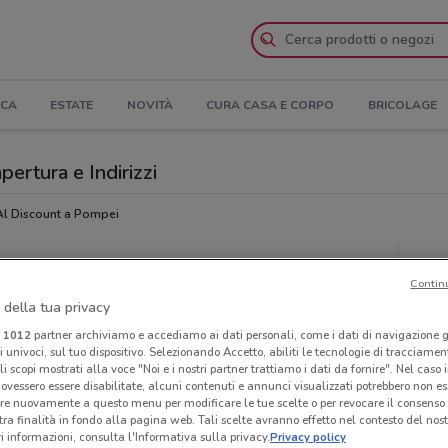
ICA
ESTATE
NOVITÀ
CURA CASA E CORPO
BRICOLAGE
pertura e Indirizzi
Al Discount a Pompei
t
Neg
Contin
 della tua privacy
i
1012
partner archiviamo e accediamo ai dati personali, come i dati di navigazione g
ri univoci, sul tuo dispositivo. Selezionando Accetto, abiliti le tecnologie di tracciame
li scopi mostrati alla voce "Noi e i nostri partner trattiamo i dati da fornire". Nel caso 
ovessero essere disabilitate, alcuni contenuti e annunci visualizzati potrebbero non ess
re nuovamente a questo menu per modificare le tue scelte o per revocare il consenso
tra finalità in fondo alla pagina web. Tali scelte avranno effetto nel contesto del nost
 informazioni, consulta l'Informativa sulla privacy.
Privacy policy