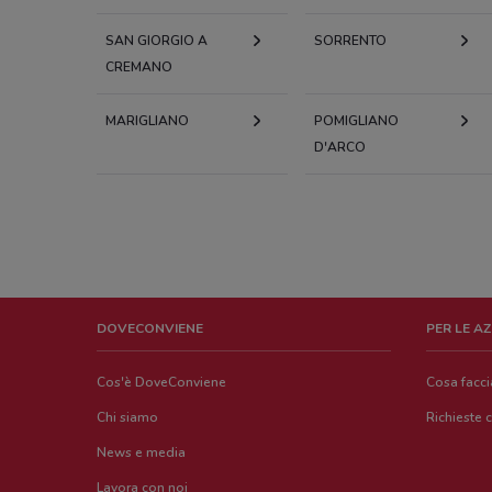
SAN GIORGIO A
SORRENTO
CREMANO
MARIGLIANO
POMIGLIANO
D'ARCO
DOVECONVIENE
PER LE A
Cos'è DoveConviene
Cosa facc
Chi siamo
Richieste 
News e media
Lavora con noi