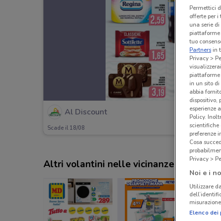
Permettici d
offerte per 
una serie di
piattaforme 
tuo consenso
Partners
in 
Privacy > Pe
visualizzera
piattaforme 
in un sito d
abbia fornit
dispositivo,
esperienze a
Al Discount
Policy. Inolt
scientifiche
Scade il 18/08
preferenze 
Cosa succede
probabilmen
Privacy > Pe
Altri volantini nelle vicinanze
Noi e i no
Utilizzare da
dell’identif
misurazione 
Elenco dei 