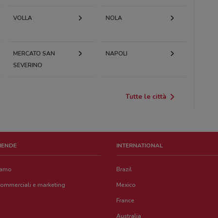
VOLLA
NOLA
MERCATO SAN
NAPOLI
SEVERINO
Tutte le città
ZIENDE
INTERNATIONAL
iamo
Brazil
commerciali e marketing
Mexico
France
Australia