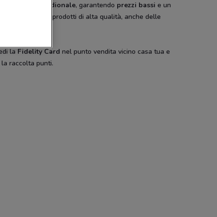
area
centro meridionale
, garantendo
prezzi bassi
e un
 assortimento di prodotti di alta qualità, anche delle
di marche.
-2 GIORNI
edi la
Fidelity Card
nel punto vendita vicino casa tua e
count
a la raccolta punti.
Dacia
Hype