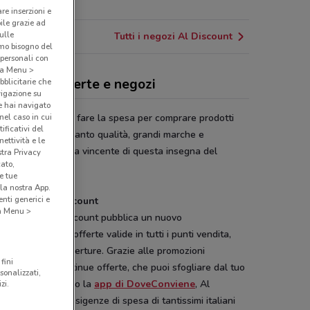
23.4 km
are inserzioni e
bile grazie ad
sulle
Tutti i negozi Al Discount
amo bisogno del
 personali con
o a Menu >
Discount, offerte e negozi
bblicitarie che
vigazione su
e hai navigato
(nel caso in cui
iscount
conviene fare la spesa per comprare prodotti
ificativi del
ntari e non, in quanto qualità, grandi marche e
ettività e le
rmio, sono la firma vincente di questa insegna del
stra Privacy
cato,
po General Drap.
e tue
la nostra App.
nti generici e
 la Spesa Al Discount
 a Menu >
 settimana Al Discount pubblica un nuovo
ntino
online con offerte valide in tutti i punti vendita,
rese le nuove aperture. Grazie alle promozioni
fini
manali e alle continue offerte, che puoi sfogliare dal tuo
sonalizzati,
tphone scaricando la
app di DoveConviene
, Al
zi.
unt soddisfa le esigenze di spesa di tantissimi italiani