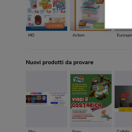
-2 GIORNI
NUOVO
MD
Action
Eurospi
Nuovi prodotti da provare
Sky
Foxy
Cofidis