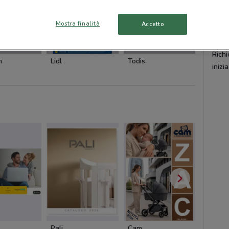
dell’
vasto
Mostra finalità
Accetto
gran
-2 GIORNI
NUOVO
NUOVO
Richi
n
Lidl
Todis
Qui Dis
inizi
Pali
Cam
Cam