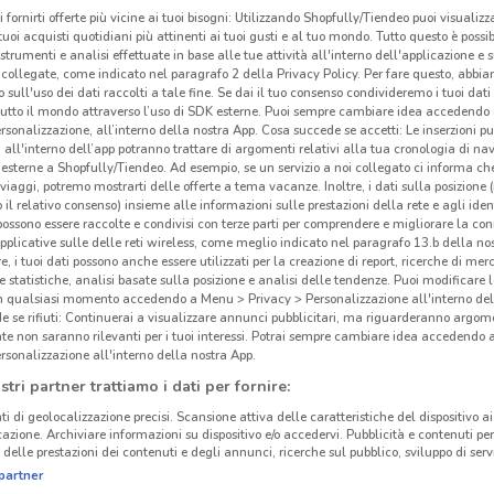
i fornirti offerte più vicine ai tuoi bisogni: Utilizzando Shopfully/Tiendeo puoi visualizz
i tuoi acquisti quotidiani più attinenti ai tuoi gusti e al tuo mondo. Tutto questo è possi
 strumenti e analisi effettuate in base alle tue attività all'interno dell'applicazione e 
collegate, come indicato nel paragrafo 2 della Privacy Policy. Per fare questo, abbi
 sull'uso dei dati raccolti a tale fine. Se dai il tuo consenso condivideremo i tuoi dati
tutto il mondo attraverso l’uso di SDK esterne. Puoi sempre cambiare idea accedend
rsonalizzazione, all’interno della nostra App. Cosa succede se accetti: Le inserzioni pu
i all'interno dell’app potranno trattare di argomenti relativi alla tua cronologia di na
esterne a Shopfully/Tiendeo. Ad esempio, se un servizio a noi collegato ci informa ch
i viaggi, potremo mostrarti delle offerte a tema vacanze. Inoltre, i dati sulla posizione 
o il relativo consenso) insieme alle informazioni sulle prestazioni della rete e agli ident
 possono essere raccolte e condivisi con terze parti per comprendere e migliorare la conn
pplicative sulle delle reti wireless, come meglio indicato nel paragrafo 13.b della no
re, i tuoi dati possono anche essere utilizzati per la creazione di report, ricerche di mer
 e statistiche, analisi basate sulla posizione e analisi delle tendenze. Puoi modificare l
4.7 km
in qualsiasi momento accedendo a Menu > Privacy > Personalizzazione all'interno del
 se rifiuti: Continuerai a visualizzare annunci pubblicitari, ma riguarderanno argome
te non saranno rilevanti per i tuoi interessi. Potrai sempre cambiare idea accedendo
rsonalizzazione all'interno della nostra App.
Gli
stri partner trattiamo i dati per fornire:
neg
ti di geolocalizzazione precisi. Scansione attiva delle caratteristiche del dispositivo ai 
icazione. Archiviare informazioni su dispositivo e/o accedervi. Pubblicità e contenuti per
delle prestazioni dei contenuti e degli annunci, ricerche sul pubblico, sviluppo di servi
Todis
partner
659 S