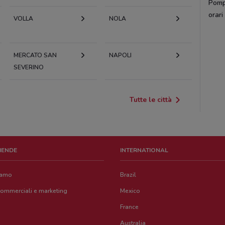
Pomp
orari
VOLLA
NOLA
MERCATO SAN
NAPOLI
SEVERINO
Tutte le città
ZIENDE
INTERNATIONAL
iamo
Brazil
commerciali e marketing
Mexico
France
Australia