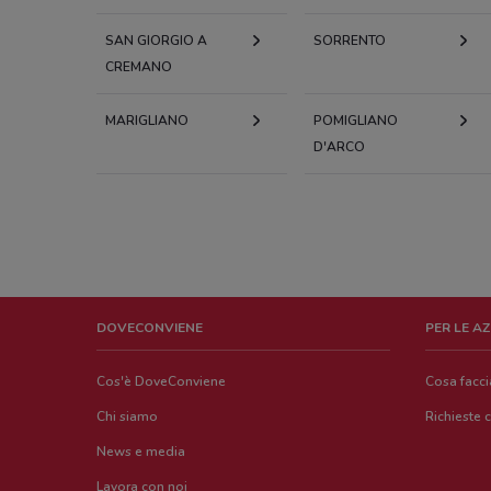
SAN GIORGIO A
SORRENTO
CREMANO
MARIGLIANO
POMIGLIANO
D'ARCO
DOVECONVIENE
PER LE A
Cos'è DoveConviene
Cosa facc
Chi siamo
Richieste 
News e media
Lavora con noi