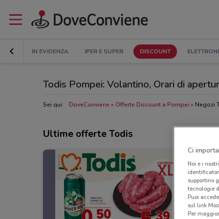
IN EVIDENZA
IPER E SUPER
DISCOUNT
ELETTRON
Todis Pompei: Volantino, Orari di apertura
Sei qui:
DoveConviene
Offerte Discount a Pompei
Negozi 
Ultime offerte Todis
Ci importa
Noi e i nostr
identificato
supportino g
tecnologie d
Puoi accede
sul link Mos
Per maggiori