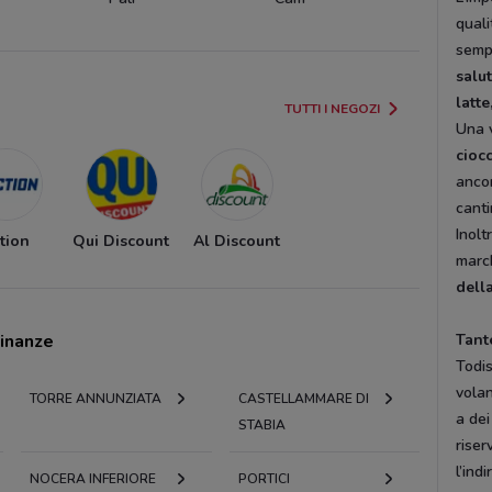
quali
sempr
salut
latte
TUTTI I NEGOZI
Una v
cioc
anco
canti
Inolt
tion
Qui Discount
Al Discount
march
della
cinanze
Tant
Todi
volan
TORRE ANNUNZIATA
CASTELLAMMARE DI
a dei
STABIA
riser
l’ind
NOCERA INFERIORE
PORTICI