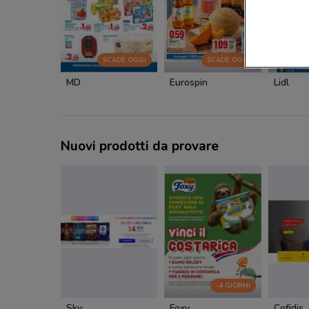
SCADE OGGI
SCADE OGGI
MD
Eurospin
Lidl
Nuovi prodotti da provare
-4 GIORNI
Sky
Foxy
Cofidis