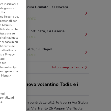
are inserzioni e
Via Nicola Bruni Grimaldi, 37 Nocera
bile grazie ad
sulle
Inferiore
amo bisogno del
11.2 km
APERTO
 personali con
o a Menu >
bblicitarie che
Via Giustino Fortunato, 14 Casoria
vigazione su
21.7 km
APERTO
e hai navigato
(nel caso in cui
ificativi del
Corso Garibaldi, 390 Napoli
ettività e le
stra Privacy
22.4 km
APERTO
cato,
e tue
Tutti i negozi Todis
la nostra App.
nti generici e
 a Menu >
 sconti del nuovo volantino Todis e i
ozi
fini
sonalizzati,
zi.
 è presente in vari punti della città: lo trovi in Via Stabia
ant'antonio Abate, Via Trento 25 Pagani, Via Nicola