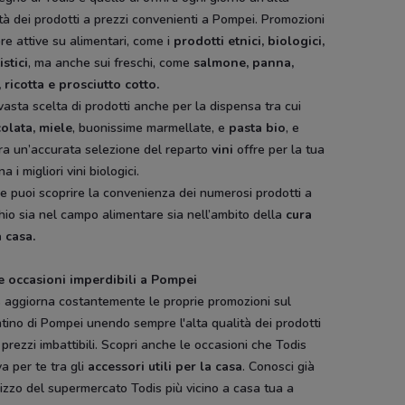
tà dei prodotti a prezzi convenienti a Pompei. Promozioni
e attive su alimentari, come i
prodotti etnici, biologici,
istici
, ma anche sui freschi, come
salmone, panna,
, ricotta e prosciutto cotto.
asta scelta di prodotti anche per la dispensa tra cui
colata, miele
, buonissime marmellate, e
pasta bio
, e
ra un’accurata selezione del reparto
vini
offre per la tua
na i migliori vini biologici.
re puoi scoprire la convenienza dei numerosi prodotti a
io sia nel campo alimentare sia nell’ambito della
cura
 casa.
e occasioni imperdibili a Pompei
s aggiorna costantemente le proprie promozioni sul
tino di Pompei unendo sempre l'alta qualità dei prodotti
 prezzi imbattibili. Scopri anche le occasioni che Todis
va per te tra gli
accessori utili per la casa
. Conosci già
irizzo del supermercato Todis più vicino a casa tua a