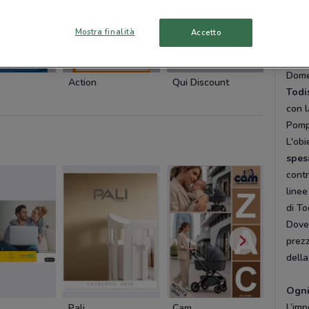
Bruni
Casor
Mostra finalità
Accetto
Napol
Tutti
-3 GIORNI
-2 GIORNI
SCADE OGGI
Domen
Action
Qui Discount
Al Disc
Todi
con 
Pomp
L'obi
spes
contr
linee
di To
DoveC
prezz
della
Ogni
L’imp
Pali
Cam
Cam