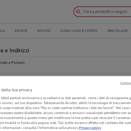
ICA
ESTATE
NOVITÀ
CURA CASA E CORPO
BRICOLAGE
 e Indirizzi
Todis a Pompei
Ora
Contin
 della tua privacy
i
1014
partner archiviamo e accediamo ai dati personali, come i dati di navigazione g
ri univoci, sul tuo dispositivo. Selezionando Accetto, abiliti le tecnologie di tracciame
li scopi mostrati alla voce "Noi e i nostri partner trattiamo i dati da fornire". Nel caso 
ovessero essere disabilitate, alcuni contenuti e annunci visualizzati potrebbero non ess
re nuovamente a questo menu per modificare le tue scelte o per revocare il consenso
tra finalità in fondo alla pagina web. Tali scelte avranno effetto nel contesto del nost
 informazioni, consulta l'Informativa sulla privacy.
Privacy policy