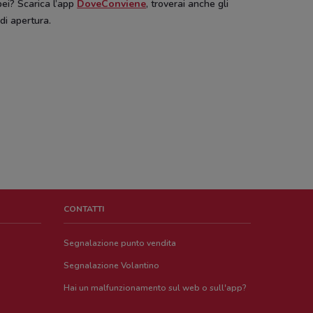
ei? Scarica l’app
DoveConviene
, troverai anche gli
 di apertura.
CONTATTI
Segnalazione punto vendita
Segnalazione Volantino
Hai un malfunzionamento sul web o sull'app?