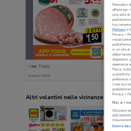
Permettici d
offerte per 
una serie di
piattaforme 
tuo consenso
Partners
in 
Privacy > Pe
visualizzera
piattaforme 
in un sito d
abbia fornit
dispositivo,
esperienze a
Todis
Policy. Inolt
scientifiche
Scade il 16/08
preferenze 
Cosa succede
probabilmen
Privacy > Pe
Altri volantini nelle vicinanze
Noi e i no
Utilizzare da
dell’identif
misurazione 
Elenco dei 