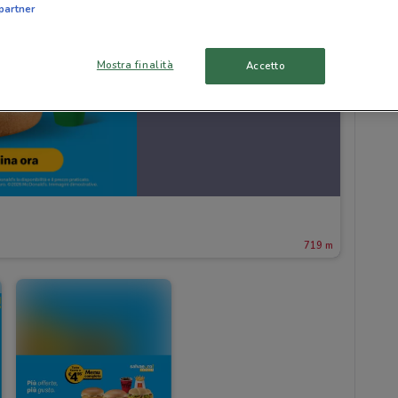
partner
Mostra finalità
Accetto
719 m