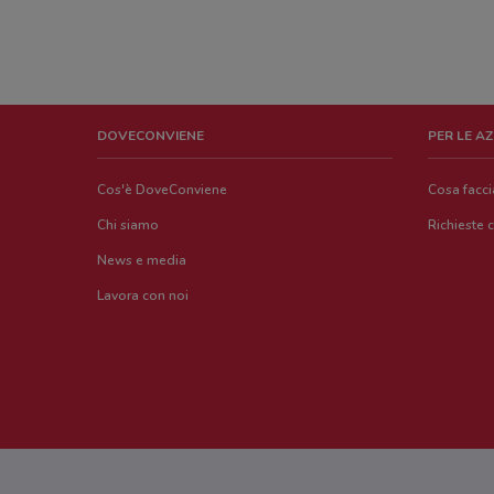
DOVECONVIENE
PER LE A
Cos'è DoveConviene
Cosa facc
Chi siamo
Richieste 
News e media
Lavora con noi