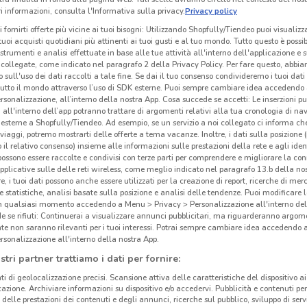
 informazioni, consulta l'Informativa sulla privacy.
Privacy policy
i fornirti offerte più vicine ai tuoi bisogni: Utilizzando Shopfully/Tiendeo puoi visualizz
i tuoi acquisti quotidiani più attinenti ai tuoi gusti e al tuo mondo. Tutto questo è possi
 strumenti e analisi effettuate in base alle tue attività all'interno dell'applicazione e 
collegate, come indicato nel paragrafo 2 della Privacy Policy. Per fare questo, abbi
 sull'uso dei dati raccolti a tale fine. Se dai il tuo consenso condivideremo i tuoi dati
tutto il mondo attraverso l’uso di SDK esterne. Puoi sempre cambiare idea accedend
rsonalizzazione, all’interno della nostra App. Cosa succede se accetti: Le inserzioni pu
i all'interno dell’app potranno trattare di argomenti relativi alla tua cronologia di na
esterne a Shopfully/Tiendeo. Ad esempio, se un servizio a noi collegato ci informa ch
i viaggi, potremo mostrarti delle offerte a tema vacanze. Inoltre, i dati sulla posizione 
o il relativo consenso) insieme alle informazioni sulle prestazioni della rete e agli ident
 possono essere raccolte e condivisi con terze parti per comprendere e migliorare la conn
pplicative sulle delle reti wireless, come meglio indicato nel paragrafo 13.b della no
re, i tuoi dati possono anche essere utilizzati per la creazione di report, ricerche di mer
 e statistiche, analisi basate sulla posizione e analisi delle tendenze. Puoi modificare l
in qualsiasi momento accedendo a Menu > Privacy > Personalizzazione all'interno del
 se rifiuti: Continuerai a visualizzare annunci pubblicitari, ma riguarderanno argome
te non saranno rilevanti per i tuoi interessi. Potrai sempre cambiare idea accedendo
rsonalizzazione all'interno della nostra App.
stri partner trattiamo i dati per fornire:
ti di geolocalizzazione precisi. Scansione attiva delle caratteristiche del dispositivo ai 
icazione. Archiviare informazioni su dispositivo e/o accedervi. Pubblicità e contenuti per
delle prestazioni dei contenuti e degli annunci, ricerche sul pubblico, sviluppo di servi