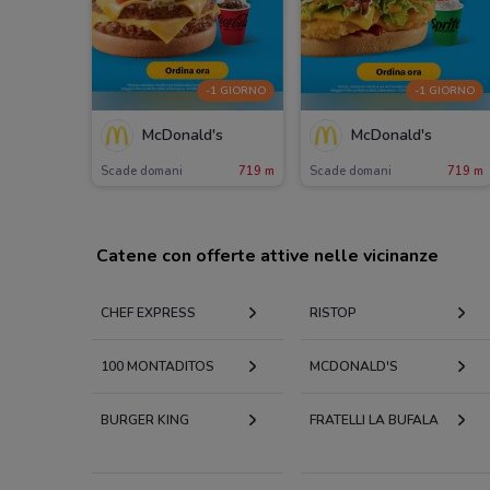
-1 GIORNO
-1 GIORNO
McDonald's
McDonald's
Scade domani
719 m
Scade domani
719 m
Catene con offerte attive nelle vicinanze
CHEF EXPRESS
RISTOP
100 MONTADITOS
MCDONALD'S
BURGER KING
FRATELLI LA BUFALA