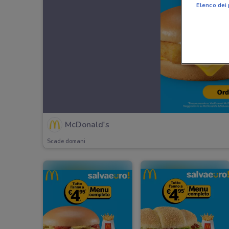
Elenco dei 
McDonald's
Scade domani