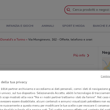
INFANZIA E GIOCHI
ANIMALI
SPORT E MODA
BANCHE E 
Donald's a Torino
Via Monginevro, 162 - Offerte, telefono e orari
Neg
Più info
Contin
 della tua privacy
i
1014
partner archiviamo e accediamo ai dati personali, come i dati di navigazione g
ri univoci, sul tuo dispositivo. Selezionando Accetto, abiliti le tecnologie di tracciame
li scopi mostrati alla voce "Noi e i nostri partner trattiamo i dati da fornire". Nel caso 
provvedimenti regionali o nazionali. Verifica l’accuratezza
ovessero essere disabilitate, alcuni contenuti e annunci visualizzati potrebbero non ess
re nuovamente a questo menu per modificare le tue scelte o per revocare il consenso
tra finalità in fondo alla pagina web. Tali scelte avranno effetto nel contesto del nost