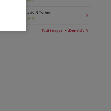
949 m
APERTO
Via Sant'Ottavio, 8 Torino
1.5 km
APERTO
Tutti i negozi McDonald's