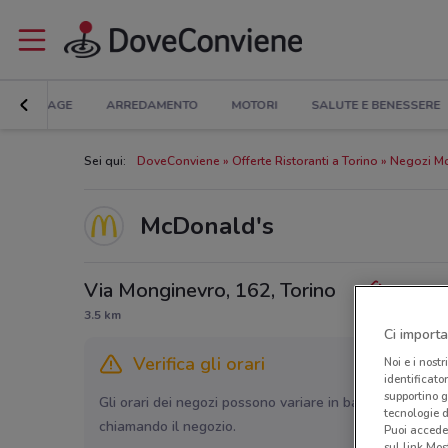
BRICOLAGE
ARREDAMENTO
MOTORI
SALUTE E BENESSERE
Sei qui:
DoveConviene
Offerte Ristoranti a Torino
Negozi Mc
McDonald's
Via Monginevro, 162, Torino
3.5 km
Ci importa
Verifica gli orari
Noi e i nostr
identificato
supportino g
Gli orari dei negozi possono variare in base agli ultimi 
tecnologie d
chiamando il negozio.
Puoi accede
sul link Mos