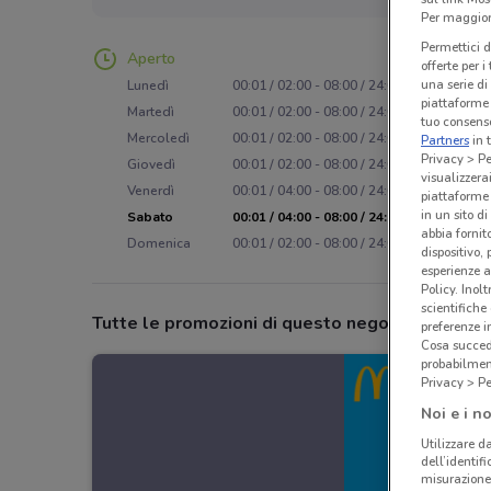
Per maggiori
Permettici d
Aperto
offerte per 
una serie di
Lunedì
00:01 / 02:00 - 08:00 / 24:00
piattaforme 
Martedì
00:01 / 02:00 - 08:00 / 24:00
tuo consenso
Mercoledì
00:01 / 02:00 - 08:00 / 24:00
Partners
in 
Privacy > Pe
Giovedì
00:01 / 02:00 - 08:00 / 24:00
visualizzera
Venerdì
00:01 / 04:00 - 08:00 / 24:00
piattaforme 
in un sito d
Sabato
00:01 / 04:00 - 08:00 / 24:00
abbia fornit
Domenica
00:01 / 02:00 - 08:00 / 24:00
dispositivo,
esperienze a
Policy. Inolt
scientifiche
Tutte le promozioni di questo negozio
preferenze 
Cosa succede
probabilmen
Privacy > Pe
Noi e i no
Utilizzare da
dell’identif
misurazione 