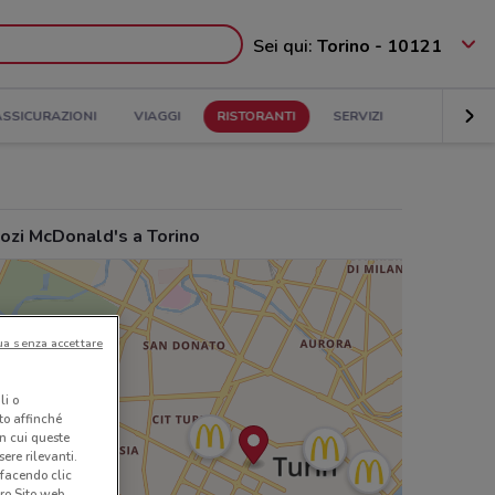
Sei qui:
Torino - 10121
ASSICURAZIONI
VIAGGI
RISTORANTI
SERVIZI
ozi McDonald's a Torino
ua senza accettare
li o
nto affinché
in cui queste
ere rilevanti.
 facendo clic
ro Sito web.