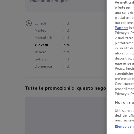
chiamando il negozio.
Permettici d
offerte per 
una serie di
piattaforme 
tuo consenso
Lunedì
n.d.
Partners
in 
Martedì
n.d.
Privacy > Pe
Mercoledì
n.d.
visualizzera
piattaforme 
Giovedì
n.d.
in un sito d
Venerdì
n.d.
abbia fornit
dispositivo,
Sabato
n.d.
esperienze a
Domenica
n.d.
Policy. Inolt
scientifiche
preferenze 
Cosa succede
Tutte le promozioni di questo negozio
probabilmen
Privacy > Pe
Noi e i no
Utilizzare da
dell’identif
misurazione 
Elenco dei 