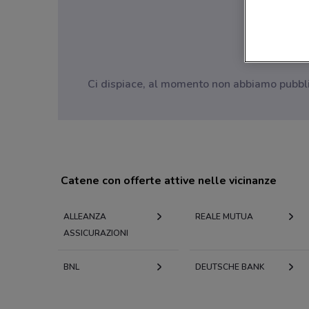
Ci dispiace, al momento non abbiamo pubblica
Catene con offerte attive nelle vicinanze
ALLEANZA
REALE MUTUA
ASSICURAZIONI
BNL
DEUTSCHE BANK