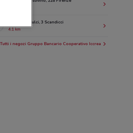
Via Del Sansovino, 228 Firenze
3.6 km
Via Castelpulci, 3 Scandicci
4.1 km
Tutti i negozi Gruppo Bancario Cooperativo Iccrea