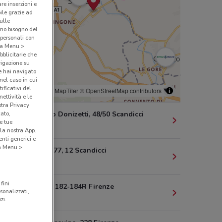
are inserzioni e
bile grazie ad
sulle
amo bisogno del
 personali con
o a Menu >
bblicitarie che
vigazione su
e hai navigato
(nel caso in cui
ificativi del
© MapTiler
© OpenStreetMap contributors
ettività e le
stra Privacy
cato,
Via Gaetano Donizetti, 48/50 Scandicci
e tue
1.2 km
la nostra App.
nti generici e
 a Menu >
Via Charta '77, 12 Scandicci
2.6 km
fini
Via Senese, 182-184R Firenze
sonalizzati,
3.4 km
zi.