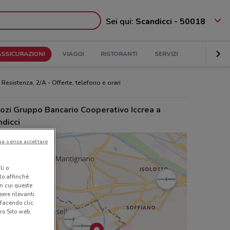
Sei qui:
Scandicci - 50018
ASSICURAZIONI
VIAGGI
RISTORANTI
SERVIZI
Resistenza, 2/A - Offerte, telefono e orari
ozi Gruppo Bancario Cooperativo Iccrea a
dicci
ua senza accettare
li o
nto affinché
in cui queste
ere rilevanti.
 facendo clic
ro Sito web.