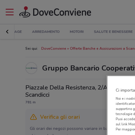
BRICOLAGE
ARREDAMENTO
MOTORI
SALUTE E BENESSERE
Sei qui:
DoveConviene
Offerte Banche e Assicurazioni a Scan
Gruppo Bancario Cooperati
Piazzale Della Resistenza, 2/A,
Ci importa
Scandicci
Noi e i nostr
781 m
identificato
supportino g
tecnologie d
Verifica gli orari
Puoi accede
sul link Mos
Gli orari dei negozi possono variare in base agli ultimi 
Per maggiori