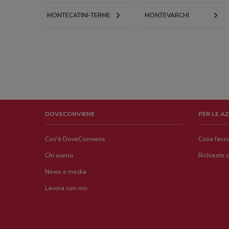
MONTECATINI-TERME
MONTEVARCHI
DOVECONVIENE
PER LE A
Cos'è DoveConviene
Cosa facc
Chi siamo
Richieste 
News e media
Lavora con noi