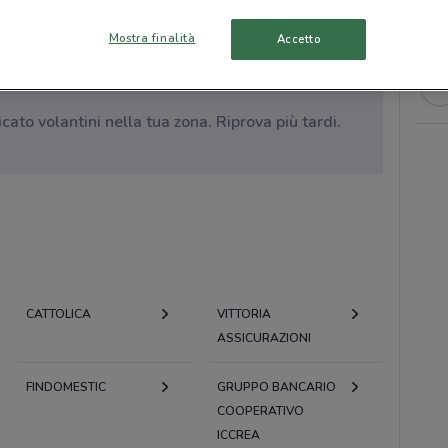
Mostra finalità
Accetto
to volantini nella tua zona. Riprova più tardi.
CATTOLICA
VITTORIA
ASSICURAZIONI
FINDOMESTIC
GRUPPO BANCARIO
COOPERATIVO
ICCREA