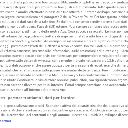
i fornirti offerte più vicine ai tuoi bisogni: Utilizzando Shopfully/Tiendeo puoi visualizz
i tuoi acquisti quotidiani più attinenti ai tuoi gusti e al tuo mondo. Tutto questo è possi
 strumenti e analisi effettuate in base alle tue attività all'interno dell'applicazione e 
collegate, come indicato nel paragrafo 2 della Privacy Policy. Per fare questo, abbi
 sull'uso dei dati raccolti a tale fine. Se dai il tuo consenso condivideremo i tuoi dati
tutto il mondo attraverso l’uso di SDK esterne. Puoi sempre cambiare idea accedend
rsonalizzazione, all’interno della nostra App. Cosa succede se accetti: Le inserzioni pu
i all'interno dell’app potranno trattare di argomenti relativi alla tua cronologia di na
esterne a Shopfully/Tiendeo. Ad esempio, se un servizio a noi collegato ci informa ch
i viaggi, potremo mostrarti delle offerte a tema vacanze. Inoltre, i dati sulla posizione 
o il relativo consenso) insieme alle informazioni sulle prestazioni della rete e agli ident
 possono essere raccolte e condivisi con terze parti per comprendere e migliorare la conn
pplicative sulle delle reti wireless, come meglio indicato nel paragrafo 13.b della no
re, i tuoi dati possono anche essere utilizzati per la creazione di report, ricerche di mer
 e statistiche, analisi basate sulla posizione e analisi delle tendenze. Puoi modificare l
in qualsiasi momento accedendo a Menu > Privacy > Personalizzazione all'interno del
 se rifiuti: Continuerai a visualizzare annunci pubblicitari, ma riguarderanno argome
te non saranno rilevanti per i tuoi interessi. Potrai sempre cambiare idea accedendo
rsonalizzazione all'interno della nostra App.
stri partner trattiamo i dati per fornire:
ti di geolocalizzazione precisi. Scansione attiva delle caratteristiche del dispositivo ai 
icazione. Archiviare informazioni su dispositivo e/o accedervi. Pubblicità e contenuti per
delle prestazioni dei contenuti e degli annunci, ricerche sul pubblico, sviluppo di servi
partner