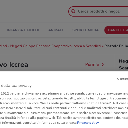
INFANZIA E GIOCHI
ANIMALI
SPORT E MODA
BANCHE E 
dicci
Negozi Gruppo Bancario Cooperativo Iccrea a Scandicci
Piazzale Della 
Neg
vo Iccrea
Più info
Scan
Contin
 della tua privacy
i
1012
partner archiviamo e accediamo ai dati personali, come i dati di navigazione g
ri univoci, sul tuo dispositivo. Selezionando Accetto, abiliti le tecnologie di tracciame
li scopi mostrati alla voce "Noi e i nostri partner trattiamo i dati da fornire". Nel caso 
ovessero essere disabilitate, alcuni contenuti e annunci visualizzati potrebbero non ess
re nuovamente a questo menu per modificare le tue scelte o per revocare il consenso
tra finalità in fondo alla pagina web. Tali scelte avranno effetto nel contesto del nost
provvedimenti regionali o nazionali. Verifica l’accuratezza
 informazioni, consulta l'Informativa sulla privacy.
Privacy policy