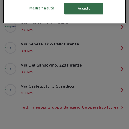
Piazzale Della Resistenza, 2/A Scandicci
Mostra finalità
Accetto
811 m
Via Charta '77, 12 Scandicci
2.6 km
Via Senese, 182-184R Firenze
3.4 km
Via Del Sansovino, 228 Firenze
3.6 km
Via Castelpulci, 3 Scandicci
4.1 km
Tutti i negozi Gruppo Bancario Cooperativo Iccrea