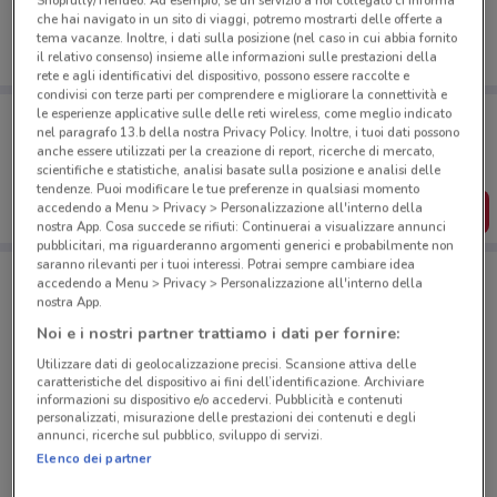
Shopfully/Tiendeo. Ad esempio, se un servizio a noi collegato ci informa
che hai navigato in un sito di viaggi, potremo mostrarti delle offerte a
tema vacanze. Inoltre, i dati sulla posizione (nel caso in cui abbia fornito
il relativo consenso) insieme alle informazioni sulle prestazioni della
rete e agli identificativi del dispositivo, possono essere raccolte e
condivisi con terze parti per comprendere e migliorare la connettività e
Porta DoveConviene sempre con te!
le esperienze applicative sulle delle reti wireless, come meglio indicato
nel paragrafo 13.b della nostra Privacy Policy. Inoltre, i tuoi dati possono
Puoi trovare le migliori offerte dei negozi vicino a te,
anche essere utilizzati per la creazione di report, ricerche di mercato,
salvarle e creare la tua lista del risparmio, comodamente
dal tuo cellulare.
scientifiche e statistiche, analisi basate sulla posizione e analisi delle
tendenze. Puoi modificare le tue preferenze in qualsiasi momento
accedendo a Menu > Privacy > Personalizzazione all'interno della
SCARICA L’APP
nostra App. Cosa succede se rifiuti: Continuerai a visualizzare annunci
pubblicitari, ma riguarderanno argomenti generici e probabilmente non
saranno rilevanti per i tuoi interessi. Potrai sempre cambiare idea
accedendo a Menu > Privacy > Personalizzazione all'interno della
Negozi Gruppo Bancario Cooperativo Iccrea a Scandicci
nostra App.
Noi e i nostri partner trattiamo i dati per fornire:
Utilizzare dati di geolocalizzazione precisi. Scansione attiva delle
caratteristiche del dispositivo ai fini dell’identificazione. Archiviare
informazioni su dispositivo e/o accedervi. Pubblicità e contenuti
personalizzati, misurazione delle prestazioni dei contenuti e degli
annunci, ricerche sul pubblico, sviluppo di servizi.
© MapTiler
© OpenStreetMap contributors
Elenco dei partner