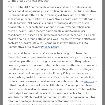
Ci importa della tua privacy
Noi e i nostri
1012
partner archiviamo e accediamo ai dati personali,
come i dati di navigazione gli o identificatori univoci, sul tuo dispositivo.
Lunedì
Martedì
Mercoledì
Giovedì
n.d.
n.d.
n.d.
n.d.
Venerdì
n.d.
Selezionando Accetto, abiliti le tecnologie di tracciamento affinché
Sabato
Domenica
n.d.
n.d.
supportino gli scopi mostrati alla voce "Noi e i nostri partner trattiamo i
dati da fornire". Nel caso in cui queste tecnologie dovessero essere
disabilitate, alcuni contenuti e annunci visualizzati potrebbero non
Tutte le promozioni di questo negozio
essere rilevanti. Puoi accedere nuovamente a questo menu per
modificare le tue scelte o per revocare il consenso facendo clic sul link
Mostra finalità in fondo alla pagina web. Tali scelte avranno effetto nel
contesto del nostro Sito web. Per maggiori informazioni, consulta
l'Informativa sulla privacy.
Privacy policy
Permettici di fornirti offerte più vicine ai tuoi bisogni: Utilizzando
Shopfully/Tiendeo puoi visualizzare inserzioni e offerte per i tuoi acquisti
quotidiani più attinenti ai tuoi gusti e al tuo mondo. Tutto questo è
possibile grazie ad una serie di strumenti e analisi effettuate in base alle
tue attività all'interno dell'applicazione e sulle piattaforme collegate,
come indicato nel paragrafo 2 della Privacy Policy. Per fare questo,
abbiamo bisogno del tuo consenso sull'uso dei dati raccolti a tale fine.
Se dai il tuo consenso condivideremo i tuoi dati personali con
Partners
in
tutto il mondo attraverso l’uso di SDK esterne. Puoi sempre cambiare
idea accedendo a Menu > Privacy > Personalizzazione, all’interno della
nostra App. Cosa succede se accetti: Le inserzioni pubblicitarie che
Ci dispiace, al momento non abbiamo pubblicato
visualizzerai all'interno dell’app potranno trattare di argomenti relativi
volantini nella tua zona. Riprova più tardi.
alla tua cronologia di navigazione su piattaforme esterne a