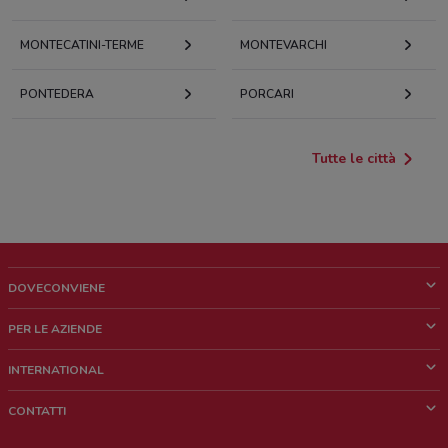
MONTECATINI-TERME
MONTEVARCHI
PONTEDERA
PORCARI
Tutte le città
DOVECONVIENE
Cos'è DoveConviene
PER LE AZIENDE
Chi siamo
Cosa facciamo
INTERNATIONAL
News e media
Richieste commerciali e marketing
Brazil
CONTATTI
Lavora con noi
Mexico
Segnalazione punto vendita