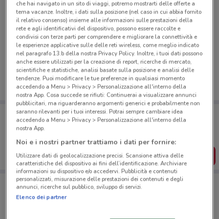
che hai navigato in un sito di viaggi, potremo mostrarti delle offerte a
tema vacanze. Inoltre, i dati sulla posizione (nel caso in cui abbia fornito
il relativo consenso) insieme alle informazioni sulle prestazioni della
rete e agli identificativi del dispositivo, possono essere raccolte e
condivisi con terze parti per comprendere e migliorare la connettività e
Ci dispiace, al momento non abbiamo pubblicato
le esperienze applicative sulle delle reti wireless, come meglio indicato
nel paragrafo 13.b della nostra Privacy Policy. Inoltre, i tuoi dati possono
volantini nella tua zona. Riprova più tardi.
anche essere utilizzati per la creazione di report, ricerche di mercato,
scientifiche e statistiche, analisi basate sulla posizione e analisi delle
tendenze. Puoi modificare le tue preferenze in qualsiasi momento
accedendo a Menu > Privacy > Personalizzazione all'interno della
nostra App. Cosa succede se rifiuti: Continuerai a visualizzare annunci
pubblicitari, ma riguarderanno argomenti generici e probabilmente non
saranno rilevanti per i tuoi interessi. Potrai sempre cambiare idea
Porta DoveConviene sempre con te!
accedendo a Menu > Privacy > Personalizzazione all'interno della
Puoi trovare le migliori offerte dei negozi vicino a te,
nostra App.
salvarle e creare la tua lista del risparmio, comodamente
dal tuo cellulare.
Noi e i nostri partner trattiamo i dati per fornire:
SCARICA L’APP
Utilizzare dati di geolocalizzazione precisi. Scansione attiva delle
caratteristiche del dispositivo ai fini dell’identificazione. Archiviare
informazioni su dispositivo e/o accedervi. Pubblicità e contenuti
personalizzati, misurazione delle prestazioni dei contenuti e degli
annunci, ricerche sul pubblico, sviluppo di servizi.
Negozi Gamelife a Sacile
Elenco dei partner