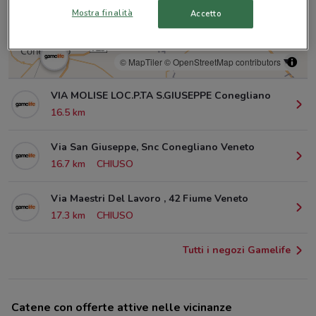
Mostra finalità
Accetto
© MapTiler
© OpenStreetMap contributors
VIA MOLISE LOC.P.TA S.GIUSEPPE Conegliano
16.5 km
Via San Giuseppe, Snc Conegliano Veneto
16.7 km
CHIUSO
Via Maestri Del Lavoro , 42 Fiume Veneto
17.3 km
CHIUSO
Tutti i negozi Gamelife
Catene con offerte attive nelle vicinanze