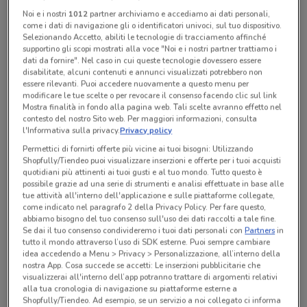
Chiama il negozio
Noi e i nostri
1012
partner archiviamo e accediamo ai dati personali,
come i dati di navigazione gli o identificatori univoci, sul tuo dispositivo.
Selezionando Accetto, abiliti le tecnologie di tracciamento affinché
supportino gli scopi mostrati alla voce "Noi e i nostri partner trattiamo i
Chiuso
dati da fornire". Nel caso in cui queste tecnologie dovessero essere
Lunedì
Martedì
Mercoledì
09:00 / 19:00
09:00 / 19:00
09:00 / 19:00
disabilitate, alcuni contenuti e annunci visualizzati potrebbero non
Giovedì
09:00 / 19:00
Venerdì
Sabato
Domenica
09:00 / 19:00
09:00 / 19:00
09:00 / 19:00
essere rilevanti. Puoi accedere nuovamente a questo menu per
modificare le tue scelte o per revocare il consenso facendo clic sul link
0434 780984
Mostra finalità in fondo alla pagina web. Tali scelte avranno effetto nel
contesto del nostro Sito web. Per maggiori informazioni, consulta
Sacile C/O Centro Comm. I Salici
l'Informativa sulla privacy.
Privacy policy
Permettici di fornirti offerte più vicine ai tuoi bisogni: Utilizzando
Shopfully/Tiendeo puoi visualizzare inserzioni e offerte per i tuoi acquisti
quotidiani più attinenti ai tuoi gusti e al tuo mondo. Tutto questo è
Tutte le promozioni di questo negozio
possibile grazie ad una serie di strumenti e analisi effettuate in base alle
tue attività all'interno dell'applicazione e sulle piattaforme collegate,
come indicato nel paragrafo 2 della Privacy Policy. Per fare questo,
abbiamo bisogno del tuo consenso sull'uso dei dati raccolti a tale fine.
Se dai il tuo consenso condivideremo i tuoi dati personali con
Partners
in
tutto il mondo attraverso l’uso di SDK esterne. Puoi sempre cambiare
idea accedendo a Menu > Privacy > Personalizzazione, all’interno della
nostra App. Cosa succede se accetti: Le inserzioni pubblicitarie che
visualizzerai all'interno dell’app potranno trattare di argomenti relativi
alla tua cronologia di navigazione su piattaforme esterne a
Shopfully/Tiendeo. Ad esempio, se un servizio a noi collegato ci informa