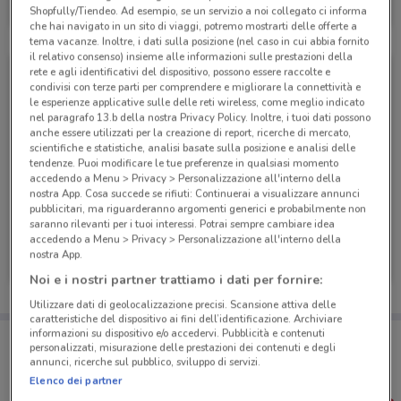
Shopfully/Tiendeo. Ad esempio, se un servizio a noi collegato ci informa
Scade il 31/12
166 m
che hai navigato in un sito di viaggi, potremo mostrarti delle offerte a
tema vacanze. Inoltre, i dati sulla posizione (nel caso in cui abbia fornito
il relativo consenso) insieme alle informazioni sulle prestazioni della
rete e agli identificativi del dispositivo, possono essere raccolte e
condivisi con terze parti per comprendere e migliorare la connettività e
le esperienze applicative sulle delle reti wireless, come meglio indicato
nel paragrafo 13.b della nostra Privacy Policy. Inoltre, i tuoi dati possono
anche essere utilizzati per la creazione di report, ricerche di mercato,
scientifiche e statistiche, analisi basate sulla posizione e analisi delle
tendenze. Puoi modificare le tue preferenze in qualsiasi momento
accedendo a Menu > Privacy > Personalizzazione all'interno della
nostra App. Cosa succede se rifiuti: Continuerai a visualizzare annunci
pubblicitari, ma riguarderanno argomenti generici e probabilmente non
saranno rilevanti per i tuoi interessi. Potrai sempre cambiare idea
accedendo a Menu > Privacy > Personalizzazione all'interno della
Ferplast
Ferplast
nostra App.
Scade il 31/12
166 m
Scade il 31/12
166 m
Noi e i nostri partner trattiamo i dati per fornire:
Utilizzare dati di geolocalizzazione precisi. Scansione attiva delle
caratteristiche del dispositivo ai fini dell’identificazione. Archiviare
informazioni su dispositivo e/o accedervi. Pubblicità e contenuti
Porta DoveConviene sempre con te!
personalizzati, misurazione delle prestazioni dei contenuti e degli
Puoi trovare le migliori offerte dei negozi vicino a te,
annunci, ricerche sul pubblico, sviluppo di servizi.
salvarle e creare la tua lista del risparmio, comodamente
Elenco dei partner
dal tuo cellulare.