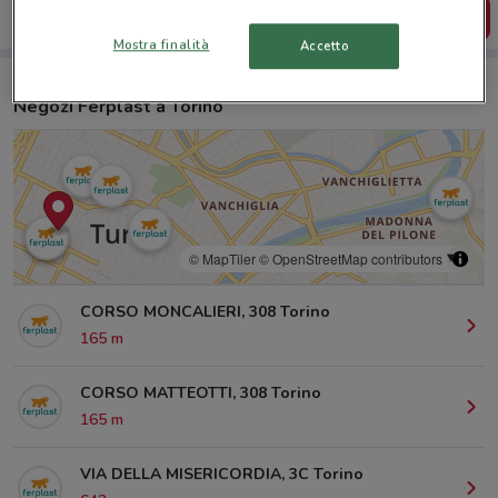
SCARICA L’APP
Mostra finalità
Accetto
Negozi Ferplast a Torino
© MapTiler
© OpenStreetMap contributors
CORSO MONCALIERI, 308 Torino
165 m
CORSO MATTEOTTI, 308 Torino
165 m
VIA DELLA MISERICORDIA, 3C Torino