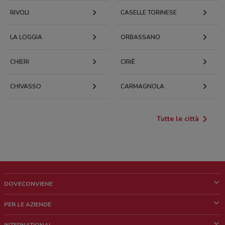
RIVOLI
CASELLE TORINESE
LA LOGGIA
ORBASSANO
CHIERI
CIRIÈ
CHIVASSO
CARMAGNOLA
Tutte le città
DOVECONVIENE
Cos'è DoveConviene
PER LE AZIENDE
Chi siamo
Cosa facciamo