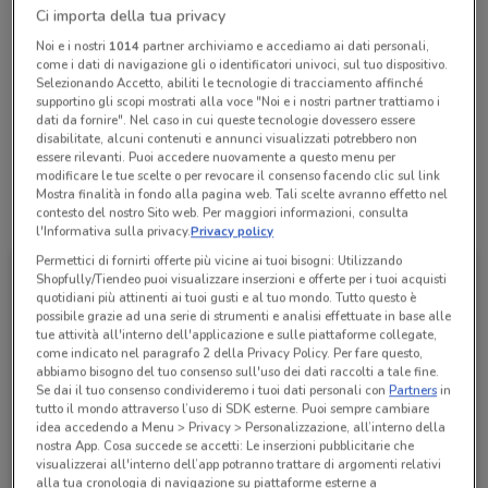
Ci importa della tua privacy
Chiama il negozio
Noi e i nostri
1014
partner archiviamo e accediamo ai dati personali,
come i dati di navigazione gli o identificatori univoci, sul tuo dispositivo.
Lunedì
Martedì
Mercoledì
Giovedì
Venerdì
n.d.
n.d.
n.d.
n.d.
n.d.
Selezionando Accetto, abiliti le tecnologie di tracciamento affinché
Sabato
n.d.
supportino gli scopi mostrati alla voce "Noi e i nostri partner trattiamo i
Domenica
n.d.
dati da fornire". Nel caso in cui queste tecnologie dovessero essere
0118995367
disabilitate, alcuni contenuti e annunci visualizzati potrebbero non
essere rilevanti. Puoi accedere nuovamente a questo menu per
modificare le tue scelte o per revocare il consenso facendo clic sul link
Mostra finalità in fondo alla pagina web. Tali scelte avranno effetto nel
contesto del nostro Sito web. Per maggiori informazioni, consulta
Tutte le promozioni di questo negozio
l'Informativa sulla privacy.
Privacy policy
Permettici di fornirti offerte più vicine ai tuoi bisogni: Utilizzando
Shopfully/Tiendeo puoi visualizzare inserzioni e offerte per i tuoi acquisti
quotidiani più attinenti ai tuoi gusti e al tuo mondo. Tutto questo è
possibile grazie ad una serie di strumenti e analisi effettuate in base alle
tue attività all'interno dell'applicazione e sulle piattaforme collegate,
come indicato nel paragrafo 2 della Privacy Policy. Per fare questo,
abbiamo bisogno del tuo consenso sull'uso dei dati raccolti a tale fine.
Se dai il tuo consenso condivideremo i tuoi dati personali con
Partners
in
tutto il mondo attraverso l’uso di SDK esterne. Puoi sempre cambiare
idea accedendo a Menu > Privacy > Personalizzazione, all’interno della
nostra App. Cosa succede se accetti: Le inserzioni pubblicitarie che
visualizzerai all'interno dell’app potranno trattare di argomenti relativi
Ferplast
alla tua cronologia di navigazione su piattaforme esterne a