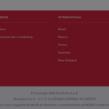
ZIENDE
INTERNATIONAL
iamo
Brazil
commerciali e marketing
Mexico
France
Australia
New Zealand
© Copyright 2026 Shopfully S.p.A.
Shopfully S.p.A. - C.F / P. Iva 03156531208 REA: MI-2029270
cio unico soggetta all’attività di direzione e coordinamento di MEDIA Central