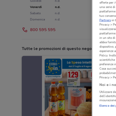
Giovedì
n.d.
offerte per 
una serie di
Venerdì
n.d.
piattaforme 
Sabato
n.d.
tuo consenso
Domenica
n.d.
Partners
in 
Privacy > Pe
visualizzera
800 595 595
piattaforme 
in un sito d
abbia fornit
dispositivo,
Tutte le promozioni di questo negozio
esperienze a
Policy. Inolt
scientifiche
preferenze 
Cosa succede
probabilmen
Privacy > Pe
Noi e i no
Utilizzare da
dell’identif
misurazione 
Elenco dei 