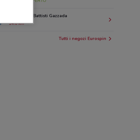
13.8 km
APERTO
Via Cesare Battisti Gazzada
14.6 km
Tutti i negozi Eurospin