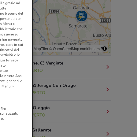
bile grazie ad
sulle
amo bisogno del
 personali con
o a Menu >
bblicitarie che
vigazione su
e hai navigato
(nel caso in cui
© MapTiler
© OpenStreetMap contributors
ificativi del
ettività e le
stra Privacy
Via Sempione, 63 Vergiate
cato,
3.6 km
APERTO
e tue
la nostra App.
nti generici e
Via Dante, 61 Jerago Con Orago
 a Menu >
12.2 km
APERTO
Via Novara Oleggio
fini
sonalizzati,
13.6 km
APERTO
zi.
Via Torino Gallarate