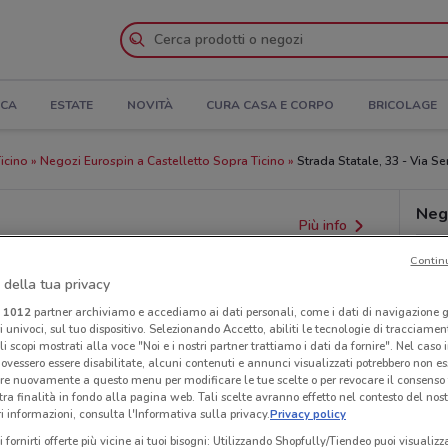
ICA
ESTATE
NOVITÀ
CURA CASA E CORPO
BRICOLAGE
icino
Negozi Eurospin a Castelletto Sopra Ticino
Strada Statale, 33 - Via Se
Neg
Più info
Contin
 della tua privacy
i
1012
partner archiviamo e accediamo ai dati personali, come i dati di navigazione g
ri univoci, sul tuo dispositivo. Selezionando Accetto, abiliti le tecnologie di tracciame
li scopi mostrati alla voce "Noi e i nostri partner trattiamo i dati da fornire". Nel caso 
ovessero essere disabilitate, alcuni contenuti e annunci visualizzati potrebbero non ess
re nuovamente a questo menu per modificare le tue scelte o per revocare il consenso
tra finalità in fondo alla pagina web. Tali scelte avranno effetto nel contesto del nost
 informazioni, consulta l'Informativa sulla privacy.
Privacy policy
i fornirti offerte più vicine ai tuoi bisogni: Utilizzando Shopfully/Tiendeo puoi visualizz