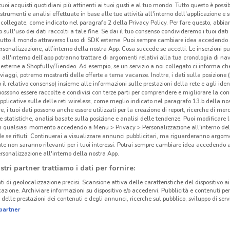
i tuoi acquisti quotidiani più attinenti ai tuoi gusti e al tuo mondo. Tutto questo è possi
 strumenti e analisi effettuate in base alle tue attività all'interno dell'applicazione e 
collegate, come indicato nel paragrafo 2 della Privacy Policy. Per fare questo, abbi
 sull'uso dei dati raccolti a tale fine. Se dai il tuo consenso condivideremo i tuoi dati
tutto il mondo attraverso l’uso di SDK esterne. Puoi sempre cambiare idea accedend
rsonalizzazione, all’interno della nostra App. Cosa succede se accetti: Le inserzioni pu
i all'interno dell’app potranno trattare di argomenti relativi alla tua cronologia di na
esterne a Shopfully/Tiendeo. Ad esempio, se un servizio a noi collegato ci informa ch
i viaggi, potremo mostrarti delle offerte a tema vacanze. Inoltre, i dati sulla posizione 
o il relativo consenso) insieme alle informazioni sulle prestazioni della rete e agli ident
 possono essere raccolte e condivisi con terze parti per comprendere e migliorare la conn
pplicative sulle delle reti wireless, come meglio indicato nel paragrafo 13.b della no
re, i tuoi dati possono anche essere utilizzati per la creazione di report, ricerche di mer
 e statistiche, analisi basate sulla posizione e analisi delle tendenze. Puoi modificare l
in qualsiasi momento accedendo a Menu > Privacy > Personalizzazione all'interno del
 se rifiuti: Continuerai a visualizzare annunci pubblicitari, ma riguarderanno argome
te non saranno rilevanti per i tuoi interessi. Potrai sempre cambiare idea accedendo
rsonalizzazione all'interno della nostra App.
stri partner trattiamo i dati per fornire:
ti di geolocalizzazione precisi. Scansione attiva delle caratteristiche del dispositivo ai 
icazione. Archiviare informazioni su dispositivo e/o accedervi. Pubblicità e contenuti per
delle prestazioni dei contenuti e degli annunci, ricerche sul pubblico, sviluppo di servi
partner