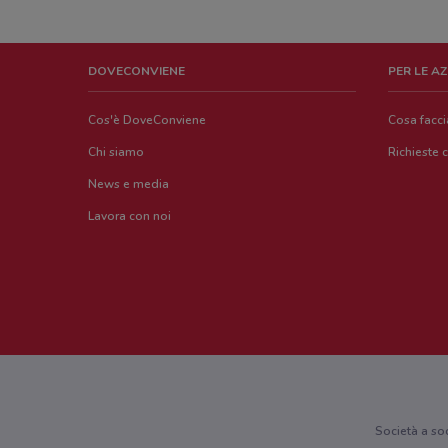
DOVECONVIENE
PER LE A
Cos'è DoveConviene
Cosa facc
Chi siamo
Richieste 
News e media
Lavora con noi
Società a so