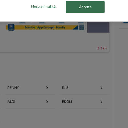
Mostra finalità
Accetto
2.2 km
PENNY
IN'S
ALDI
EKOM