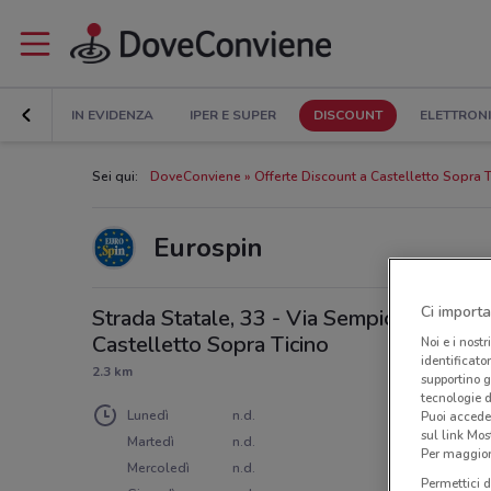
IN EVIDENZA
IPER E SUPER
DISCOUNT
ELETTRON
Sei qui:
DoveConviene
Offerte Discount a Castelletto Sopra T
Eurospin
Ci importa
Strada Statale, 33 - Via Sempione,
Castelletto Sopra Ticino
Noi e i nostr
identificato
2.3 km
supportino g
tecnologie d
Lunedì
n.d.
Puoi accede
sul link Mos
Martedì
n.d.
Per maggiori
Mercoledì
n.d.
Permettici d