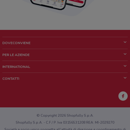
DOVECONVIENE
Cos'è DoveConviene
PER LE AZIENDE
Chi siamo
Cosa facciamo
INTERNATIONAL
News e media
Richieste commerciali e marketing
Brazil
CONTATTI
Lavora con noi
Mexico
Segnalazione punto vendita
France
Segnalazione Volantino
Australia
Hai un malfunzionamento sul web o sull'app?
New Zealand
© Copyright 2026 Shopfully S.p.A.
Shopfully S.p.A. - C.F / P. Iva 03156531208 REA: MI-2029270
Società a socio unico soggetta all’attività di direzione e coordinamento di