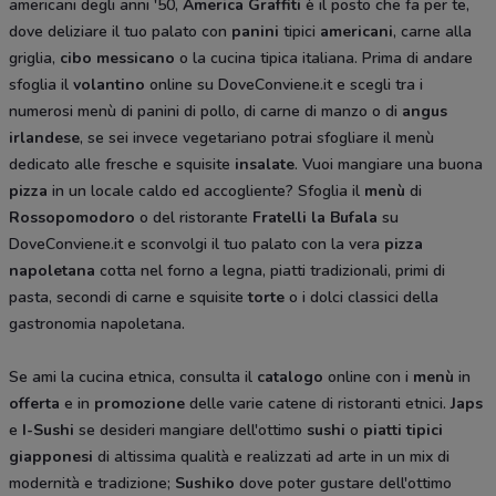
americani degli anni '50,
America Graffiti
è il posto che fa per te,
dove deliziare il tuo palato con
panini
tipici
americani
, carne alla
griglia,
cibo messicano
o la cucina tipica italiana. Prima di andare
sfoglia il
volantino
online su DoveConviene.it e scegli tra i
numerosi menù di panini di pollo, di carne di manzo o di
angus
irlandese
, se sei invece vegetariano potrai sfogliare il menù
dedicato alle fresche e squisite
insalate
. Vuoi mangiare una buona
pizza
in un locale caldo ed accogliente? Sfoglia il
menù
di
Rossopomodoro
o del ristorante
Fratelli la Bufala
su
DoveConviene.it e sconvolgi il tuo palato con la vera
pizza
napoletana
cotta nel forno a legna, piatti tradizionali, primi di
pasta, secondi di carne e squisite
torte
o i dolci classici della
gastronomia napoletana.
Se ami la cucina etnica, consulta il
catalogo
online con i
menù
in
offerta
e in
promozione
delle varie catene di ristoranti etnici.
Japs
e
I-Sushi
se desideri mangiare dell'ottimo
sushi
o
piatti tipici
giapponesi
di altissima qualità e realizzati ad arte in un mix di
modernità e tradizione;
Sushiko
dove poter gustare dell'ottimo