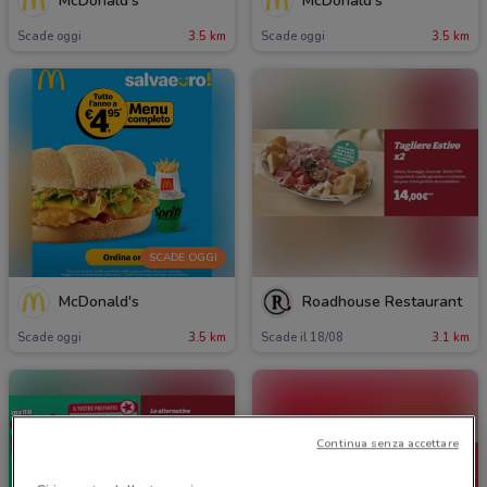
McDonald's
McDonald's
Scade oggi
3.5 km
Scade oggi
3.5 km
SCADE OGGI
McDonald's
Roadhouse Restaurant
Scade oggi
3.5 km
Scade il 18/08
3.1 km
Continua senza accettare