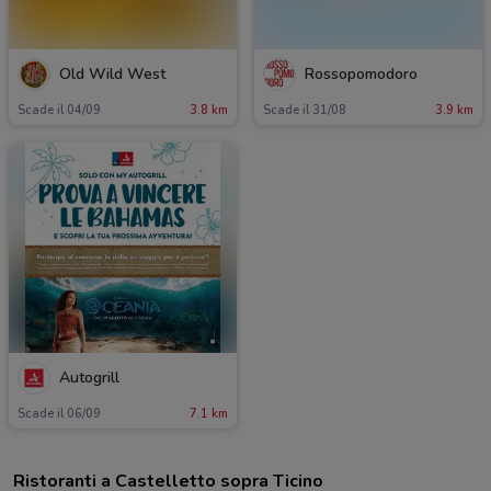
Old Wild West
Rossopomodoro
Scade il 04/09
3.8 km
Scade il 31/08
3.9 km
Autogrill
Scade il 06/09
7.1 km
Ristoranti a Castelletto sopra Ticino