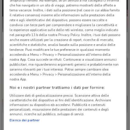
Shopfully/Tiendeo. Ad esempio, se un servizio a noi collegato ci informa
che hai navigato in un sito di viaggi, potremo mostrarti delle offerte a
tema vacanze. Inoltre, i dati sulla posizione (nel caso in cui abbia fornito
il relativo consenso) insieme alle informazioni sulle prestazioni della
rete e agli identificativi del dispositivo, possono essere raccolte e
condivisi con terze parti per comprendere e migliorare la connettività e
le esperienze applicative sulle delle reti wireless, come meglio indicato
nel paragrafo 13.b della nostra Privacy Policy. Inoltre, i tuoi dati possono
Burger King
Burger King
anche essere utilizzati per la creazione di report, ricerche di mercato,
scientifiche e statistiche, analisi basate sulla posizione e analisi delle
Scade il 30/09
3.5 km
Scade il 31/08
3.5 km
tendenze. Puoi modificare le tue preferenze in qualsiasi momento
accedendo a Menu > Privacy > Personalizzazione all'interno della
nostra App. Cosa succede se rifiuti: Continuerai a visualizzare annunci
pubblicitari, ma riguarderanno argomenti generici e probabilmente non
saranno rilevanti per i tuoi interessi. Potrai sempre cambiare idea
accedendo a Menu > Privacy > Personalizzazione all'interno della
nostra App.
Noi e i nostri partner trattiamo i dati per fornire:
Utilizzare dati di geolocalizzazione precisi. Scansione attiva delle
caratteristiche del dispositivo ai fini dell’identificazione. Archiviare
informazioni su dispositivo e/o accedervi. Pubblicità e contenuti
personalizzati, misurazione delle prestazioni dei contenuti e degli
annunci, ricerche sul pubblico, sviluppo di servizi.
Burger King
Burger King
Elenco dei partner
Scade il 07/09
3.5 km
Scade il 14/12
3.5 km