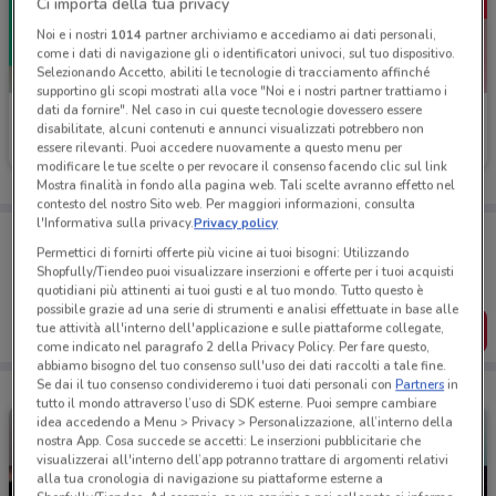
Ci importa della tua privacy
Noi e i nostri
1014
partner archiviamo e accediamo ai dati personali,
come i dati di navigazione gli o identificatori univoci, sul tuo dispositivo.
Selezionando Accetto, abiliti le tecnologie di tracciamento affinché
supportino gli scopi mostrati alla voce "Noi e i nostri partner trattiamo i
dati da fornire". Nel caso in cui queste tecnologie dovessero essere
Roadhouse Restaurant
Roadhouse Restaurant
disabilitate, alcuni contenuti e annunci visualizzati potrebbero non
essere rilevanti. Puoi accedere nuovamente a questo menu per
Scade il 18/08
3.1 km
Scade il 18/08
3.1 km
modificare le tue scelte o per revocare il consenso facendo clic sul link
Mostra finalità in fondo alla pagina web. Tali scelte avranno effetto nel
contesto del nostro Sito web. Per maggiori informazioni, consulta
l'Informativa sulla privacy.
Privacy policy
Porta DoveConviene sempre con te!
Puoi trovare le migliori offerte dei negozi vicino a te,
Permettici di fornirti offerte più vicine ai tuoi bisogni: Utilizzando
salvarle e creare la tua lista del risparmio, comodamente
Shopfully/Tiendeo puoi visualizzare inserzioni e offerte per i tuoi acquisti
dal tuo cellulare.
quotidiani più attinenti ai tuoi gusti e al tuo mondo. Tutto questo è
possibile grazie ad una serie di strumenti e analisi effettuate in base alle
SCARICA L’APP
tue attività all'interno dell'applicazione e sulle piattaforme collegate,
come indicato nel paragrafo 2 della Privacy Policy. Per fare questo,
abbiamo bisogno del tuo consenso sull'uso dei dati raccolti a tale fine.
Se dai il tuo consenso condivideremo i tuoi dati personali con
Partners
in
tutto il mondo attraverso l’uso di SDK esterne. Puoi sempre cambiare
idea accedendo a Menu > Privacy > Personalizzazione, all’interno della
nostra App. Cosa succede se accetti: Le inserzioni pubblicitarie che
visualizzerai all'interno dell’app potranno trattare di argomenti relativi
alla tua cronologia di navigazione su piattaforme esterne a