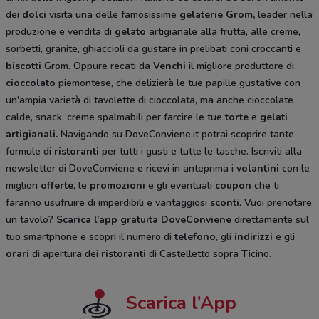
dei
dolci
visita una delle famosissime
gelaterie Grom,
leader nella
produzione e vendita di
gelato
artigianale alla frutta, alle creme,
sorbetti, granite, ghiaccioli da gustare in prelibati coni croccanti e
biscotti
Grom. Oppure recati da
Venchi
il migliore produttore di
cioccolato
piemontese, che delizierà le tue papille gustative con
un'ampia varietà di tavolette di cioccolata, ma anche cioccolate
calde, snack, creme spalmabili per farcire le tue
torte
e
gelati
artigianali.
Navigando su DoveConviene.it potrai scoprire tante
formule di
ristoranti
per tutti i gusti e tutte le tasche. Iscriviti alla
newsletter di DoveConviene e ricevi in anteprima i
volantini
con le
migliori
offerte
, le
promozioni
e gli eventuali
coupon
che ti
faranno usufruire di imperdibili e vantaggiosi
sconti
. Vuoi prenotare
un tavolo?
Scarica l'app gratuita DoveConviene
direttamente sul
tuo smartphone e scopri il numero di
telefono
, gli
indirizzi
e gli
orari
di apertura dei
ristoranti
di Castelletto sopra Ticino.
Scarica l’App