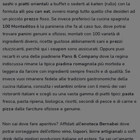
sushi
o
piatti orientali
a buffet o sederti al kaiten (rullo) con la
formula
all you can eat
, ovvero mangi tutto quello che desideri ad
un piccolo
prezzo
fisso. Se invece preferisci la cucina spagnola
100 Montaditos
è la panineria che fa al caso tuo, dove potrai
trovare
panini
genuini e sfiziosi, montati con 100 varietà di
ingredienti diversi, ricette gustose abbinamenti sani e
prezzi
stuzzicanti, perchè qui i
coupon
sono assicurati. Oppure puoi
recarti in una delle piadinerie
Pans & Company
dove la regina
indiscussa rimane la tipica
piadina romagnola
più morbida e
leggera da farcire con ingredienti sempre freschi e di qualità. Se
invece vuoi rimanere fedele alle tradizioni gastronomiche della
cucina italiana, consulta i
volantini
online con il menù dei vari
ristoranti italiani e scegli su una vasta gamma di piatti tipici:
pasta
fresca, pasta ripiena, biologica, risotti, secondi di pesce e di carne e
pizza
dalle farciture sfiziose e genuine.
Non sai dove fare aperitivo? Affidati all'
enoteca Bernabei
dove
potrai sorseggiare dell'ottimo
vino
,
liquori
,
birre artigianali
o soft
drink delle migliori produzioni italiane ed estere. Se sei un'amante