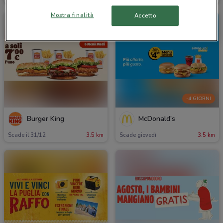
Mostra finalità
Accetto
-4 GIORNI
Burger King
McDonald's
Scade il 31/12
3.5 km
Scade giovedì
3.5 km