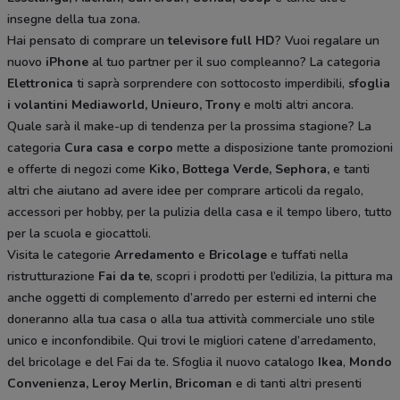
insegne della tua zona.
Hai pensato di comprare un
televisore full HD
? Vuoi regalare un
nuovo
iPhone
al tuo partner per il suo compleanno? La categoria
Elettronica
ti saprà sorprendere con sottocosto imperdibili,
sfoglia
i volantini
Mediaworld, Unieuro, Trony
e molti altri ancora.
Quale sarà il make-up di tendenza per la prossima stagione? La
categoria
Cura casa e corpo
mette a disposizione tante promozioni
e offerte di negozi come
Kiko, Bottega Verde, Sephora,
e tanti
altri che aiutano ad avere idee
per comprare articoli da regalo,
accessori per hobby, per la pulizia della casa e il tempo libero, tutto
per la scuola e giocattoli.
Visita le categorie
Arredamento
e
Bricolage
e tuffati nella
ristrutturazione
Fai da te
, scopri i prodotti per l’edilizia, la pittura ma
anche oggetti di complemento d’arredo per esterni ed interni che
doneranno alla tua casa o alla tua attività commerciale uno stile
unico e inconfondibile. Qui trovi le migliori catene d’arredamento,
del bricolage e del Fai da te. Sfoglia il nuovo catalogo
Ikea
,
Mondo
Convenienza, Leroy Merlin, Bricoman
e di tanti altri presenti