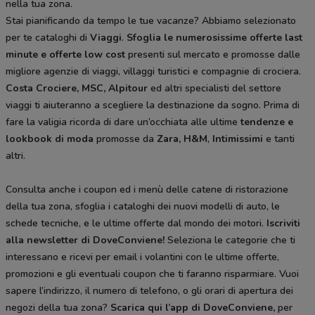
nella tua zona.
Stai pianificando da tempo le tue vacanze? Abbiamo selezionato
per te cataloghi di
Viaggi
.
Sfoglia le numerosissime offerte last
minute e offerte low cost
presenti sul mercato e promosse dalle
migliore agenzie di viaggi, villaggi turistici e compagnie di crociera.
Costa Crociere, MSC, Alpitour
ed altri specialisti del settore
viaggi ti aiuteranno a scegliere la destinazione da sogno. Prima di
fare la valigia ricorda di dare un’occhiata alle ultime
tendenze e
lookbook di moda
promosse da
Zara, H&M
,
Intimissimi
e tanti
altri.
Consulta anche i coupon ed i menù delle catene di ristorazione
della tua zona, sfoglia i cataloghi dei nuovi modelli di auto, le
schede tecniche, e le ultime offerte dal mondo dei motori.
Iscriviti
alla newsletter di DoveConviene
!
Seleziona le categorie che ti
interessano e ricevi per email i volantini con le ultime offerte,
promozioni e gli eventuali coupon che ti faranno risparmiare. Vuoi
sapere l’indirizzo, il numero di telefono, o gli orari di apertura dei
negozi della tua zona?
Scarica qui l’app di DoveConviene
,
per