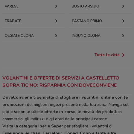
VARESE
BUSTO ARSIZIO
TRADATE
CÀSTANO PRIMO
OLGIATE OLONA
INDUNO OLONA
Tutte le città
VOLANTINI E OFFERTE DI SERVIZI A CASTELLETTO
SOPRA TICINO: RISPARMIA CON DOVECONVIENE
DoveConviene
ti permette di
sfogliare i volantini online con le
promozioni
dei migliori negozi presenti nella tua zona. Naviga sul
sito e scopri le ultime
offerte in corso
, le novità dei prodotti in
commercio, gli indirizzi e gli orari delle principali catene.
Visita la categoria
Iper e Super
per sfogliare i volantini di
Esselunga, Auchan, Carrefour, Conad, Coop
e tante altre