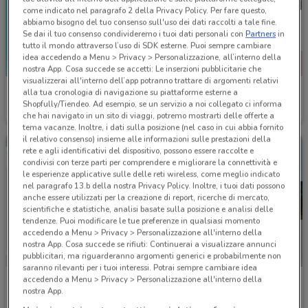
come indicato nel paragrafo 2 della Privacy Policy. Per fare questo,
abbiamo bisogno del tuo consenso sull'uso dei dati raccolti a tale fine.
Se dai il tuo consenso condivideremo i tuoi dati personali con
Partners
in
tutto il mondo attraverso l’uso di SDK esterne. Puoi sempre cambiare
idea accedendo a Menu > Privacy > Personalizzazione, all’interno della
nostra App. Cosa succede se accetti: Le inserzioni pubblicitarie che
visualizzerai all'interno dell’app potranno trattare di argomenti relativi
Iliad
Vodafone
alla tua cronologia di navigazione su piattaforme esterne a
Shopfully/Tiendeo. Ad esempio, se un servizio a noi collegato ci informa
Scade il 10/09
1.5 km
Scade il 31/08
2.7 km
che hai navigato in un sito di viaggi, potremo mostrarti delle offerte a
tema vacanze. Inoltre, i dati sulla posizione (nel caso in cui abbia fornito
il relativo consenso) insieme alle informazioni sulle prestazioni della
rete e agli identificativi del dispositivo, possono essere raccolte e
condivisi con terze parti per comprendere e migliorare la connettività e
le esperienze applicative sulle delle reti wireless, come meglio indicato
nel paragrafo 13.b della nostra Privacy Policy. Inoltre, i tuoi dati possono
anche essere utilizzati per la creazione di report, ricerche di mercato,
scientifiche e statistiche, analisi basate sulla posizione e analisi delle
tendenze. Puoi modificare le tue preferenze in qualsiasi momento
accedendo a Menu > Privacy > Personalizzazione all'interno della
nostra App. Cosa succede se rifiuti: Continuerai a visualizzare annunci
pubblicitari, ma riguarderanno argomenti generici e probabilmente non
saranno rilevanti per i tuoi interessi. Potrai sempre cambiare idea
accedendo a Menu > Privacy > Personalizzazione all'interno della
WindTre
WindTre
nostra App.
Scade il 25/09
3.2 km
Scade il 20/09
3.2 km