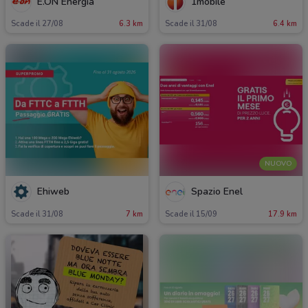
E.ON Energia
1mobile
Scade il 27/08
6.3 km
Scade il 31/08
6.4 km
NUOVO
Ehiweb
Spazio Enel
Scade il 31/08
7 km
Scade il 15/09
17.9 km