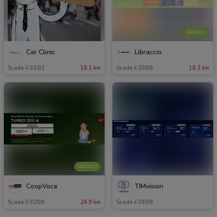
NUOVO
Car Clinic
Libraccio
Scade il 03/02
18.1 km
Scade il 30/08
18.3 km
NUOVO
CoopVoce
TIMvision
Scade il 02/09
24.9 km
Scade il 09/09