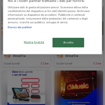
Noi e i nostri partner trattiamo i dati per fornire:
Utilizzare dati di geolocalizzazione precisi. Scansione attiva delle
caratteristiche del dispositivo ai fini dell’identificazione. Archiviare
informazioni su dispositivo e/o accedervi. Pubblicità e contenuti
personalizzati, misurazione delle prestazioni dei contenuti e degli
annunci, ricerche sul pubblico, sviluppo di servizi.
Elenco dei partner
Mostra finalità
Accetto
-3 GIORNI
-3 GIORNI
WindTre
WindTre
Scade lunedì
3.2 km
Scade lunedì
3.2 km