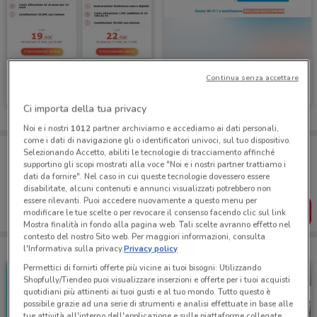
Linkem
Eolo
Continua senza accettare
Scade il 31/08
1.5 km
Scade il 31/08
1.5 km
Ci importa della tua privacy
Noi e i nostri
1012
partner archiviamo e accediamo ai dati personali,
come i dati di navigazione gli o identificatori univoci, sul tuo dispositivo.
Porta DoveConviene sempre con te!
Selezionando Accetto, abiliti le tecnologie di tracciamento affinché
Puoi trovare le migliori offerte dei negozi vicino a te,
supportino gli scopi mostrati alla voce "Noi e i nostri partner trattiamo i
salvarle e creare la tua lista del risparmio, comodamente
dati da fornire". Nel caso in cui queste tecnologie dovessero essere
dal tuo cellulare.
disabilitate, alcuni contenuti e annunci visualizzati potrebbero non
essere rilevanti. Puoi accedere nuovamente a questo menu per
SCARICA L’APP
modificare le tue scelte o per revocare il consenso facendo clic sul link
Mostra finalità in fondo alla pagina web. Tali scelte avranno effetto nel
contesto del nostro Sito web. Per maggiori informazioni, consulta
l'Informativa sulla privacy.
Privacy policy
Permettici di fornirti offerte più vicine ai tuoi bisogni: Utilizzando
Shopfully/Tiendeo puoi visualizzare inserzioni e offerte per i tuoi acquisti
quotidiani più attinenti ai tuoi gusti e al tuo mondo. Tutto questo è
possibile grazie ad una serie di strumenti e analisi effettuate in base alle
tue attività all'interno dell'applicazione e sulle piattaforme collegate,