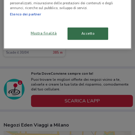
personalizzati, misurazione delle prestazioni dei contenuti e degli
annunci, ricerche sul pubblico, sviluppo di servizi.
Elenco dei partner
Mostra finalità
Accetto
Eden Viaggi
Scade il 30/04
385 m
Porta DoveConviene sempre con te!
Puoi trovare le migliori offerte dei negozi vicino a te,
salvarle e creare la tua lista del risparmio, comodamente
dal tuo cellulare.
SCARICA L’APP
Negozi Eden Viaggi a Milano