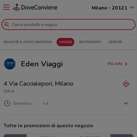
Milano - 20121
BANCHE E ASSICURAZIONI
VIAGGI
RISTORANTI
SERVIZI
Eden Viaggi
Più info
4 Via Caccialepori, Milano
525 m
Lunedì
Martedì
Mercoledì
Giovedì
Venerdì
Sabato
n.d.
n.d.
n.d.
n.d.
n.d.
n.d.
Domenica
n.d.
Tutte le promozioni di questo negozio