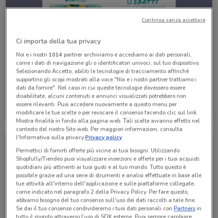
Continua senza accettare
Ci importa della tua privacy
Noi e i nostri
1014
partner archiviamo e accediamo ai dati personali,
come i dati di navigazione gli o identificatori univoci, sul tuo dispositivo.
Selezionando Accetto, abiliti le tecnologie di tracciamento affinché
supportino gli scopi mostrati alla voce "Noi e i nostri partner trattiamo i
dati da fornire". Nel caso in cui queste tecnologie dovessero essere
disabilitate, alcuni contenuti e annunci visualizzati potrebbero non
Eden Viaggi
essere rilevanti. Puoi accedere nuovamente a questo menu per
Scade il 30/04
385 m
modificare le tue scelte o per revocare il consenso facendo clic sul link
Mostra finalità in fondo alla pagina web. Tali scelte avranno effetto nel
contesto del nostro Sito web. Per maggiori informazioni, consulta
l'Informativa sulla privacy.
Privacy policy
Permettici di fornirti offerte più vicine ai tuoi bisogni: Utilizzando
Shopfully/Tiendeo puoi visualizzare inserzioni e offerte per i tuoi acquisti
quotidiani più attinenti ai tuoi gusti e al tuo mondo. Tutto questo è
possibile grazie ad una serie di strumenti e analisi effettuate in base alle
tue attività all'interno dell'applicazione e sulle piattaforme collegate,
come indicato nel paragrafo 2 della Privacy Policy. Per fare questo,
abbiamo bisogno del tuo consenso sull'uso dei dati raccolti a tale fine.
Se dai il tuo consenso condivideremo i tuoi dati personali con
Partners
in
tutto il mondo attraverso l’uso di SDK esterne. Puoi sempre cambiare