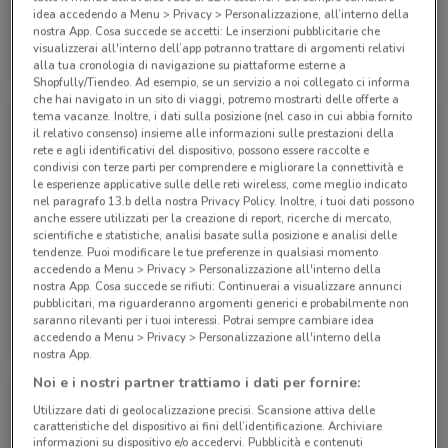
idea accedendo a Menu > Privacy > Personalizzazione, all’interno della
nostra App. Cosa succede se accetti: Le inserzioni pubblicitarie che
Eden Viaggi
Eden Viaggi
visualizzerai all'interno dell’app potranno trattare di argomenti relativi
alla tua cronologia di navigazione su piattaforme esterne a
Scade il 30/04
385 m
Scade il 30/04
385 m
Shopfully/Tiendeo. Ad esempio, se un servizio a noi collegato ci informa
che hai navigato in un sito di viaggi, potremo mostrarti delle offerte a
tema vacanze. Inoltre, i dati sulla posizione (nel caso in cui abbia fornito
il relativo consenso) insieme alle informazioni sulle prestazioni della
rete e agli identificativi del dispositivo, possono essere raccolte e
condivisi con terze parti per comprendere e migliorare la connettività e
le esperienze applicative sulle delle reti wireless, come meglio indicato
nel paragrafo 13.b della nostra Privacy Policy. Inoltre, i tuoi dati possono
anche essere utilizzati per la creazione di report, ricerche di mercato,
scientifiche e statistiche, analisi basate sulla posizione e analisi delle
tendenze. Puoi modificare le tue preferenze in qualsiasi momento
accedendo a Menu > Privacy > Personalizzazione all'interno della
nostra App. Cosa succede se rifiuti: Continuerai a visualizzare annunci
pubblicitari, ma riguarderanno argomenti generici e probabilmente non
Eden Viaggi
Eden Viaggi
saranno rilevanti per i tuoi interessi. Potrai sempre cambiare idea
accedendo a Menu > Privacy > Personalizzazione all'interno della
Scade il 30/04
385 m
Scade il 31/10
385 m
nostra App.
Noi e i nostri partner trattiamo i dati per fornire:
Utilizzare dati di geolocalizzazione precisi. Scansione attiva delle
caratteristiche del dispositivo ai fini dell’identificazione. Archiviare
informazioni su dispositivo e/o accedervi. Pubblicità e contenuti