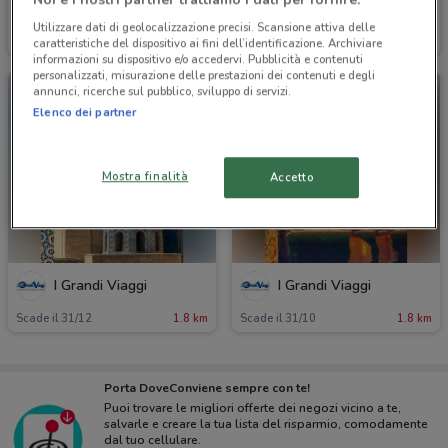
Noi e i nostri partner trattiamo i dati per fornire:
I Grandi Viaggi
I Grandi Viaggi
Utilizzare dati di geolocalizzazione precisi. Scansione attiva delle
Scade il 31/08
1.8 km
Scade il 31/12
1.8 km
caratteristiche del dispositivo ai fini dell’identificazione. Archiviare
informazioni su dispositivo e/o accedervi. Pubblicità e contenuti
personalizzati, misurazione delle prestazioni dei contenuti e degli
annunci, ricerche sul pubblico, sviluppo di servizi.
Elenco dei partner
Mostra finalità
Accetto
I Grandi Viaggi
I Grandi Viaggi
Scade il 31/12
1.8 km
Scade il 31/10
1.8 km
Porta DoveConviene sempre con te!
Puoi trovare le migliori offerte dei negozi vicino a te,
salvarle e creare la tua lista del risparmio, comodamente
dal tuo cellulare.