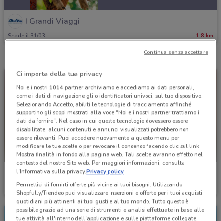
I Grandi Viaggi
Scade il 31/03
1.8 km
Continua senza accettare
Ci importa della tua privacy
Noi e i nostri
1014
partner archiviamo e accediamo ai dati personali,
come i dati di navigazione gli o identificatori univoci, sul tuo dispositivo.
Selezionando Accetto, abiliti le tecnologie di tracciamento affinché
supportino gli scopi mostrati alla voce "Noi e i nostri partner trattiamo i
dati da fornire". Nel caso in cui queste tecnologie dovessero essere
disabilitate, alcuni contenuti e annunci visualizzati potrebbero non
essere rilevanti. Puoi accedere nuovamente a questo menu per
modificare le tue scelte o per revocare il consenso facendo clic sul link
Mostra finalità in fondo alla pagina web. Tali scelte avranno effetto nel
contesto del nostro Sito web. Per maggiori informazioni, consulta
l'Informativa sulla privacy.
Privacy policy
I Grandi Viaggi
I Grandi Viaggi
Permettici di fornirti offerte più vicine ai tuoi bisogni: Utilizzando
Scade il 31/03
1.8 km
Scade il 31/10
1.8 km
Shopfully/Tiendeo puoi visualizzare inserzioni e offerte per i tuoi acquisti
quotidiani più attinenti ai tuoi gusti e al tuo mondo. Tutto questo è
possibile grazie ad una serie di strumenti e analisi effettuate in base alle
tue attività all'interno dell'applicazione e sulle piattaforme collegate,