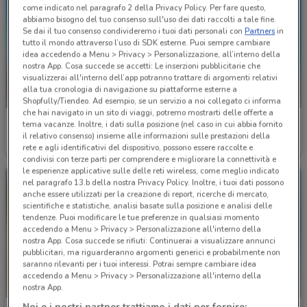
come indicato nel paragrafo 2 della Privacy Policy. Per fare questo,
abbiamo bisogno del tuo consenso sull'uso dei dati raccolti a tale fine.
Se dai il tuo consenso condivideremo i tuoi dati personali con
Partners
in
tutto il mondo attraverso l’uso di SDK esterne. Puoi sempre cambiare
idea accedendo a Menu > Privacy > Personalizzazione, all’interno della
nostra App. Cosa succede se accetti: Le inserzioni pubblicitarie che
visualizzerai all'interno dell’app potranno trattare di argomenti relativi
alla tua cronologia di navigazione su piattaforme esterne a
Shopfully/Tiendeo. Ad esempio, se un servizio a noi collegato ci informa
che hai navigato in un sito di viaggi, potremo mostrarti delle offerte a
I Grandi Viaggi
I Grandi Viaggi
tema vacanze. Inoltre, i dati sulla posizione (nel caso in cui abbia fornito
il relativo consenso) insieme alle informazioni sulle prestazioni della
Scade il 31/12
1.8 km
Scade il 31/08
1.8 km
rete e agli identificativi del dispositivo, possono essere raccolte e
condivisi con terze parti per comprendere e migliorare la connettività e
le esperienze applicative sulle delle reti wireless, come meglio indicato
nel paragrafo 13.b della nostra Privacy Policy. Inoltre, i tuoi dati possono
anche essere utilizzati per la creazione di report, ricerche di mercato,
scientifiche e statistiche, analisi basate sulla posizione e analisi delle
tendenze. Puoi modificare le tue preferenze in qualsiasi momento
accedendo a Menu > Privacy > Personalizzazione all'interno della
nostra App. Cosa succede se rifiuti: Continuerai a visualizzare annunci
pubblicitari, ma riguarderanno argomenti generici e probabilmente non
saranno rilevanti per i tuoi interessi. Potrai sempre cambiare idea
accedendo a Menu > Privacy > Personalizzazione all'interno della
nostra App.