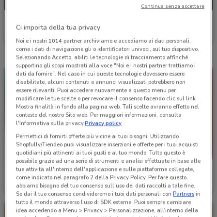
Continua senza accettare
Agenzia VeraStore
Ci importa della tua privacy
Scade il 30/11
384 m
Noi e i nostri
1014
partner archiviamo e accediamo ai dati personali,
come i dati di navigazione gli o identificatori univoci, sul tuo dispositivo.
Selezionando Accetto, abiliti le tecnologie di tracciamento affinché
supportino gli scopi mostrati alla voce "Noi e i nostri partner trattiamo i
dati da fornire". Nel caso in cui queste tecnologie dovessero essere
disabilitate, alcuni contenuti e annunci visualizzati potrebbero non
essere rilevanti. Puoi accedere nuovamente a questo menu per
modificare le tue scelte o per revocare il consenso facendo clic sul link
Mostra finalità in fondo alla pagina web. Tali scelte avranno effetto nel
contesto del nostro Sito web. Per maggiori informazioni, consulta
l'Informativa sulla privacy.
Privacy policy
Permettici di fornirti offerte più vicine ai tuoi bisogni: Utilizzando
Shopfully/Tiendeo puoi visualizzare inserzioni e offerte per i tuoi acquisti
quotidiani più attinenti ai tuoi gusti e al tuo mondo. Tutto questo è
possibile grazie ad una serie di strumenti e analisi effettuate in base alle
tue attività all'interno dell'applicazione e sulle piattaforme collegate,
Agenzia VeraStore
Agenzia VeraStore
come indicato nel paragrafo 2 della Privacy Policy. Per fare questo,
abbiamo bisogno del tuo consenso sull'uso dei dati raccolti a tale fine.
Scade il 15/12
384 m
Scade il 15/12
384 m
Se dai il tuo consenso condivideremo i tuoi dati personali con
Partners
in
tutto il mondo attraverso l’uso di SDK esterne. Puoi sempre cambiare
idea accedendo a Menu > Privacy > Personalizzazione, all’interno della