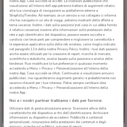
nostra App. Cosa succede se accetti: Le inserzioni pubblicitarie che
visualizzerai all'interno dell’app potranno trattare di argomenti relativi
alla tua cronologia di navigazione su piattaforme esterne a
Shopfully/Tiendeo. Ad esempio, se un servizio a noi collegato ci informa
che hai navigato in un sito di viaggi, potremo mostrarti delle offerte a
tema vacanze. Inoltre, i dati sulla posizione (nel caso in cui abbia fornito
il relativo consenso) insieme alle informazioni sulle prestazioni della
rete e agli identificativi del dispositivo, possono essere raccolte e
condivisi con terze parti per comprendere e migliorare la connettività e
le esperienze applicative sulle delle reti wireless, come meglio indicato
nel paragrafo 13.b della nostra Privacy Policy. Inoltre, i tuoi dati possono
Agenzia VeraStore
Agenzia VeraStore
anche essere utilizzati per la creazione di report, ricerche di mercato,
scientifiche e statistiche, analisi basate sulla posizione e analisi delle
Scade il 15/12
384 m
Scade il 15/12
384 m
tendenze. Puoi modificare le tue preferenze in qualsiasi momento
accedendo a Menu > Privacy > Personalizzazione all'interno della
nostra App. Cosa succede se rifiuti: Continuerai a visualizzare annunci
pubblicitari, ma riguarderanno argomenti generici e probabilmente non
saranno rilevanti per i tuoi interessi. Potrai sempre cambiare idea
accedendo a Menu > Privacy > Personalizzazione all'interno della
nostra App.
Noi e i nostri partner trattiamo i dati per fornire:
Utilizzare dati di geolocalizzazione precisi. Scansione attiva delle
caratteristiche del dispositivo ai fini dell’identificazione. Archiviare
informazioni su dispositivo e/o accedervi. Pubblicità e contenuti
personalizzati, misurazione delle prestazioni dei contenuti e degli
annunci, ricerche sul pubblico, sviluppo di servizi.