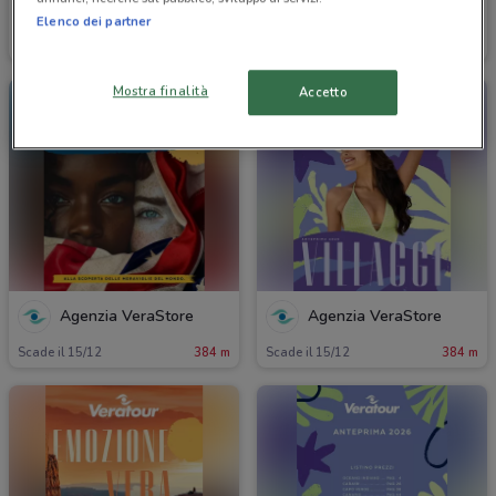
Agenzia VeraStore
Agenzia VeraStore
Elenco dei partner
Scade il 15/12
384 m
Scade il 15/12
384 m
Mostra finalità
Accetto
Agenzia VeraStore
Agenzia VeraStore
Scade il 15/12
384 m
Scade il 15/12
384 m