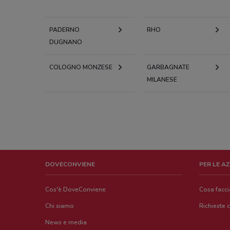
PADERNO
RHO
DUGNANO
COLOGNO MONZESE
GARBAGNATE
MILANESE
DOVECONVIENE
PER LE A
Cos'è DoveConviene
Cosa facc
Chi siamo
Richieste 
News e media