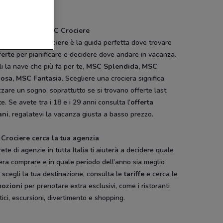
nazioni.
a il catalogo MSC Crociere
atalogo MSC Crociere
è la guida perfetta dove trovare
ferte
per pianificare e decidere dove andare in vacanza.
r
Alpitour
Alpitour
GNV
i la nave che più fa per te,
MSC Splendida, MSC
iosa, MSC Fantasia
. Scegliere una crociera significa
zzare un sogno, soprattutto se si trovano offerte last
e. Se avete tra i 18 e i 29 anni consulta l’
offerta
ani
, regalatevi la vacanza giusta a basso prezzo.
Crociere cerca la tua agenzia
ete di agenzie in tutta Italia ti aiuterà a decidere quale
era comprare e in quale periodo dell’anno sia meglio
, scegli la tua destinazione, consulta le
tariffe
e cerca le
ozioni
per prenotare extra esclusivi, come i ristoranti
ici, escursioni, divertimento e shopping.
Cam
Falconeri
Illy