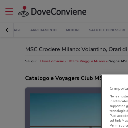
BRICOLAGE
ARREDAMENTO
MOTORI
SALUTE E BENESSERE
MSC Crociere Milano: Volantino, Orari di 
Sei qui:
DoveConviene
Offerte Viaggi a Milano
Negozi MSC 
Catalogo e Voyagers Club MSC Crocier
Ci importa
Noi e i nostr
identificato
supportino g
tecnologie d
Puoi accede
sul link Mos
Per maggiori