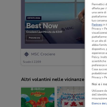
Permettici d
offerte per 
una serie di
piattaforme 
tuo consenso
Partners
in 
Privacy > Pe
visualizzera
piattaforme 
in un sito d
abbia fornit
dispositivo,
esperienze a
MSC Crociere
Policy. Inolt
scientifiche
Scade il 22/09
preferenze 
Cosa succede
probabilmen
Privacy > Pe
Altri volantini nelle vicinanze
Noi e i no
Utilizzare da
dell’identif
misurazione 
Elenco dei 