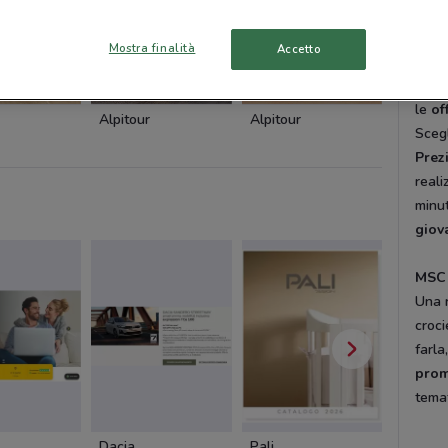
desti
Mostra finalità
Accetto
Cerc
Il c
le
of
Alpitour
Alpitour
Alpitou
Scegl
Prez
reali
minut
giov
MSC 
Una r
croci
farla
prom
temat
Dacia
Pali
Cam