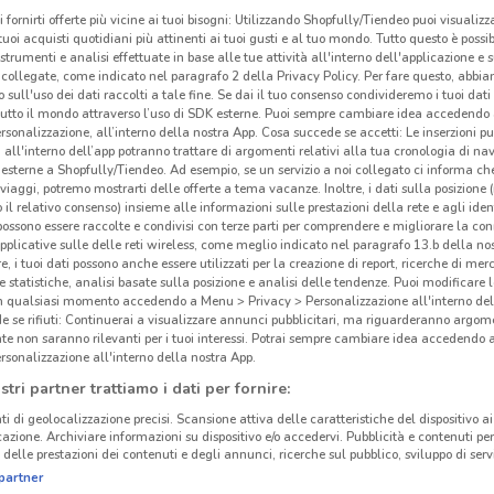
i fornirti offerte più vicine ai tuoi bisogni: Utilizzando Shopfully/Tiendeo puoi visualizz
i tuoi acquisti quotidiani più attinenti ai tuoi gusti e al tuo mondo. Tutto questo è possi
 strumenti e analisi effettuate in base alle tue attività all'interno dell'applicazione e 
collegate, come indicato nel paragrafo 2 della Privacy Policy. Per fare questo, abbi
 sull'uso dei dati raccolti a tale fine. Se dai il tuo consenso condivideremo i tuoi dati
tutto il mondo attraverso l’uso di SDK esterne. Puoi sempre cambiare idea accedend
rsonalizzazione, all’interno della nostra App. Cosa succede se accetti: Le inserzioni pu
i all'interno dell’app potranno trattare di argomenti relativi alla tua cronologia di na
esterne a Shopfully/Tiendeo. Ad esempio, se un servizio a noi collegato ci informa ch
i viaggi, potremo mostrarti delle offerte a tema vacanze. Inoltre, i dati sulla posizione 
o il relativo consenso) insieme alle informazioni sulle prestazioni della rete e agli ident
 possono essere raccolte e condivisi con terze parti per comprendere e migliorare la conn
pplicative sulle delle reti wireless, come meglio indicato nel paragrafo 13.b della no
re, i tuoi dati possono anche essere utilizzati per la creazione di report, ricerche di mer
 e statistiche, analisi basate sulla posizione e analisi delle tendenze. Puoi modificare l
4.2 km
in qualsiasi momento accedendo a Menu > Privacy > Personalizzazione all'interno del
 se rifiuti: Continuerai a visualizzare annunci pubblicitari, ma riguarderanno argome
te non saranno rilevanti per i tuoi interessi. Potrai sempre cambiare idea accedendo
MSC
rsonalizzazione all'interno della nostra App.
Voy
stri partner trattiamo i dati per fornire:
ti di geolocalizzazione precisi. Scansione attiva delle caratteristiche del dispositivo ai 
MSC 
icazione. Archiviare informazioni su dispositivo e/o accedervi. Pubblicità e contenuti per
delle prestazioni dei contenuti e degli annunci, ricerche sul pubblico, sviluppo di servi
croci
partner
Baha