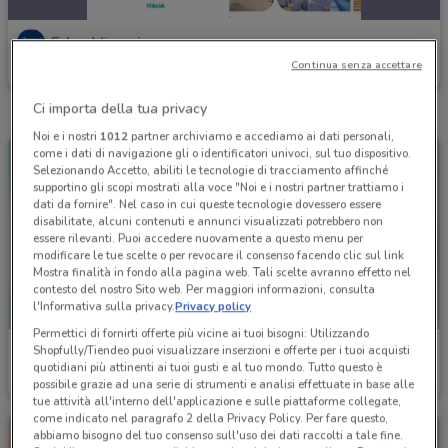
Eden Viaggi
Continua senza accettare
Scade il 30/04
385 m
Ci importa della tua privacy
Noi e i nostri
1012
partner archiviamo e accediamo ai dati personali,
come i dati di navigazione gli o identificatori univoci, sul tuo dispositivo.
Selezionando Accetto, abiliti le tecnologie di tracciamento affinché
supportino gli scopi mostrati alla voce "Noi e i nostri partner trattiamo i
dati da fornire". Nel caso in cui queste tecnologie dovessero essere
disabilitate, alcuni contenuti e annunci visualizzati potrebbero non
essere rilevanti. Puoi accedere nuovamente a questo menu per
modificare le tue scelte o per revocare il consenso facendo clic sul link
Mostra finalità in fondo alla pagina web. Tali scelte avranno effetto nel
contesto del nostro Sito web. Per maggiori informazioni, consulta
l'Informativa sulla privacy.
Privacy policy
Permettici di fornirti offerte più vicine ai tuoi bisogni: Utilizzando
Eden Viaggi
Eden Viaggi
Shopfully/Tiendeo puoi visualizzare inserzioni e offerte per i tuoi acquisti
quotidiani più attinenti ai tuoi gusti e al tuo mondo. Tutto questo è
possibile grazie ad una serie di strumenti e analisi effettuate in base alle
Scade il 30/04
385 m
Scade il 30/04
385 m
tue attività all'interno dell'applicazione e sulle piattaforme collegate,
come indicato nel paragrafo 2 della Privacy Policy. Per fare questo,
abbiamo bisogno del tuo consenso sull'uso dei dati raccolti a tale fine.