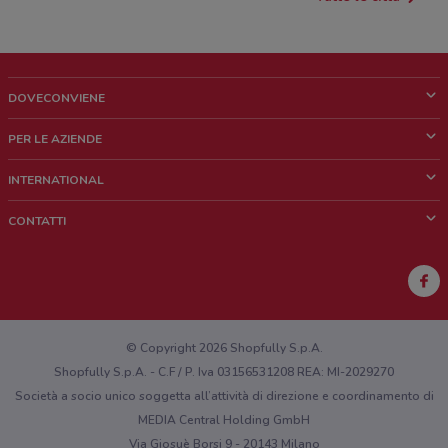
DOVECONVIENE
Cos'è DoveConviene
PER LE AZIENDE
Chi siamo
Cosa facciamo
INTERNATIONAL
News e media
Richieste commerciali e marketing
Brazil
CONTATTI
Lavora con noi
Mexico
Segnalazione punto vendita
France
Segnalazione Volantino
Australia
Hai un malfunzionamento sul web o sull'app?
New Zealand
© Copyright 2026 Shopfully S.p.A.
Shopfully S.p.A. - C.F / P. Iva 03156531208 REA: MI-2029270
Società a socio unico soggetta all’attività di direzione e coordinamento di
MEDIA Central Holding GmbH
Via Giosuè Borsi 9 - 20143 Milano