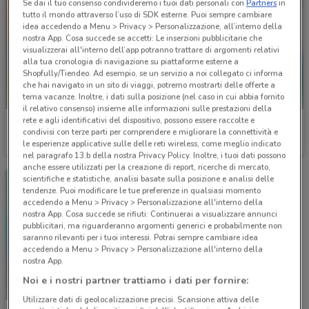
Se dai il tuo consenso condivideremo i tuoi dati personali con
Partners
in
tutto il mondo attraverso l’uso di SDK esterne. Puoi sempre cambiare
idea accedendo a Menu > Privacy > Personalizzazione, all’interno della
nostra App. Cosa succede se accetti: Le inserzioni pubblicitarie che
visualizzerai all'interno dell’app potranno trattare di argomenti relativi
alla tua cronologia di navigazione su piattaforme esterne a
Shopfully/Tiendeo. Ad esempio, se un servizio a noi collegato ci informa
che hai navigato in un sito di viaggi, potremo mostrarti delle offerte a
tema vacanze. Inoltre, i dati sulla posizione (nel caso in cui abbia fornito
il relativo consenso) insieme alle informazioni sulle prestazioni della
rete e agli identificativi del dispositivo, possono essere raccolte e
Eden Viaggi
Eden Viaggi
condivisi con terze parti per comprendere e migliorare la connettività e
le esperienze applicative sulle delle reti wireless, come meglio indicato
Scade il 30/04
385 m
Scade il 31/10
385 m
nel paragrafo 13.b della nostra Privacy Policy. Inoltre, i tuoi dati possono
anche essere utilizzati per la creazione di report, ricerche di mercato,
scientifiche e statistiche, analisi basate sulla posizione e analisi delle
tendenze. Puoi modificare le tue preferenze in qualsiasi momento
accedendo a Menu > Privacy > Personalizzazione all'interno della
nostra App. Cosa succede se rifiuti: Continuerai a visualizzare annunci
pubblicitari, ma riguarderanno argomenti generici e probabilmente non
saranno rilevanti per i tuoi interessi. Potrai sempre cambiare idea
accedendo a Menu > Privacy > Personalizzazione all'interno della
nostra App.
Noi e i nostri partner trattiamo i dati per fornire:
Utilizzare dati di geolocalizzazione precisi. Scansione attiva delle