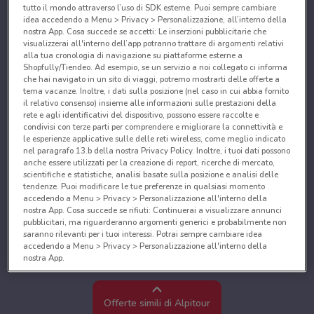
tutto il mondo attraverso l’uso di SDK esterne. Puoi sempre cambiare
idea accedendo a Menu > Privacy > Personalizzazione, all’interno della
nostra App. Cosa succede se accetti: Le inserzioni pubblicitarie che
visualizzerai all'interno dell’app potranno trattare di argomenti relativi
alla tua cronologia di navigazione su piattaforme esterne a
Shopfully/Tiendeo. Ad esempio, se un servizio a noi collegato ci informa
che hai navigato in un sito di viaggi, potremo mostrarti delle offerte a
tema vacanze. Inoltre, i dati sulla posizione (nel caso in cui abbia fornito
il relativo consenso) insieme alle informazioni sulle prestazioni della
rete e agli identificativi del dispositivo, possono essere raccolte e
condivisi con terze parti per comprendere e migliorare la connettività e
le esperienze applicative sulle delle reti wireless, come meglio indicato
nel paragrafo 13.b della nostra Privacy Policy. Inoltre, i tuoi dati possono
anche essere utilizzati per la creazione di report, ricerche di mercato,
scientifiche e statistiche, analisi basate sulla posizione e analisi delle
tendenze. Puoi modificare le tue preferenze in qualsiasi momento
accedendo a Menu > Privacy > Personalizzazione all'interno della
nostra App. Cosa succede se rifiuti: Continuerai a visualizzare annunci
pubblicitari, ma riguarderanno argomenti generici e probabilmente non
saranno rilevanti per i tuoi interessi. Potrai sempre cambiare idea
accedendo a Menu > Privacy > Personalizzazione all'interno della
nostra App.
Noi e i nostri partner trattiamo i dati per fornire:
Utilizzare dati di geolocalizzazione precisi. Scansione attiva delle
Offerte simili di Alpitour
caratteristiche del dispositivo ai fini dell’identificazione. Archiviare