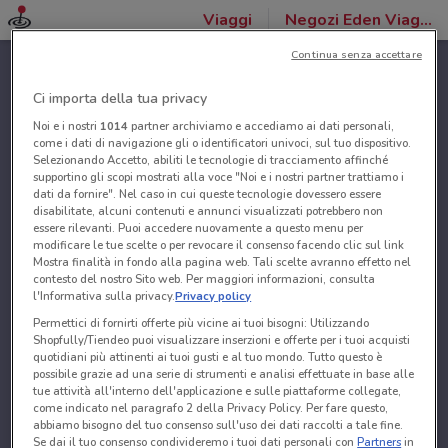
Viaggi
Negozi Eden Viaggi
Continua senza accettare
Ci importa della tua privacy
Noi e i nostri
1014
partner archiviamo e accediamo ai dati personali,
come i dati di navigazione gli o identificatori univoci, sul tuo dispositivo.
Selezionando Accetto, abiliti le tecnologie di tracciamento affinché
supportino gli scopi mostrati alla voce "Noi e i nostri partner trattiamo i
dati da fornire". Nel caso in cui queste tecnologie dovessero essere
disabilitate, alcuni contenuti e annunci visualizzati potrebbero non
essere rilevanti. Puoi accedere nuovamente a questo menu per
modificare le tue scelte o per revocare il consenso facendo clic sul link
Mostra finalità in fondo alla pagina web. Tali scelte avranno effetto nel
contesto del nostro Sito web. Per maggiori informazioni, consulta
l'Informativa sulla privacy.
Privacy policy
Permettici di fornirti offerte più vicine ai tuoi bisogni: Utilizzando
Shopfully/Tiendeo puoi visualizzare inserzioni e offerte per i tuoi acquisti
quotidiani più attinenti ai tuoi gusti e al tuo mondo. Tutto questo è
possibile grazie ad una serie di strumenti e analisi effettuate in base alle
tue attività all'interno dell'applicazione e sulle piattaforme collegate,
come indicato nel paragrafo 2 della Privacy Policy. Per fare questo,
abbiamo bisogno del tuo consenso sull'uso dei dati raccolti a tale fine.
Se dai il tuo consenso condivideremo i tuoi dati personali con
Partners
in