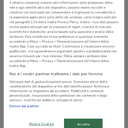
il relativo consenso) insieme alle informazioni sulle prestazioni della
rete e agli identificativi del dispositivo, possono essere raccolte e
Negozi dm a Bologna
condivisi con terze parti per comprendere e migliorare la connettività e
le esperienze applicative sulle delle reti wireless, come meglio indicato
nel paragrafo 13.b della nostra Privacy Policy. Inoltre, i tuoi dati possono
anche essere utilizzati per la creazione di report, ricerche di mercato,
scientifiche e statistiche, analisi basate sulla posizione e analisi delle
tendenze. Puoi modificare le tue preferenze in qualsiasi momento
accedendo a Menu > Privacy > Personalizzazione all'interno della
nostra App. Cosa succede se rifiuti: Continuerai a visualizzare annunci
© MapTiler
© OpenStreetMap contributors
pubblicitari, ma riguarderanno argomenti generici e probabilmente non
saranno rilevanti per i tuoi interessi. Potrai sempre cambiare idea
accedendo a Menu > Privacy > Personalizzazione all'interno della
Via Oberdan, 24 Bologna
nostra App.
516 m
CHIUSO
Noi e i nostri partner trattiamo i dati per fornire:
Utilizzare dati di geolocalizzazione precisi. Scansione attiva delle
Via Della Liberzione 15 Bologna
caratteristiche del dispositivo ai fini dell’identificazione. Archiviare
informazioni su dispositivo e/o accedervi. Pubblicità e contenuti
1.4 km
CHIUSO
personalizzati, misurazione delle prestazioni dei contenuti e degli
annunci, ricerche sul pubblico, sviluppo di servizi.
Piazza Giovanni da Verrazzano, 6 Bologna
Elenco dei partner
2.4 km
CHIUSO
Mostra finalità
Accetto
Via Sardegna 11-13 Bologna