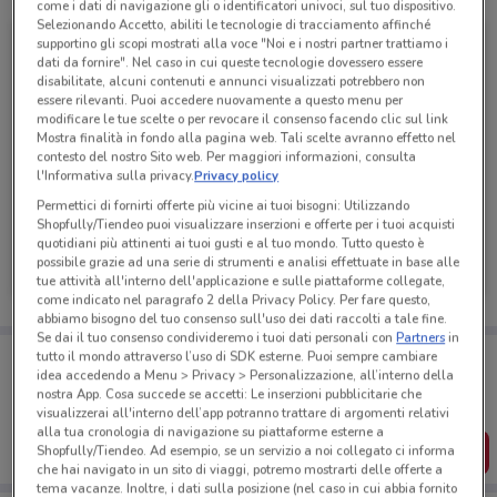
come i dati di navigazione gli o identificatori univoci, sul tuo dispositivo.
Selezionando Accetto, abiliti le tecnologie di tracciamento affinché
supportino gli scopi mostrati alla voce "Noi e i nostri partner trattiamo i
dati da fornire". Nel caso in cui queste tecnologie dovessero essere
disabilitate, alcuni contenuti e annunci visualizzati potrebbero non
essere rilevanti. Puoi accedere nuovamente a questo menu per
modificare le tue scelte o per revocare il consenso facendo clic sul link
Mostra finalità in fondo alla pagina web. Tali scelte avranno effetto nel
contesto del nostro Sito web. Per maggiori informazioni, consulta
l'Informativa sulla privacy.
Privacy policy
Permettici di fornirti offerte più vicine ai tuoi bisogni: Utilizzando
Shopfully/Tiendeo puoi visualizzare inserzioni e offerte per i tuoi acquisti
quotidiani più attinenti ai tuoi gusti e al tuo mondo. Tutto questo è
dm
possibile grazie ad una serie di strumenti e analisi effettuate in base alle
tue attività all'interno dell'applicazione e sulle piattaforme collegate,
Scade il 02/09
101 m
come indicato nel paragrafo 2 della Privacy Policy. Per fare questo,
abbiamo bisogno del tuo consenso sull'uso dei dati raccolti a tale fine.
Se dai il tuo consenso condivideremo i tuoi dati personali con
Partners
in
Porta DoveConviene sempre con te!
tutto il mondo attraverso l’uso di SDK esterne. Puoi sempre cambiare
Puoi trovare le migliori offerte dei negozi vicino a te,
idea accedendo a Menu > Privacy > Personalizzazione, all’interno della
salvarle e creare la tua lista del risparmio, comodamente
nostra App. Cosa succede se accetti: Le inserzioni pubblicitarie che
dal tuo cellulare.
visualizzerai all'interno dell’app potranno trattare di argomenti relativi
alla tua cronologia di navigazione su piattaforme esterne a
SCARICA L’APP
Shopfully/Tiendeo. Ad esempio, se un servizio a noi collegato ci informa
che hai navigato in un sito di viaggi, potremo mostrarti delle offerte a
tema vacanze. Inoltre, i dati sulla posizione (nel caso in cui abbia fornito