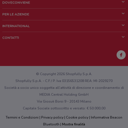
DOVECONVIENE
Cos'è DoveConviene
PER LE AZIENDE
Chi siamo
Cosa facciamo
INTERNATIONAL
News e media
Richieste commerciali e marketing
Brazil
CONTATTI
Lavora con noi
Mexico
Segnalazione punto vendita
France
Segnalazione Volantino
Australia
Hai un malfunzionamento sul web o sull'app?
New Zealand
© Copyright 2026 Shopfully S.p.A.
Shopfully S.p.A. - C.F / P. Iva 03156531208 REA: MI-2029270
Società a socio unico soggetta all’attività di direzione e coordinamento di
MEDIA Central Holding GmbH
Via Giosuè Borsi 9 - 20143 Milano
Capitale Sociale sottoscritto e versato: € 50.000,00
Termini e Condizioni
Privacy policy
Cookie policy
Informativa Beacon
Bluetooth
Mostra finalità