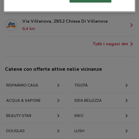
4.3 km
CHIUSO
Via Villanova, 29/12 Chiesa Di Villanova
6.4 km
Tutti i negozi dm
Catene con offerte attive nelle vicinanze
RISPARMIO CASA
TIGOTÀ
ACQUA & SAPONE
IDEA BELLEZZA
BEAUTY STAR
KIKO
DOUGLAS
LUSH