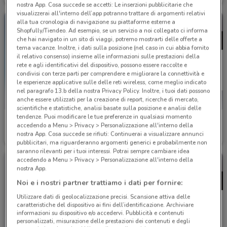
nostra App. Cosa succede se accetti: Le inserzioni pubblicitarie che
visualizzerai all'interno dell’app potranno trattare di argomenti relativi
alla tua cronologia di navigazione su piattaforme esterne a
Shopfully/Tiendeo. Ad esempio, se un servizio a noi collegato ci informa
che hai navigato in un sito di viaggi, potremo mostrarti delle offerte a
tema vacanze. Inoltre, i dati sulla posizione (nel caso in cui abbia fornito
il relativo consenso) insieme alle informazioni sulle prestazioni della
rete e agli identificativi del dispositivo, possono essere raccolte e
condivisi con terze parti per comprendere e migliorare la connettività e
le esperienze applicative sulle delle reti wireless, come meglio indicato
nel paragrafo 13.b della nostra Privacy Policy. Inoltre, i tuoi dati possono
anche essere utilizzati per la creazione di report, ricerche di mercato,
scientifiche e statistiche, analisi basate sulla posizione e analisi delle
tendenze. Puoi modificare le tue preferenze in qualsiasi momento
Ethos
Ethos
accedendo a Menu > Privacy > Personalizzazione all'interno della
nostra App. Cosa succede se rifiuti: Continuerai a visualizzare annunci
Scade il 30/10
398 m
Scade il 30/10
398 m
pubblicitari, ma riguarderanno argomenti generici e probabilmente non
saranno rilevanti per i tuoi interessi. Potrai sempre cambiare idea
accedendo a Menu > Privacy > Personalizzazione all'interno della
nostra App.
Noi e i nostri partner trattiamo i dati per fornire:
Utilizzare dati di geolocalizzazione precisi. Scansione attiva delle
caratteristiche del dispositivo ai fini dell’identificazione. Archiviare
informazioni su dispositivo e/o accedervi. Pubblicità e contenuti
personalizzati, misurazione delle prestazioni dei contenuti e degli