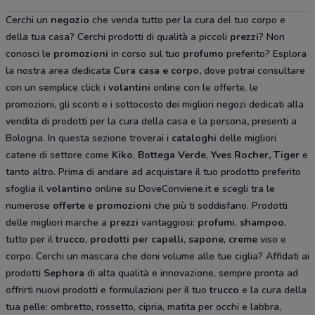
Cerchi un
negozio
che venda tutto per la cura del tuo corpo e
della tua casa? Cerchi prodotti di qualità a piccoli
prezzi
? Non
conosci le
promozioni
in corso sul tuo
profumo
preferito? Esplora
la nostra area dedicata
Cura casa e corpo
,
dove potrai consultare
con un semplice click i
volantini
online con le offerte, le
promozioni, gli sconti e i sottocosto dei migliori negozi dedicati alla
vendita di prodotti per la cura della casa e la persona
,
presenti a
Bologna. In questa sezione troverai i
cataloghi
delle migliori
catene di settore come
Kiko
,
Bottega Verde
,
Yves Rocher,
Tiger
e
tanto altro. Prima di andare ad acquistare il tuo prodotto preferito
sfoglia il
volantino
online su DoveConviene.it e scegli tra le
numerose
offerte
e
promozioni
che più ti soddisfano. Prodotti
delle migliori marche a
prezzi
vantaggiosi:
profumi
,
shampoo
,
tutto per il
trucco
,
prodotti per capelli
,
sapone
,
creme
viso e
corpo. Cerchi un mascara che doni volume alle tue ciglia? Affidati ai
prodotti
Sephora
di alta qualità e innovazione, sempre pronta ad
offrirti nuovi prodotti e formulazioni per il tuo
trucco
e la cura della
tua pelle: ombretto, rossetto, cipria, matita per occhi e labbra,