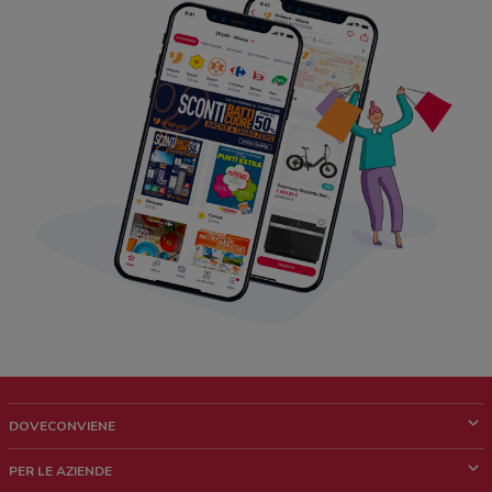
DOVECONVIENE
Cos'è DoveConviene
PER LE AZIENDE