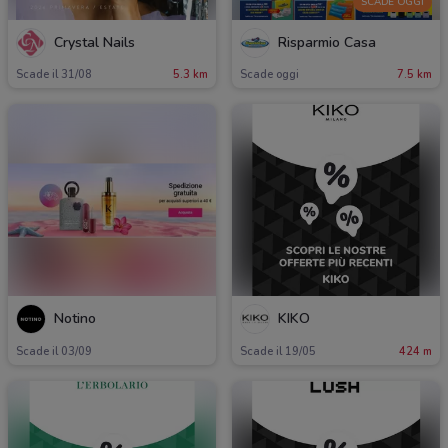
SCADE OGGI
Crystal Nails
Risparmio Casa
Scade il 31/08
5.3 km
Scade oggi
7.5 km
Notino
KIKO
Scade il 03/09
Scade il 19/05
424 m