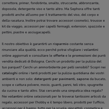
correttore, primer, fondotinta, smalto, struccante, abbronzante,
doposole, detergente viso e tanto altro. Ma
Sephora offre tanti
prodotti anche all'uomo per il trattamento del viso, del corpo e
della rasatura. Inoltre potrai trovare accessori cosmetici, trousse e
kit da viaggio, accessori per capelli fermagli, extension, spazzole e
pettini, piastre e asciugacapelli.
Il nostro obiettivo è garantirti un
risparmio
costante senza
rinunciare alla qualità, ecco perché potrai sfogliare i
volantini
online aggiornati e consultare le
offerte
e le
promozioni
dei punti
vendita dedicati di Bologna. Cerchi un prodotto per la pulizia del
tuo parquet? Cerchi un ammorbidente per pelli sensibili? Scopri nei
cataloghi
online i tanti prodotti per la pulizia quotidiana dei vostri
ambienti e non solo:
detergenti per pavimenti
,
sapone
da bucato,
scope e cattura polvere, mocio, guanti, panni, teli stiro, spugnette
da cucina e tanto altro. Stai cercando una simpatica idea regalo?
Nei
volantini
online selezionati per te troverai tantissimi articoli da
regalo, accessori per l’hobby e il tempo libero, prodotti per l’ufficio,
accessori per il bagno, tutto per la scuola, giocattoli, cosmetica e