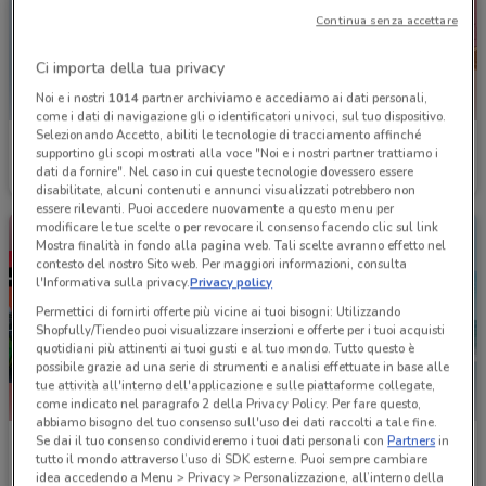
Continua senza accettare
Ci importa della tua privacy
Noi e i nostri
1014
partner archiviamo e accediamo ai dati personali,
come i dati di navigazione gli o identificatori univoci, sul tuo dispositivo.
Selezionando Accetto, abiliti le tecnologie di tracciamento affinché
Tigotà
Wycon
supportino gli scopi mostrati alla voce "Noi e i nostri partner trattiamo i
dati da fornire". Nel caso in cui queste tecnologie dovessero essere
Scade il 31/08
44 m
Scade il 31/08
162 m
disabilitate, alcuni contenuti e annunci visualizzati potrebbero non
essere rilevanti. Puoi accedere nuovamente a questo menu per
modificare le tue scelte o per revocare il consenso facendo clic sul link
Mostra finalità in fondo alla pagina web. Tali scelte avranno effetto nel
contesto del nostro Sito web. Per maggiori informazioni, consulta
l'Informativa sulla privacy.
Privacy policy
Permettici di fornirti offerte più vicine ai tuoi bisogni: Utilizzando
Shopfully/Tiendeo puoi visualizzare inserzioni e offerte per i tuoi acquisti
quotidiani più attinenti ai tuoi gusti e al tuo mondo. Tutto questo è
possibile grazie ad una serie di strumenti e analisi effettuate in base alle
tue attività all'interno dell'applicazione e sulle piattaforme collegate,
come indicato nel paragrafo 2 della Privacy Policy. Per fare questo,
abbiamo bisogno del tuo consenso sull'uso dei dati raccolti a tale fine.
Se dai il tuo consenso condivideremo i tuoi dati personali con
Partners
in
Sephora
Douglas
tutto il mondo attraverso l’uso di SDK esterne. Puoi sempre cambiare
idea accedendo a Menu > Privacy > Personalizzazione, all’interno della
Scade il 31/08
271 m
Scade il 22/09
369 m