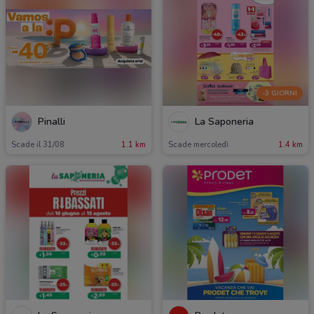
-3 GIORNI
Pinalli
La Saponeria
Scade il 31/08
1.1 km
Scade mercoledì
1.4 km