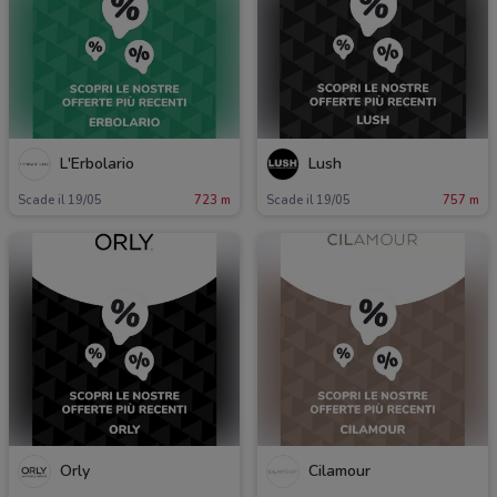
L'Erbolario
Lush
Scade il 19/05
723 m
Scade il 19/05
757 m
Orly
Cilamour