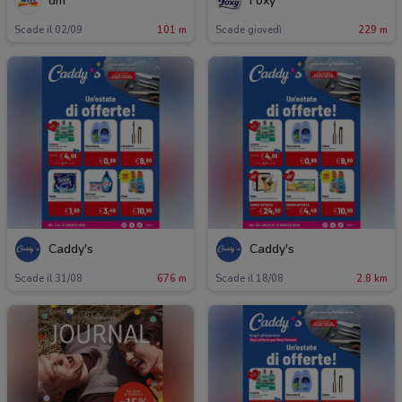
dm
Foxy
Scade il 02/09
101 m
Scade giovedì
229 m
Caddy's
Caddy's
Scade il 31/08
676 m
Scade il 18/08
2.8 km