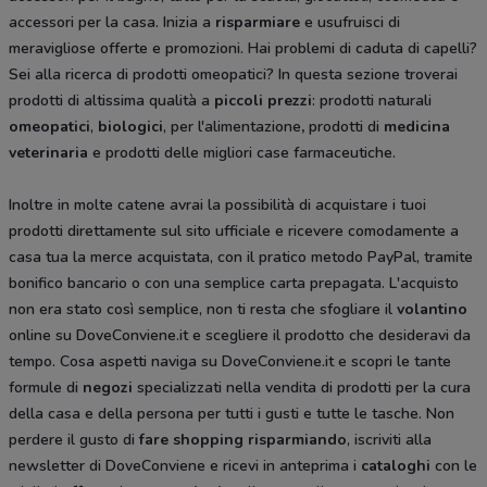
accessori per la casa. Inizia a
risparmiare
e usufruisci di
meravigliose offerte e promozioni. Hai problemi di caduta di capelli?
Sei alla ricerca di prodotti omeopatici? In questa sezione troverai
prodotti di altissima qualità a
piccoli prezzi
: prodotti naturali
omeopatici
,
biologici
, per l'alimentazione
,
prodotti di
medicina
veterinaria
e prodotti delle migliori case farmaceutiche.
Inoltre in molte catene avrai la possibilità di acquistare i tuoi
prodotti direttamente sul sito ufficiale e ricevere comodamente a
casa tua la merce acquistata, con il pratico metodo PayPal, tramite
bonifico bancario o con una semplice carta prepagata. L'acquisto
non era stato così semplice, non ti resta che sfogliare il
volantino
online su DoveConviene.it e scegliere il prodotto che desideravi da
tempo. Cosa aspetti naviga su DoveConviene.it e scopri le tante
formule di
negozi
specializzati nella vendita di prodotti per la cura
della casa e della persona per tutti i gusti e tutte le tasche. Non
perdere il gusto di
fare shopping risparmiando
, iscriviti alla
newsletter di DoveConviene e ricevi in anteprima i
cataloghi
con le