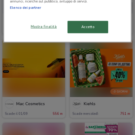
annunci, ricerche sul pubblico, sviluppo di servizi.
Elenco dei partner
Ethos
Ethos
Mostra finalità
Accetto
Scade il 16/08
398 m
Scade il 31/08
398 m
-3 GIORNI
Mac Cosmetics
Kiehls
Scade il 01/09
556 m
Scade mercoledì
751 m