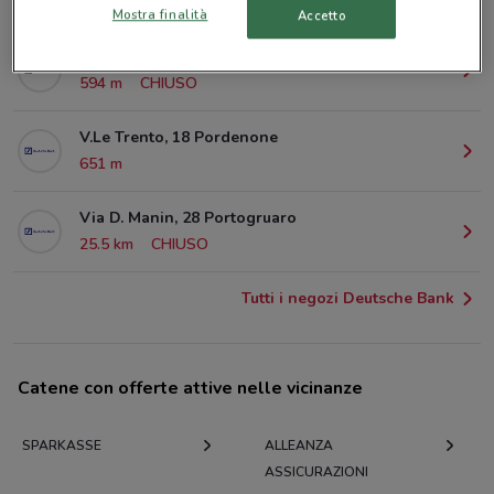
© MapTiler
© OpenStreetMap contributors
Mostra finalità
Accetto
Via G. Mazzini, 11 Pordenone
594 m
CHIUSO
V.Le Trento, 18 Pordenone
651 m
Via D. Manin, 28 Portogruaro
25.5 km
CHIUSO
Tutti i negozi Deutsche Bank
Catene con offerte attive nelle vicinanze
SPARKASSE
ALLEANZA
ASSICURAZIONI