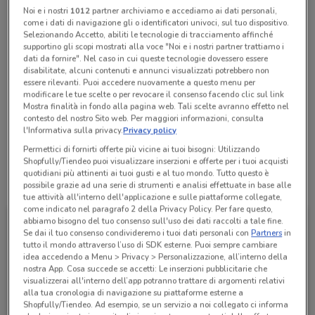
Noi e i nostri
1012
partner archiviamo e accediamo ai dati personali,
Chiama il negozio
come i dati di navigazione gli o identificatori univoci, sul tuo dispositivo.
Selezionando Accetto, abiliti le tecnologie di tracciamento affinché
supportino gli scopi mostrati alla voce "Noi e i nostri partner trattiamo i
dati da fornire". Nel caso in cui queste tecnologie dovessero essere
Chiuso
Lunedì
Martedì
Mercoledì
09:00 / 13:00 - 14:00 / 18:00
09:00 / 13:00 - 14:00 / 18:00
09:00 / 13:00 - 14:00 / 18:00
disabilitate, alcuni contenuti e annunci visualizzati potrebbero non
Giovedì
09:00 / 13:00 - 14:00 / 18:00
essere rilevanti. Puoi accedere nuovamente a questo menu per
Venerdì
Sabato
Domenica
09:00 / 13:00 - 14:00 / 18:00
09:00 / 13:00
Chiuso
modificare le tue scelte o per revocare il consenso facendo clic sul link
0434 228293
Mostra finalità in fondo alla pagina web. Tali scelte avranno effetto nel
contesto del nostro Sito web. Per maggiori informazioni, consulta
l'Informativa sulla privacy.
Privacy policy
Financial Shop Deutsche Bank Easy
Permettici di fornirti offerte più vicine ai tuoi bisogni: Utilizzando
Shopfully/Tiendeo puoi visualizzare inserzioni e offerte per i tuoi acquisti
quotidiani più attinenti ai tuoi gusti e al tuo mondo. Tutto questo è
Tutte le promozioni di questo negozio
possibile grazie ad una serie di strumenti e analisi effettuate in base alle
tue attività all'interno dell'applicazione e sulle piattaforme collegate,
come indicato nel paragrafo 2 della Privacy Policy. Per fare questo,
abbiamo bisogno del tuo consenso sull'uso dei dati raccolti a tale fine.
Se dai il tuo consenso condivideremo i tuoi dati personali con
Partners
in
tutto il mondo attraverso l’uso di SDK esterne. Puoi sempre cambiare
idea accedendo a Menu > Privacy > Personalizzazione, all’interno della
nostra App. Cosa succede se accetti: Le inserzioni pubblicitarie che
visualizzerai all'interno dell’app potranno trattare di argomenti relativi
alla tua cronologia di navigazione su piattaforme esterne a
Shopfully/Tiendeo. Ad esempio, se un servizio a noi collegato ci informa