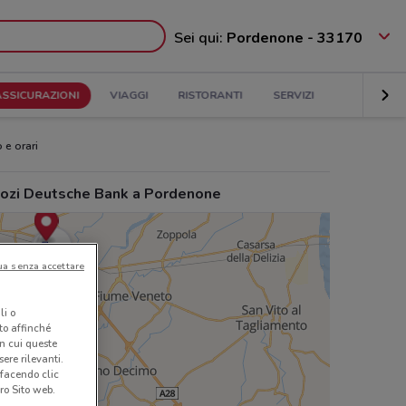
Sei qui:
Pordenone - 33170
ASSICURAZIONI
VIAGGI
RISTORANTI
SERVIZI
 e orari
ozi Deutsche Bank a Pordenone
ua senza accettare
li o
nto affinché
in cui queste
ere rilevanti.
 facendo clic
ro Sito web.