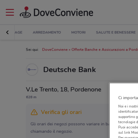
BRICOLAGE
ARREDAMENTO
MOTORI
SALUTE E BENESSERE
Sei qui:
DoveConviene
Offerte Banche e Assicurazioni a Por
Deutsche Bank
V.Le Trento, 18, Pordenone
628 m
Ci importa
Noi e i nostr
Verifica gli orari
identificato
supportino g
tecnologie d
Gli orari dei negozi possono variare in base agli ultimi 
Puoi accede
chiamando il negozio.
sul link Mos
Per maggiori