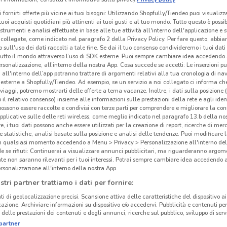
i fornirti offerte più vicine ai tuoi bisogni: Utilizzando Shopfully/Tiendeo puoi visualizz
i tuoi acquisti quotidiani più attinenti ai tuoi gusti e al tuo mondo. Tutto questo è possi
 strumenti e analisi effettuate in base alle tue attività all'interno dell'applicazione e 
collegate, come indicato nel paragrafo 2 della Privacy Policy. Per fare questo, abbi
 sull'uso dei dati raccolti a tale fine. Se dai il tuo consenso condivideremo i tuoi dati
tutto il mondo attraverso l’uso di SDK esterne. Puoi sempre cambiare idea accedend
rsonalizzazione, all’interno della nostra App. Cosa succede se accetti: Le inserzioni pu
i all'interno dell’app potranno trattare di argomenti relativi alla tua cronologia di na
esterne a Shopfully/Tiendeo. Ad esempio, se un servizio a noi collegato ci informa ch
i viaggi, potremo mostrarti delle offerte a tema vacanze. Inoltre, i dati sulla posizione 
o il relativo consenso) insieme alle informazioni sulle prestazioni della rete e agli ident
 possono essere raccolte e condivisi con terze parti per comprendere e migliorare la conn
pplicative sulle delle reti wireless, come meglio indicato nel paragrafo 13.b della no
re, i tuoi dati possono anche essere utilizzati per la creazione di report, ricerche di mer
 e statistiche, analisi basate sulla posizione e analisi delle tendenze. Puoi modificare l
in qualsiasi momento accedendo a Menu > Privacy > Personalizzazione all'interno del
 se rifiuti: Continuerai a visualizzare annunci pubblicitari, ma riguarderanno argome
te non saranno rilevanti per i tuoi interessi. Potrai sempre cambiare idea accedendo
rsonalizzazione all'interno della nostra App.
stri partner trattiamo i dati per fornire:
ti di geolocalizzazione precisi. Scansione attiva delle caratteristiche del dispositivo ai 
icazione. Archiviare informazioni su dispositivo e/o accedervi. Pubblicità e contenuti per
delle prestazioni dei contenuti e degli annunci, ricerche sul pubblico, sviluppo di servi
partner