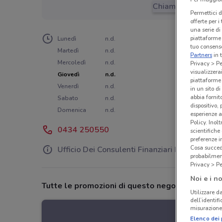
Chiama il negozio
Permettici d
offerte per 
una serie di
piattaforme 
Lunedì
n.d.
tuo consenso
Martedì
n.d.
Partners
in 
Mercoledì
n.d.
Privacy > Pe
visualizzera
Giovedì
n.d.
piattaforme 
Venerdì
n.d.
in un sito d
abbia fornit
Sabato
n.d.
dispositivo,
Domenica
n.d.
esperienze a
Policy. Inolt
0434 250550
scientifiche
preferenze 
Cosa succede
Ufficio Dei Consulenti Finanziari Di F&F
probabilmen
Privacy > Pe
Noi e i no
Tutte le promozioni di questo negozio
Utilizzare da
dell’identif
misurazione 
Elenco dei 