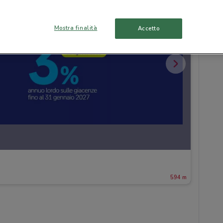
Mostra finalità
Accetto
594 m