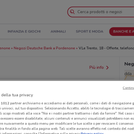
INFANZIA E GIOCHI
ANIMALI
SPORT E MODA
BANCHE E 
denone
Negozi Deutsche Bank a Pordenone
V.Le Trento, 18 - Offerte, telefono
Neg
Più info
Contin
 della tua privacy
i
1012
partner archiviamo e accediamo ai dati personali, come i dati di navigazione g
ri univoci, sul tuo dispositivo. Selezionando Accetto, abiliti le tecnologie di tracciame
li scopi mostrati alla voce "Noi e i nostri partner trattiamo i dati da fornire". Nel caso 
ovessero essere disabilitate, alcuni contenuti e annunci visualizzati potrebbero non ess
provvedimenti regionali o nazionali. Verifica l’accuratezza
re nuovamente a questo menu per modificare le tue scelte o per revocare il consenso
tra finalità in fondo alla pagina web. Tali scelte avranno effetto nel contesto del nost
 informazioni, consulta l'Informativa sulla privacy.
Privacy policy