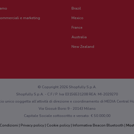
iamo
Brazil
commerciali e marketing
Mexico
France
Australia
New Zealand
© Copyright 2026 Shopfully S.p.A.
Shopfully S.p.A. - C.F / P. Iva 03156531208 REA: MI-2029270
cio unico soggetta all’attività di direzione e coordinamento di MEDIA Central
Via Giosuè Borsi 9 - 20143 Milano
Capitale Sociale sottoscritto e versato: € 50.000,00
 Condizioni
Privacy policy
Cookie policy
Informativa Beacon Bluetooth
Most