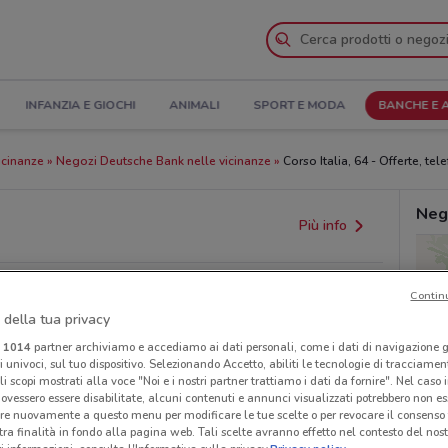
INFANZIA E GIOCHI
ANIMALI
SPORT E MODA
BANCHE E 
icinanze
Negozi Deutsche Bank nelle vicinanze
Corso Italia, 64 - Offerte, tel
Neg
Più info
Contin
 della tua privacy
i
1014
partner archiviamo e accediamo ai dati personali, come i dati di navigazione g
ri univoci, sul tuo dispositivo. Selezionando Accetto, abiliti le tecnologie di tracciame
li scopi mostrati alla voce "Noi e i nostri partner trattiamo i dati da fornire". Nel caso 
ovessero essere disabilitate, alcuni contenuti e annunci visualizzati potrebbero non ess
provvedimenti regionali o nazionali. Verifica l’accuratezza
re nuovamente a questo menu per modificare le tue scelte o per revocare il consenso
tra finalità in fondo alla pagina web. Tali scelte avranno effetto nel contesto del nost