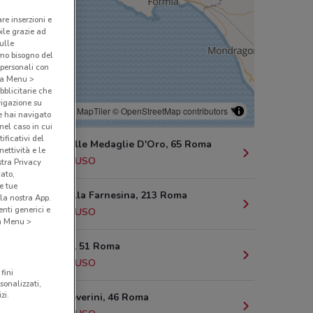
are inserzioni e
bile grazie ad
sulle
amo bisogno del
 personali con
o a Menu >
bblicitarie che
vigazione su
© MapTiler
© OpenStreetMap contributors
e hai navigato
(nel caso in cui
ificativi del
Piazzale Delle Medaglie D'Oro, 65 Roma
ettività e le
1.2 km
CHIUSO
stra Privacy
cato,
e tue
Via Orti Della Farnesina, 213 Roma
la nostra App.
nti generici e
1.5 km
CHIUSO
 a Menu >
Via Oslavia, 51 Roma
1.6 km
CHIUSO
fini
sonalizzati,
zi.
Via Villa Severini, 46 Roma