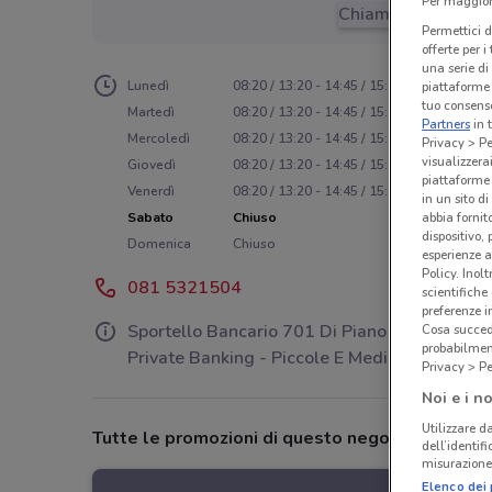
Per maggiori
Chiama il negozio
Permettici d
offerte per 
una serie di
Lunedì
08:20 / 13:20 - 14:45 / 15:45
piattaforme 
tuo consenso
Martedì
08:20 / 13:20 - 14:45 / 15:45
Partners
in 
Mercoledì
08:20 / 13:20 - 14:45 / 15:45
Privacy > Pe
visualizzera
Giovedì
08:20 / 13:20 - 14:45 / 15:45
piattaforme 
Venerdì
08:20 / 13:20 - 14:45 / 15:45
in un sito d
Sabato
Chiuso
abbia fornit
dispositivo,
Domenica
Chiuso
esperienze a
Policy. Inolt
081 5321504
scientifiche
preferenze 
Sportello Bancario 701 Di Piano Di Sorrento 
Cosa succede
probabilmen
Private Banking - Piccole E Medie Imprese
Privacy > Pe
Noi e i no
Utilizzare da
Tutte le promozioni di questo negozio
dell’identif
misurazione 
Elenco dei 