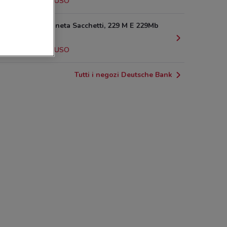
2.1 km
CHIUSO
Via Della Pineta Sacchetti, 229 M E 229Mb
Roma
2.4 km
CHIUSO
Tutti i negozi Deutsche Bank