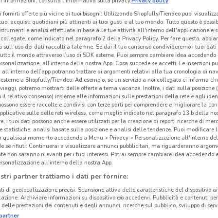
 informazioni, consulta l'Informativa sulla privacy.
Privacy policy
i fornirti offerte più vicine ai tuoi bisogni: Utilizzando Shopfully/Tiendeo puoi visualizz
i tuoi acquisti quotidiani più attinenti ai tuoi gusti e al tuo mondo. Tutto questo è possi
 strumenti e analisi effettuate in base alle tue attività all'interno dell'applicazione e 
collegate, come indicato nel paragrafo 2 della Privacy Policy. Per fare questo, abbi
 sull'uso dei dati raccolti a tale fine. Se dai il tuo consenso condivideremo i tuoi dati
tutto il mondo attraverso l’uso di SDK esterne. Puoi sempre cambiare idea accedend
rsonalizzazione, all’interno della nostra App. Cosa succede se accetti: Le inserzioni pu
i all'interno dell’app potranno trattare di argomenti relativi alla tua cronologia di na
esterne a Shopfully/Tiendeo. Ad esempio, se un servizio a noi collegato ci informa ch
i viaggi, potremo mostrarti delle offerte a tema vacanze. Inoltre, i dati sulla posizione 
o il relativo consenso) insieme alle informazioni sulle prestazioni della rete e agli ident
 possono essere raccolte e condivisi con terze parti per comprendere e migliorare la conn
pplicative sulle delle reti wireless, come meglio indicato nel paragrafo 13.b della no
re, i tuoi dati possono anche essere utilizzati per la creazione di report, ricerche di mer
 e statistiche, analisi basate sulla posizione e analisi delle tendenze. Puoi modificare l
in qualsiasi momento accedendo a Menu > Privacy > Personalizzazione all'interno del
-
 se rifiuti: Continuerai a visualizzare annunci pubblicitari, ma riguarderanno argome
te non saranno rilevanti per i tuoi interessi. Potrai sempre cambiare idea accedendo
rsonalizzazione all'interno della nostra App.
stri partner trattiamo i dati per fornire:
ti di geolocalizzazione precisi. Scansione attiva delle caratteristiche del dispositivo ai 
icazione. Archiviare informazioni su dispositivo e/o accedervi. Pubblicità e contenuti per
delle prestazioni dei contenuti e degli annunci, ricerche sul pubblico, sviluppo di servi
partner