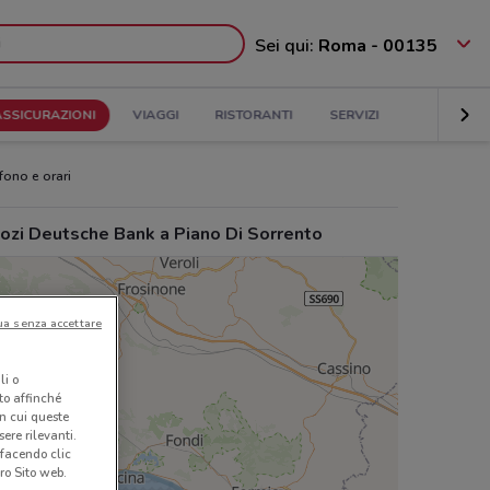
Sei qui:
Roma - 00135
ASSICURAZIONI
VIAGGI
RISTORANTI
SERVIZI
efono e orari
ozi Deutsche Bank a Piano Di Sorrento
ua senza accettare
li o
nto affinché
in cui queste
ere rilevanti.
 facendo clic
ro Sito web.