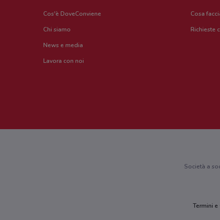
Cos'è DoveConviene
Cosa facc
Chi siamo
Richieste 
News e media
Lavora con noi
Società a so
Termini e