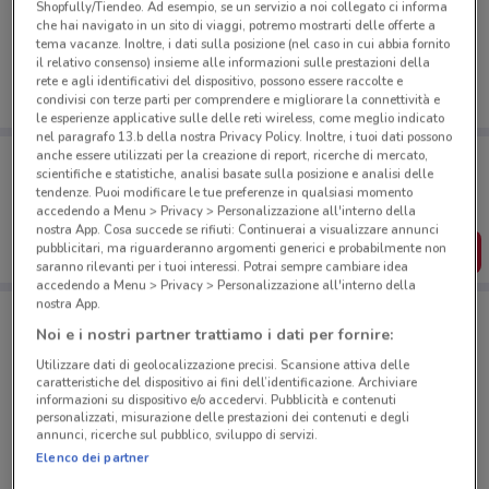
Ci dispiace, al momento non abbiamo pubblicato
Shopfully/Tiendeo. Ad esempio, se un servizio a noi collegato ci informa
volantini nella tua zona. Riprova più tardi.
che hai navigato in un sito di viaggi, potremo mostrarti delle offerte a
tema vacanze. Inoltre, i dati sulla posizione (nel caso in cui abbia fornito
il relativo consenso) insieme alle informazioni sulle prestazioni della
rete e agli identificativi del dispositivo, possono essere raccolte e
condivisi con terze parti per comprendere e migliorare la connettività e
le esperienze applicative sulle delle reti wireless, come meglio indicato
nel paragrafo 13.b della nostra Privacy Policy. Inoltre, i tuoi dati possono
Porta DoveConviene sempre con te!
anche essere utilizzati per la creazione di report, ricerche di mercato,
scientifiche e statistiche, analisi basate sulla posizione e analisi delle
Puoi trovare le migliori offerte dei negozi vicino a te,
tendenze. Puoi modificare le tue preferenze in qualsiasi momento
salvarle e creare la tua lista del risparmio, comodamente
dal tuo cellulare.
accedendo a Menu > Privacy > Personalizzazione all'interno della
nostra App. Cosa succede se rifiuti: Continuerai a visualizzare annunci
pubblicitari, ma riguarderanno argomenti generici e probabilmente non
SCARICA L’APP
saranno rilevanti per i tuoi interessi. Potrai sempre cambiare idea
accedendo a Menu > Privacy > Personalizzazione all'interno della
nostra App.
Noi e i nostri partner trattiamo i dati per fornire:
Negozi Caffitaly a Ostia
Utilizzare dati di geolocalizzazione precisi. Scansione attiva delle
caratteristiche del dispositivo ai fini dell’identificazione. Archiviare
informazioni su dispositivo e/o accedervi. Pubblicità e contenuti
personalizzati, misurazione delle prestazioni dei contenuti e degli
annunci, ricerche sul pubblico, sviluppo di servizi.
Elenco dei partner
© MapTiler
© OpenStreetMap contributors