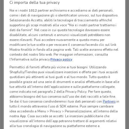
Ci importa della tua privacy
Noi e i nostri
1012
partner archiviamo e accediamo ai dati personali,
Lunedì
Martedì
Mercoledì
n.d.
n.d.
n.d.
come i dati di navigazione gli o identificatori univoci, sul tuo dispositivo.
Giovedì
n.d.
Selezionando Accetto, abiliti le tecnologie di tracciamento affinché
Venerdì
Sabato
Domenica
n.d.
n.d.
n.d.
supportino gli scopi mostrati alla voce "Noi e i nostri partner trattiamo i
La Bottega Dei Cento Caffe'
dati da fornire". Nel caso in cui queste tecnologie dovessero essere
disabilitate, alcuni contenuti e annunci visualizzati potrebbero non
essere rilevanti. Puoi accedere nuovamente a questo menu per
modificare le tue scelte o per revocare il consenso facendo clic sul link
Tutte le promozioni di questo negozio
Mostra finalità in fondo alla pagina web. Tali scelte avranno effetto nel
contesto del nostro Sito web. Per maggiori informazioni, consulta
l'Informativa sulla privacy.
Privacy policy
Permettici di fornirti offerte più vicine ai tuoi bisogni: Utilizzando
Shopfully/Tiendeo puoi visualizzare inserzioni e offerte per i tuoi acquisti
quotidiani più attinenti ai tuoi gusti e al tuo mondo. Tutto questo è
possibile grazie ad una serie di strumenti e analisi effettuate in base alle
tue attività all'interno dell'applicazione e sulle piattaforme collegate,
come indicato nel paragrafo 2 della Privacy Policy. Per fare questo,
abbiamo bisogno del tuo consenso sull'uso dei dati raccolti a tale fine.
Se dai il tuo consenso condivideremo i tuoi dati personali con
Partners
in
tutto il mondo attraverso l’uso di SDK esterne. Puoi sempre cambiare
idea accedendo a Menu > Privacy > Personalizzazione, all’interno della
nostra App. Cosa succede se accetti: Le inserzioni pubblicitarie che
visualizzerai all'interno dell’app potranno trattare di argomenti relativi
alla tua cronologia di navigazione su piattaforme esterne a