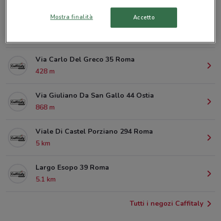
Mostra finalità
Accetto
Viale Paolo Orlando 8 Roma
63 m
Via Carlo Del Greco 35 Roma
428 m
Via Giuliano Da San Gallo 44 Ostia
868 m
Viale Di Castel Porziano 294 Roma
5 km
Largo Esopo 39 Roma
5.1 km
Tutti i negozi Caffitaly