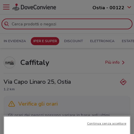
Ostia - 00122
IN EVIDENZA
IPER E SUPER
DISCOUNT
ELETTRONICA
ESTAT
Caffitaly
Più info
Via Capo Linaro 25, Ostia
1.2 km
Verifica gli orari
Gli orari dei negozi possono variare in base agli ultimi
provvedimenti regionali o nazionali. Verifica l’accuratezza
Continua senza accettare
chiamando il negozio.