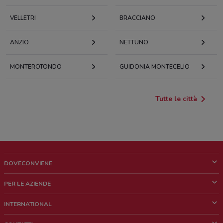
VELLETRI
BRACCIANO
ANZIO
NETTUNO
MONTEROTONDO
GUIDONIA MONTECELIO
Tutte le città
DOVECONVIENE
Cos'è DoveConviene
PER LE AZIENDE
Chi siamo
Cosa facciamo
INTERNATIONAL
News e media
Richieste commerciali e marketing
Brazil