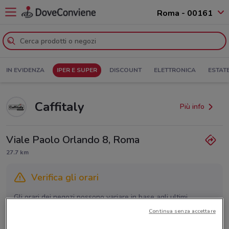
Roma - 00161
IN EVIDENZA
IPER E SUPER
DISCOUNT
ELETTRONICA
ESTAT
Caffitaly
Più info
Viale Paolo Orlando 8, Roma
27.7 km
Verifica gli orari
Gli orari dei negozi possono variare in base agli ultimi
provvedimenti regionali o nazionali. Verifica l’accuratezza
Continua senza accettare
chiamando il negozio.