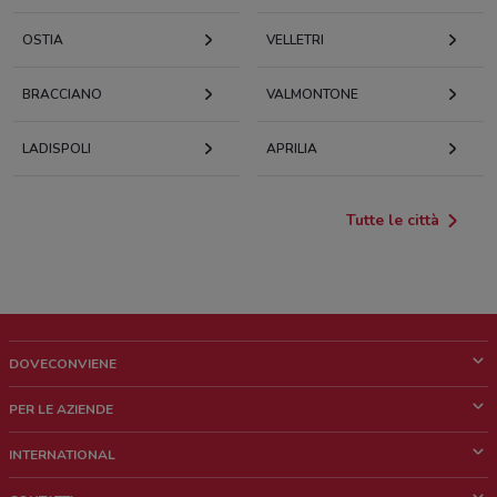
OSTIA
VELLETRI
BRACCIANO
VALMONTONE
LADISPOLI
APRILIA
Tutte le città
DOVECONVIENE
Cos'è DoveConviene
PER LE AZIENDE
Chi siamo
Cosa facciamo
INTERNATIONAL
News e media
Richieste commerciali e marketing
Brazil