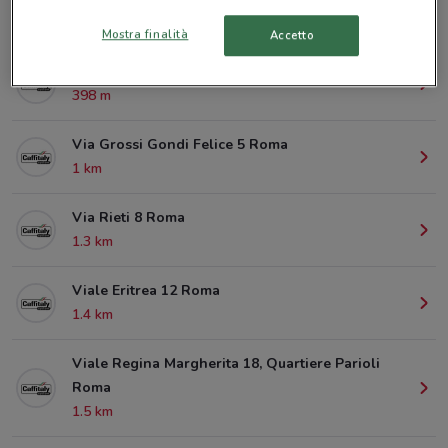
© MapTiler
© OpenStreetMap contributors
Mostra finalità
Accetto
Viale Delle Provincie 13 Roma
398 m
Via Grossi Gondi Felice 5 Roma
1 km
Via Rieti 8 Roma
1.3 km
Viale Eritrea 12 Roma
1.4 km
Viale Regina Margherita 18, Quartiere Parioli
Roma
1.5 km