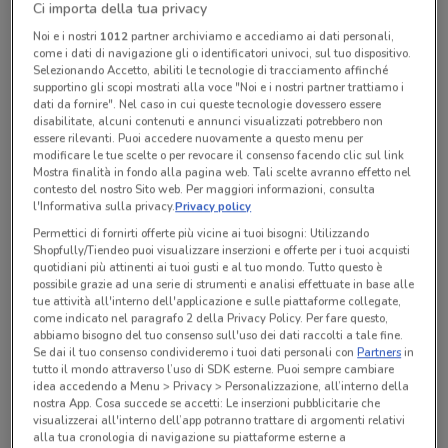
Ci importa della tua privacy
Chiama il negozio
Noi e i nostri
1012
partner archiviamo e accediamo ai dati personali,
come i dati di navigazione gli o identificatori univoci, sul tuo dispositivo.
Selezionando Accetto, abiliti le tecnologie di tracciamento affinché
Lunedì
Martedì
Mercoledì
Giovedì
n.d.
n.d.
n.d.
n.d.
Venerdì
n.d.
supportino gli scopi mostrati alla voce "Noi e i nostri partner trattiamo i
Sabato
Domenica
n.d.
n.d.
dati da fornire". Nel caso in cui queste tecnologie dovessero essere
disabilitate, alcuni contenuti e annunci visualizzati potrebbero non
06 56361348
essere rilevanti. Puoi accedere nuovamente a questo menu per
modificare le tue scelte o per revocare il consenso facendo clic sul link
Mostra finalità in fondo alla pagina web. Tali scelte avranno effetto nel
contesto del nostro Sito web. Per maggiori informazioni, consulta
Tutte le promozioni di questo negozio
l'Informativa sulla privacy.
Privacy policy
Permettici di fornirti offerte più vicine ai tuoi bisogni: Utilizzando
Shopfully/Tiendeo puoi visualizzare inserzioni e offerte per i tuoi acquisti
quotidiani più attinenti ai tuoi gusti e al tuo mondo. Tutto questo è
possibile grazie ad una serie di strumenti e analisi effettuate in base alle
tue attività all'interno dell'applicazione e sulle piattaforme collegate,
come indicato nel paragrafo 2 della Privacy Policy. Per fare questo,
abbiamo bisogno del tuo consenso sull'uso dei dati raccolti a tale fine.
Se dai il tuo consenso condivideremo i tuoi dati personali con
Partners
in
tutto il mondo attraverso l’uso di SDK esterne. Puoi sempre cambiare
idea accedendo a Menu > Privacy > Personalizzazione, all’interno della
nostra App. Cosa succede se accetti: Le inserzioni pubblicitarie che
visualizzerai all'interno dell’app potranno trattare di argomenti relativi
alla tua cronologia di navigazione su piattaforme esterne a