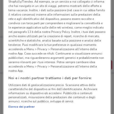
Shopfully/Tiendeo. Ad esempio, se un servizio a noi collegato ci informa
Ci dispiace, al momento non abbiamo pubblicato
che hai navigato in un sito di viaggi, potremo mostrarti delle offerte a
tema vacanze. Inoltre, i dati sulla posizione (nel caso in cui abbia fornito
volantini nella tua zona. Riprova più tardi.
il relativo consenso) insieme alle informazioni sulle prestazioni della
rete e agli identificativi del dispositivo, possono essere raccolte e
condivisi con terze parti per comprendere e migliorare la connettività e
le esperienze applicative sulle delle reti wireless, come meglio indicato
nel paragrafo 13.b della nostra Privacy Policy. Inoltre, i tuoi dati possono
anche essere utilizzati per la creazione di report, ricerche di mercato,
scientifiche e statistiche, analisi basate sulla posizione e analisi delle
Porta DoveConviene sempre con te!
tendenze. Puoi modificare le tue preferenze in qualsiasi momento
Puoi trovare le migliori offerte dei negozi vicino a te,
accedendo a Menu > Privacy > Personalizzazione all'interno della
salvarle e creare la tua lista del risparmio, comodamente
nostra App. Cosa succede se rifiuti: Continuerai a visualizzare annunci
dal tuo cellulare.
pubblicitari, ma riguarderanno argomenti generici e probabilmente non
saranno rilevanti per i tuoi interessi. Potrai sempre cambiare idea
SCARICA L’APP
accedendo a Menu > Privacy > Personalizzazione all'interno della
nostra App.
Noi e i nostri partner trattiamo i dati per fornire:
Negozi Caffitaly a Roma
Utilizzare dati di geolocalizzazione precisi. Scansione attiva delle
caratteristiche del dispositivo ai fini dell’identificazione. Archiviare
informazioni su dispositivo e/o accedervi. Pubblicità e contenuti
personalizzati, misurazione delle prestazioni dei contenuti e degli
annunci, ricerche sul pubblico, sviluppo di servizi.
Elenco dei partner