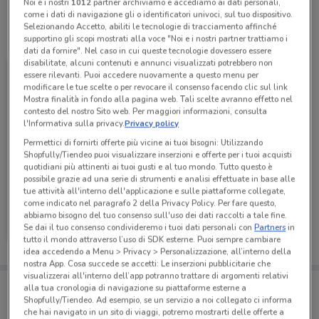
Noi e i nostri
1012
partner archiviamo e accediamo ai dati personali,
come i dati di navigazione gli o identificatori univoci, sul tuo dispositivo.
Selezionando Accetto, abiliti le tecnologie di tracciamento affinché
Tutte le promozioni di questo negozio
supportino gli scopi mostrati alla voce "Noi e i nostri partner trattiamo i
dati da fornire". Nel caso in cui queste tecnologie dovessero essere
disabilitate, alcuni contenuti e annunci visualizzati potrebbero non
essere rilevanti. Puoi accedere nuovamente a questo menu per
modificare le tue scelte o per revocare il consenso facendo clic sul link
Mostra finalità in fondo alla pagina web. Tali scelte avranno effetto nel
contesto del nostro Sito web. Per maggiori informazioni, consulta
l'Informativa sulla privacy.
Privacy policy
Permettici di fornirti offerte più vicine ai tuoi bisogni: Utilizzando
Shopfully/Tiendeo puoi visualizzare inserzioni e offerte per i tuoi acquisti
quotidiani più attinenti ai tuoi gusti e al tuo mondo. Tutto questo è
possibile grazie ad una serie di strumenti e analisi effettuate in base alle
tue attività all'interno dell'applicazione e sulle piattaforme collegate,
come indicato nel paragrafo 2 della Privacy Policy. Per fare questo,
Caddy's
abbiamo bisogno del tuo consenso sull'uso dei dati raccolti a tale fine.
Se dai il tuo consenso condivideremo i tuoi dati personali con
Partners
in
Scade il 18/08
494 m
tutto il mondo attraverso l’uso di SDK esterne. Puoi sempre cambiare
idea accedendo a Menu > Privacy > Personalizzazione, all’interno della
nostra App. Cosa succede se accetti: Le inserzioni pubblicitarie che
visualizzerai all'interno dell’app potranno trattare di argomenti relativi
Porta DoveConviene sempre con te!
alla tua cronologia di navigazione su piattaforme esterne a
Puoi trovare le migliori offerte dei negozi vicino a te,
Shopfully/Tiendeo. Ad esempio, se un servizio a noi collegato ci informa
salvarle e creare la tua lista del risparmio, comodamente
che hai navigato in un sito di viaggi, potremo mostrarti delle offerte a
dal tuo cellulare.