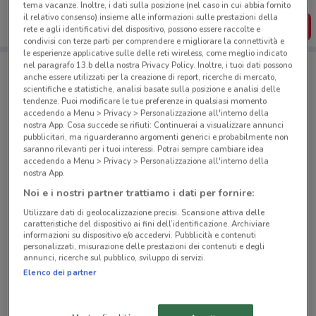
tema vacanze. Inoltre, i dati sulla posizione (nel caso in cui abbia fornito
il relativo consenso) insieme alle informazioni sulle prestazioni della
SCARICA L’APP
rete e agli identificativi del dispositivo, possono essere raccolte e
condivisi con terze parti per comprendere e migliorare la connettività e
le esperienze applicative sulle delle reti wireless, come meglio indicato
nel paragrafo 13.b della nostra Privacy Policy. Inoltre, i tuoi dati possono
anche essere utilizzati per la creazione di report, ricerche di mercato,
Negozi Caddy's a Casale Monferrato
scientifiche e statistiche, analisi basate sulla posizione e analisi delle
tendenze. Puoi modificare le tue preferenze in qualsiasi momento
accedendo a Menu > Privacy > Personalizzazione all'interno della
nostra App. Cosa succede se rifiuti: Continuerai a visualizzare annunci
pubblicitari, ma riguarderanno argomenti generici e probabilmente non
saranno rilevanti per i tuoi interessi. Potrai sempre cambiare idea
accedendo a Menu > Privacy > Personalizzazione all'interno della
nostra App.
© MapTiler
© OpenStreetMap contributors
Noi e i nostri partner trattiamo i dati per fornire:
Piazza Mazzini, 7 Casale Monferrato
Utilizzare dati di geolocalizzazione precisi. Scansione attiva delle
caratteristiche del dispositivo ai fini dell’identificazione. Archiviare
50 m
CHIUSO
informazioni su dispositivo e/o accedervi. Pubblicità e contenuti
personalizzati, misurazione delle prestazioni dei contenuti e degli
annunci, ricerche sul pubblico, sviluppo di servizi.
Corso Valentino 149 Casale Monferrato
Elenco dei partner
1.3 km
CHIUSO