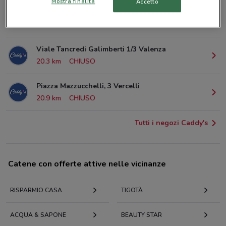
Via Madre Teresa Di Calcutta, 1 Casale
Mostra finalità
Accetto
Monferrato
1.8 km
CHIUSO
Viale Tancredi Galimberti 1/3 Valenza
20.3 km
CHIUSO
Piazza Mazzucchelli, 3 Vercelli
20.9 km
CHIUSO
Tutti i negozi Caddy's
Catene con offerte attive nelle vicinanze
RISPARMIO CASA
TIGOTÀ
ACQUA & SAPONE
BEAUTY STAR