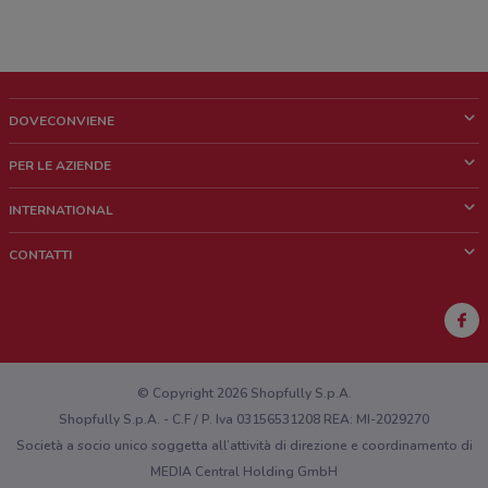
DOVECONVIENE
Cos'è DoveConviene
PER LE AZIENDE
Chi siamo
Cosa facciamo
INTERNATIONAL
News e media
Richieste commerciali e marketing
Brazil
CONTATTI
Lavora con noi
Mexico
Segnalazione punto vendita
France
Segnalazione Volantino
Australia
Hai un malfunzionamento sul web o sull'app?
New Zealand
© Copyright 2026 Shopfully S.p.A.
Shopfully S.p.A. - C.F / P. Iva 03156531208 REA: MI-2029270
Società a socio unico soggetta all’attività di direzione e coordinamento di
MEDIA Central Holding GmbH