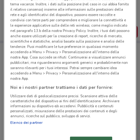
Porta DoveConviene sempre con te!
tema vacanze. Inoltre, i dati sulla posizione (nel caso in cui abbia fornito
il relativo consenso) insieme alle informazioni sulle prestazioni della
Puoi trovare le migliori offerte dei negozi vicino a te,
rete e agli identificativi del dispositivo, possono essere raccolte e
salvarle e creare la tua lista del risparmio, comodamente
dal tuo cellulare.
condivisi con terze parti per comprendere e migliorare la connettività e
le esperienze applicative sulle delle reti wireless, come meglio indicato
nel paragrafo 13.b della nostra Privacy Policy. Inoltre, i tuoi dati possono
SCARICA L’APP
anche essere utilizzati per la creazione di report, ricerche di mercato,
scientifiche e statistiche, analisi basate sulla posizione e analisi delle
tendenze. Puoi modificare le tue preferenze in qualsiasi momento
accedendo a Menu > Privacy > Personalizzazione all'interno della
Negozi Caddy's a Casale Monferrato
nostra App. Cosa succede se rifiuti: Continuerai a visualizzare annunci
pubblicitari, ma riguarderanno argomenti generici e probabilmente non
saranno rilevanti per i tuoi interessi. Potrai sempre cambiare idea
accedendo a Menu > Privacy > Personalizzazione all'interno della
nostra App.
Noi e i nostri partner trattiamo i dati per fornire:
Utilizzare dati di geolocalizzazione precisi. Scansione attiva delle
© MapTiler
© OpenStreetMap contributors
caratteristiche del dispositivo ai fini dell’identificazione. Archiviare
informazioni su dispositivo e/o accedervi. Pubblicità e contenuti
personalizzati, misurazione delle prestazioni dei contenuti e degli
Piazza Mazzini, 7 Casale Monferrato
annunci, ricerche sul pubblico, sviluppo di servizi.
50 m
APERTO
Elenco dei partner
Corso Luigi Manacorda, 36/38 Casale Monferrato