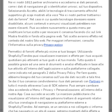
Noi e i nostri
1012
partner archiviamo e accediamo ai dati personali,
CADDY'S CASALE MONFERRATO 5 CALCUTTA / c /
come i dati di navigazione gli o identificatori univoci, sul tuo dispositivo.
o Centro Comm. The Citadel
Selezionando Accetto, abiliti le tecnologie di tracciamento affinché
supportino gli scopi mostrati alla voce "Noi e i nostri partner trattiamo i
dati da fornire". Nel caso in cui queste tecnologie dovessero essere
disabilitate, alcuni contenuti e annunci visualizzati potrebbero non
essere rilevanti. Puoi accedere nuovamente a questo menu per
Tutte le promozioni di questo negozio
modificare le tue scelte o per revocare il consenso facendo clic sul link
Mostra finalità in fondo alla pagina web. Tali scelte avranno effetto nel
contesto del nostro Sito web. Per maggiori informazioni, consulta
l'Informativa sulla privacy.
Privacy policy
Permettici di fornirti offerte più vicine ai tuoi bisogni: Utilizzando
Shopfully/Tiendeo puoi visualizzare inserzioni e offerte per i tuoi acquisti
quotidiani più attinenti ai tuoi gusti e al tuo mondo. Tutto questo è
possibile grazie ad una serie di strumenti e analisi effettuate in base alle
tue attività all'interno dell'applicazione e sulle piattaforme collegate,
come indicato nel paragrafo 2 della Privacy Policy. Per fare questo,
abbiamo bisogno del tuo consenso sull'uso dei dati raccolti a tale fine.
Se dai il tuo consenso condivideremo i tuoi dati personali con
Partners
in
tutto il mondo attraverso l’uso di SDK esterne. Puoi sempre cambiare
Caddy's
idea accedendo a Menu > Privacy > Personalizzazione, all’interno della
nostra App. Cosa succede se accetti: Le inserzioni pubblicitarie che
Scade il 31/08
50 m
visualizzerai all'interno dell’app potranno trattare di argomenti relativi
alla tua cronologia di navigazione su piattaforme esterne a
Shopfully/Tiendeo. Ad esempio, se un servizio a noi collegato ci informa
che hai navigato in un sito di viaggi, potremo mostrarti delle offerte a