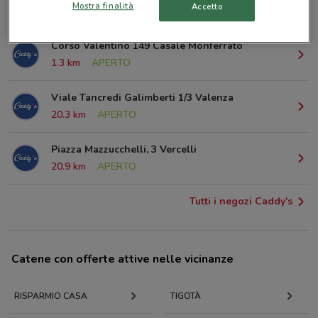
Mostra finalità
Accetto
494 m
APERTO
Corso Valentino 149 Casale Monferrato
1.3 km
APERTO
Viale Tancredi Galimberti 1/3 Valenza
20.3 km
APERTO
Piazza Mazzucchelli, 3 Vercelli
20.9 km
APERTO
Tutti i negozi Caddy's
Catene con offerte attive nelle vicinanze
RISPARMIO CASA
TIGOTÀ