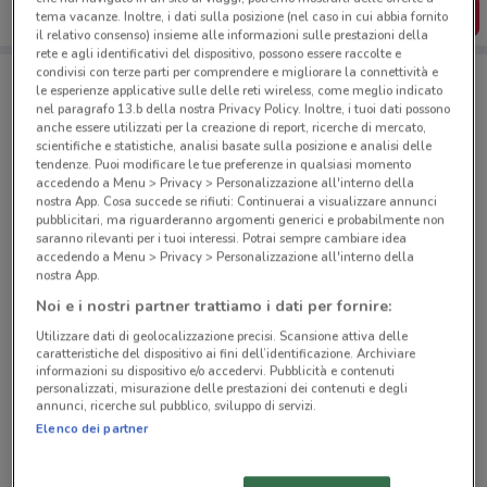
SCARICA L’APP
tema vacanze. Inoltre, i dati sulla posizione (nel caso in cui abbia fornito
il relativo consenso) insieme alle informazioni sulle prestazioni della
rete e agli identificativi del dispositivo, possono essere raccolte e
condivisi con terze parti per comprendere e migliorare la connettività e
le esperienze applicative sulle delle reti wireless, come meglio indicato
Negozi Caddy's a Casale Monferrato
nel paragrafo 13.b della nostra Privacy Policy. Inoltre, i tuoi dati possono
anche essere utilizzati per la creazione di report, ricerche di mercato,
scientifiche e statistiche, analisi basate sulla posizione e analisi delle
tendenze. Puoi modificare le tue preferenze in qualsiasi momento
accedendo a Menu > Privacy > Personalizzazione all'interno della
nostra App. Cosa succede se rifiuti: Continuerai a visualizzare annunci
pubblicitari, ma riguarderanno argomenti generici e probabilmente non
saranno rilevanti per i tuoi interessi. Potrai sempre cambiare idea
© MapTiler
© OpenStreetMap contributors
accedendo a Menu > Privacy > Personalizzazione all'interno della
nostra App.
Piazza Mazzini, 7 Casale Monferrato
Noi e i nostri partner trattiamo i dati per fornire:
50 m
CHIUSO
Utilizzare dati di geolocalizzazione precisi. Scansione attiva delle
caratteristiche del dispositivo ai fini dell’identificazione. Archiviare
informazioni su dispositivo e/o accedervi. Pubblicità e contenuti
Corso Luigi Manacorda, 36/38 Casale Monferrato
personalizzati, misurazione delle prestazioni dei contenuti e degli
annunci, ricerche sul pubblico, sviluppo di servizi.
494 m
CHIUSO
Elenco dei partner
Via Madre Teresa Di Calcutta, 1 Casale