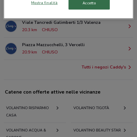
Monferrato
Mostra finalità
Accetto
1.8 km
CHIUSO
Viale Tancredi Galimberti 1/3 Valenza
20.3 km
CHIUSO
Piazza Mazzucchelli, 3 Vercelli
20.9 km
CHIUSO
Tutti i negozi Caddy's
Catene con offerte attive nelle vicinanze
VOLANTINO RISPARMIO
VOLANTINO TIGOTÀ
CASA
VOLANTINO ACQUA &
VOLANTINO BEAUTY STAR