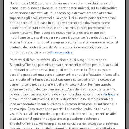
Noi e i nostri
1012
partner archiviamo e accediamo ai dati personali,
Tutte le promozioni di questo negozio
come i dati di navigazione gli o identificatori univoci, sul tuo dispositivo.
Selezionando Accetto, abiliti le tecnologie di tracciamento affinché
supportino gli scopi mostrati alla voce "Noi e i nostri partner trattiamo i
dati da fornire". Nel caso in cui queste tecnologie dovessero essere
disabilitate, alcuni contenuti e annunci visualizzati potrebbero non
essere rilevanti. Puoi accedere nuovamente a questo menu per
modificare le tue scelte o per revocare il consenso facendo clic sul link
Mostra finalità in fondo alla pagina web. Tali scelte avranno effetto nel
contesto del nostro Sito web. Per maggiori informazioni, consulta
l'Informativa sulla privacy.
Privacy policy
Permettici di fornirti offerte più vicine ai tuoi bisogni: Utilizzando
Shopfully/Tiendeo puoi visualizzare inserzioni e offerte per i tuoi acquisti
quotidiani più attinenti ai tuoi gusti e al tuo mondo. Tutto questo è
possibile grazie ad una serie di strumenti e analisi effettuate in base alle
Caddy's
tue attività all'interno dell'applicazione e sulle piattaforme collegate,
come indicato nel paragrafo 2 della Privacy Policy. Per fare questo,
Scade il 18/08
494 m
abbiamo bisogno del tuo consenso sull'uso dei dati raccolti a tale fine.
Se dai il tuo consenso condivideremo i tuoi dati personali con
Partners
in
tutto il mondo attraverso l’uso di SDK esterne. Puoi sempre cambiare
idea accedendo a Menu > Privacy > Personalizzazione, all’interno della
Porta DoveConviene sempre con te!
nostra App. Cosa succede se accetti: Le inserzioni pubblicitarie che
Puoi trovare le migliori offerte dei negozi vicino a te,
visualizzerai all'interno dell’app potranno trattare di argomenti relativi
salvarle e creare la tua lista del risparmio, comodamente
alla tua cronologia di navigazione su piattaforme esterne a
dal tuo cellulare.
Shopfully/Tiendeo. Ad esempio, se un servizio a noi collegato ci informa
che hai navigato in un sito di viaggi, potremo mostrarti delle offerte a