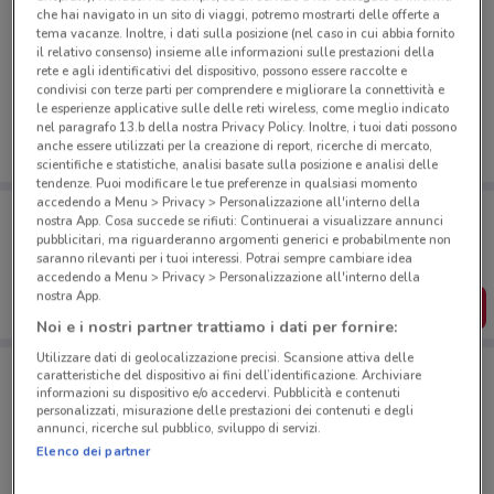
che hai navigato in un sito di viaggi, potremo mostrarti delle offerte a
tema vacanze. Inoltre, i dati sulla posizione (nel caso in cui abbia fornito
Ci dispiace, al momento non abbiamo pubblicato
il relativo consenso) insieme alle informazioni sulle prestazioni della
rete e agli identificativi del dispositivo, possono essere raccolte e
volantini nella tua zona. Riprova più tardi.
condivisi con terze parti per comprendere e migliorare la connettività e
le esperienze applicative sulle delle reti wireless, come meglio indicato
nel paragrafo 13.b della nostra Privacy Policy. Inoltre, i tuoi dati possono
anche essere utilizzati per la creazione di report, ricerche di mercato,
scientifiche e statistiche, analisi basate sulla posizione e analisi delle
tendenze. Puoi modificare le tue preferenze in qualsiasi momento
accedendo a Menu > Privacy > Personalizzazione all'interno della
Porta DoveConviene sempre con te!
nostra App. Cosa succede se rifiuti: Continuerai a visualizzare annunci
Puoi trovare le migliori offerte dei negozi vicino a te,
pubblicitari, ma riguarderanno argomenti generici e probabilmente non
salvarle e creare la tua lista del risparmio, comodamente
saranno rilevanti per i tuoi interessi. Potrai sempre cambiare idea
dal tuo cellulare.
accedendo a Menu > Privacy > Personalizzazione all'interno della
nostra App.
SCARICA L’APP
Noi e i nostri partner trattiamo i dati per fornire:
Utilizzare dati di geolocalizzazione precisi. Scansione attiva delle
caratteristiche del dispositivo ai fini dell’identificazione. Archiviare
informazioni su dispositivo e/o accedervi. Pubblicità e contenuti
Negozi C'Art a Villesse
personalizzati, misurazione delle prestazioni dei contenuti e degli
annunci, ricerche sul pubblico, sviluppo di servizi.
Elenco dei partner