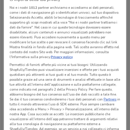
chiamando il negozio.
Noi e i nostri
1012
partner archiviamo e accediamo ai dati personali,
Chiama il negozio
come i dati di navigazione gli o identificatori univoci, sul tuo dispositivo.
Selezionando Accetto, abiliti le tecnologie di tracciamento affinché
supportino gli scopi mostrati alla voce "Noi e i nostri partner trattiamo i
dati da fornire". Nel caso in cui queste tecnologie dovessero essere
Lunedì
Martedì
Mercoledì
Giovedì
n.d.
n.d.
n.d.
n.d.
Venerdì
n.d.
disabilitate, alcuni contenuti e annunci visualizzati potrebbero non
Sabato
Domenica
n.d.
n.d.
essere rilevanti. Puoi accedere nuovamente a questo menu per
modificare le tue scelte o per revocare il consenso facendo clic sul link
048191184
Mostra finalità in fondo alla pagina web. Tali scelte avranno effetto nel
contesto del nostro Sito web. Per maggiori informazioni, consulta
l'Informativa sulla privacy.
Privacy policy
Tutte le promozioni di questo negozio
Permettici di fornirti offerte più vicine ai tuoi bisogni: Utilizzando
Shopfully/Tiendeo puoi visualizzare inserzioni e offerte per i tuoi acquisti
quotidiani più attinenti ai tuoi gusti e al tuo mondo. Tutto questo è
possibile grazie ad una serie di strumenti e analisi effettuate in base alle
tue attività all'interno dell'applicazione e sulle piattaforme collegate,
come indicato nel paragrafo 2 della Privacy Policy. Per fare questo,
abbiamo bisogno del tuo consenso sull'uso dei dati raccolti a tale fine.
Se dai il tuo consenso condivideremo i tuoi dati personali con
Partners
in
tutto il mondo attraverso l’uso di SDK esterne. Puoi sempre cambiare
idea accedendo a Menu > Privacy > Personalizzazione, all’interno della
nostra App. Cosa succede se accetti: Le inserzioni pubblicitarie che
visualizzerai all'interno dell’app potranno trattare di argomenti relativi
alla tua cronologia di navigazione su piattaforme esterne a
Shopfully/Tiendeo. Ad esempio, se un servizio a noi collegato ci informa