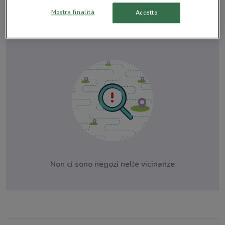
Mostra finalità
Accetto
© MapTiler
© OpenStreetMap contributors
Non ci sono negozi nelle vicinanze