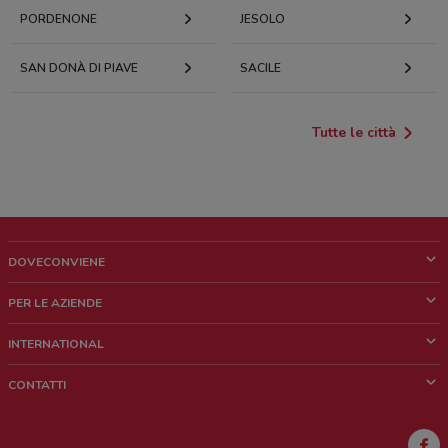
PORDENONE
JESOLO
SAN DONÀ DI PIAVE
SACILE
Tutte le città
DOVECONVIENE
Cos'è DoveConviene
PER LE AZIENDE
Chi siamo
Cosa facciamo
INTERNATIONAL
News e media
Richieste commerciali e marketing
Brazil
CONTATTI
Lavora con noi
Mexico
Segnalazione punto vendita
France