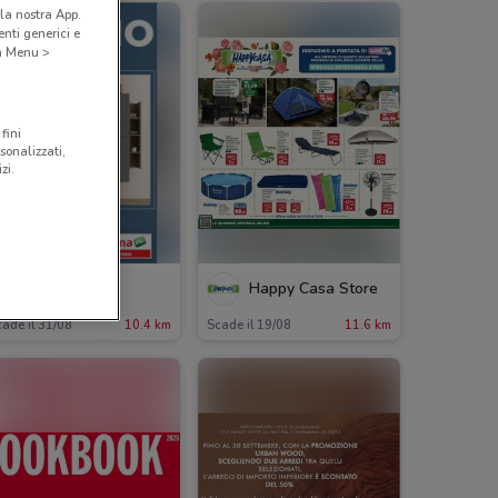
la nostra App.
nti generici e
 a Menu >
fini
sonalizzati,
zi.
Conforama
Happy Casa Store
ade il 31/08
10.4 km
Scade il 19/08
11.6 km