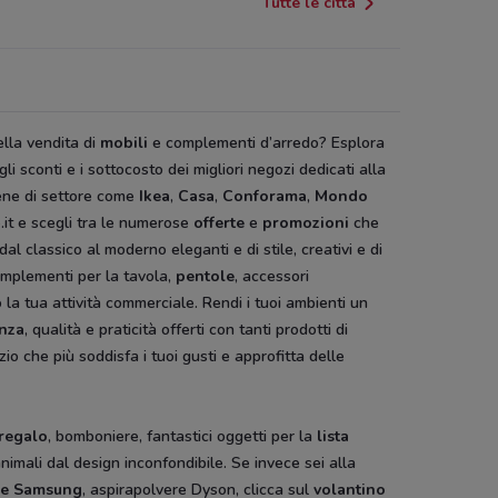
Tutte le città
lla vendita di
mobili
e complementi d’arredo? Esplora
gli sconti e i sottocosto
dei migliori negozi dedicati alla
tene di settore come
Ikea
,
Casa
,
Conforama
,
Mondo
it e scegli tra le numerose
offerte
e
promozioni
che
 classico al moderno eleganti e di stile, creativi e di
omplementi per la tavola,
pentole
, accessori
o la tua attività commerciale. Rendi i tuoi ambienti un
nza
, qualità e praticità offerti con tanti prodotti di
io che più soddisfa i tuoi gusti e approfitta delle
 regalo
, bomboniere, fantastici oggetti per la
lista
animali dal design inconfondibile. Se invece sei alla
ice Samsung
, aspirapolvere Dyson, clicca sul
volantino