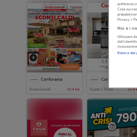
preferenze 
Cosa succede
probabilmen
Privacy > Pe
Noi e i no
Utilizzare da
dell’identif
misurazione 
Elenco dei 
-2 GIORNI
Conforama
Conforama
Scade lunedì
10.4 km
Scade il 30/09
10.4 