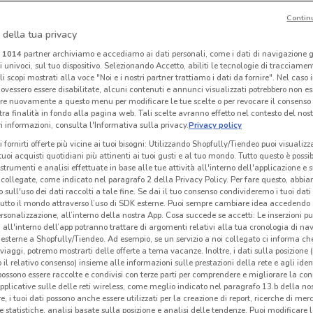
Contin
-5 GIORNI
 della tua privacy
Kasanova
Gabel
i
1014
partner archiviamo e accediamo ai dati personali, come i dati di navigazione g
ri univoci, sul tuo dispositivo. Selezionando Accetto, abiliti le tecnologie di tracciame
 m
Scade giovedì
517 m
Scade il 19/05
1.1 km
Sc
li scopi mostrati alla voce "Noi e i nostri partner trattiamo i dati da fornire". Nel caso 
ovessero essere disabilitate, alcuni contenuti e annunci visualizzati potrebbero non ess
re nuovamente a questo menu per modificare le tue scelte o per revocare il consenso
tra finalità in fondo alla pagina web. Tali scelte avranno effetto nel contesto del nost
 informazioni, consulta l'Informativa sulla privacy.
Privacy policy
i fornirti offerte più vicine ai tuoi bisogni: Utilizzando Shopfully/Tiendeo puoi visualizz
i tuoi acquisti quotidiani più attinenti ai tuoi gusti e al tuo mondo. Tutto questo è possi
 strumenti e analisi effettuate in base alle tue attività all'interno dell'applicazione e 
collegate, come indicato nel paragrafo 2 della Privacy Policy. Per fare questo, abbi
 sull'uso dei dati raccolti a tale fine. Se dai il tuo consenso condivideremo i tuoi dati
tutto il mondo attraverso l’uso di SDK esterne. Puoi sempre cambiare idea accedend
rsonalizzazione, all’interno della nostra App. Cosa succede se accetti: Le inserzioni pu
i all'interno dell’app potranno trattare di argomenti relativi alla tua cronologia di na
esterne a Shopfully/Tiendeo. Ad esempio, se un servizio a noi collegato ci informa ch
i viaggi, potremo mostrarti delle offerte a tema vacanze. Inoltre, i dati sulla posizione 
o il relativo consenso) insieme alle informazioni sulle prestazioni della rete e agli ident
Barazza
Fazzini
 possono essere raccolte e condivisi con terze parti per comprendere e migliorare la conn
pplicative sulle delle reti wireless, come meglio indicato nel paragrafo 13.b della no
km
Scade il 31/12
5.4 km
Scade il 31/12
9.1 km
Sc
re, i tuoi dati possono anche essere utilizzati per la creazione di report, ricerche di mer
 e statistiche, analisi basate sulla posizione e analisi delle tendenze. Puoi modificare l