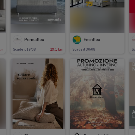
Permaflex
Eminflex
km
Scade il 19/08
29.1 km
Scade il 30/08
Sc