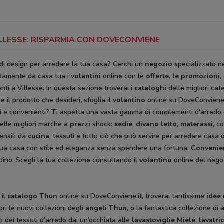
ILLESSE: RISPARMIA CON DOVECONVIENE
 di design per arredare la tua casa? Cerchi un
negozio
specializzato ne
damente da casa tua i
volantini
online con le
offerte, le promozioni,
nti a Villesse. In questa sezione troverai i
cataloghi
delle migliori ca
e il prodotto che desideri
,
sfoglia il
volantino
online su DoveConviene.
i e convenienti? Ti aspetta una vasta gamma di complementi d'arredo dal
elle migliori marche a
prezzi
shock:
sedie
,
divano letto
,
materassi
, c
ensili da
cucina
, tessuti e tutto ciò che può servire per arredare casa 
 la tua casa con stile ed eleganza senza spendere una fortuna.
Convenie
rdino. Scegli la tua collezione consultando il
volantino
online del negoz
 il
catalogo Thun
online su DoveConviene.it, troverai tantissime
idee
ri le nuovi collezioni degli
angeli Thun
, o la fantastica collezione di 
 o dei tessuti d’arredo dai un’occhiata alle
lavastoviglie Miele
,
lavatr