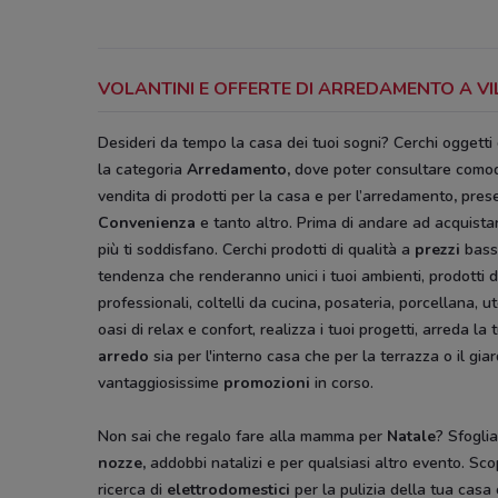
VOLANTINI E OFFERTE DI ARREDAMENTO A V
Desideri da tempo la casa dei tuoi sogni? Cerchi oggetti
la categoria
Arredamento
,
dove poter consultare como
vendita di prodotti per la casa e per l’arredamento
,
prese
Convenienza
e tanto altro. Prima di andare ad acquistar
più ti soddisfano. Cerchi prodotti di qualità a
prezzi
bass
tendenza che renderanno unici i tuoi ambienti, prodotti d
professionali, coltelli da cucina
,
posateria, porcellana, ut
oasi di relax e confort, realizza i tuoi progetti, arreda
arredo
sia per l'interno casa che per la terrazza o il gia
vantaggiosissime
promozioni
in corso.
Non sai che regalo fare alla mamma per
Natale
? Sfoglia
nozze,
addobbi natalizi e per qualsiasi altro evento. Scop
ricerca di
elettrodomestici
per la pulizia della tua casa