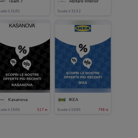
Team 7
Abitare Interior
ade il 31/01
Scade il 31/12
Kasanova
IKEA
ade il 19/05
517 m
Scade il 19/05
798 m