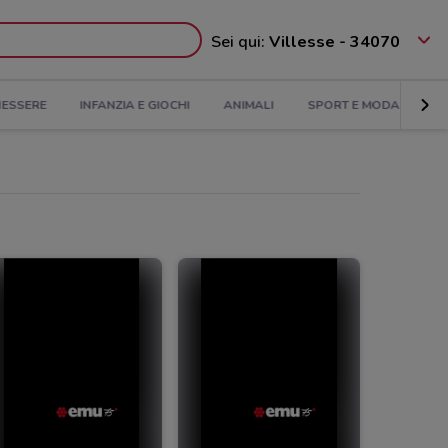
Sei qui:
Villesse - 34070
NESSERE
INFANZIA E GIOCHI
ANIMALI
SPORT E MODA
BA