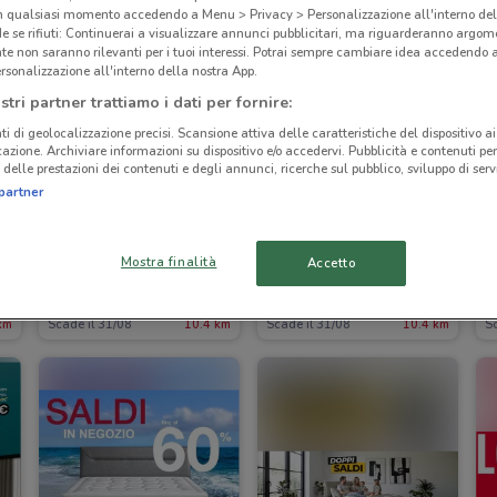
in qualsiasi momento accedendo a Menu > Privacy > Personalizzazione all'interno del
 se rifiuti: Continuerai a visualizzare annunci pubblicitari, ma riguarderanno argome
te non saranno rilevanti per i tuoi interessi. Potrai sempre cambiare idea accedendo
rsonalizzazione all'interno della nostra App.
stri partner trattiamo i dati per fornire:
ti di geolocalizzazione precisi. Scansione attiva delle caratteristiche del dispositivo ai 
icazione. Archiviare informazioni su dispositivo e/o accedervi. Pubblicità e contenuti per
delle prestazioni dei contenuti e degli annunci, ricerche sul pubblico, sviluppo di servi
partner
Mostra finalità
Accetto
Conforama
Conforama
km
Scade il 31/08
10.4 km
Scade il 31/08
10.4 km
Sc