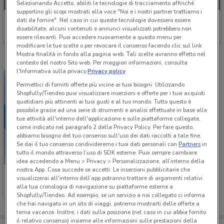
Selezionando Accetto, abiliti le tecnologie di tracciamento affinché
supportino gli scopi mostrati alla voce "Noi e i nostri partner trattiamo i
dati da fornire". Nel caso in cui queste tecnologie dovessero essere
Mondadori Store
disabilitate, alcuni contenuti e annunci visualizzati potrebbero non
Scade il 31/08
7.4 km
essere rilevanti. Puoi accedere nuovamente a questo menu per
modificare le tue scelte o per revocare il consenso facendo clic sul link
Mostra finalità in fondo alla pagina web. Tali scelte avranno effetto nel
contesto del nostro Sito web. Per maggiori informazioni, consulta
l'Informativa sulla privacy.
Privacy policy
Permettici di fornirti offerte più vicine ai tuoi bisogni: Utilizzando
Shopfully/Tiendeo puoi visualizzare inserzioni e offerte per i tuoi acquisti
quotidiani più attinenti ai tuoi gusti e al tuo mondo. Tutto questo è
possibile grazie ad una serie di strumenti e analisi effettuate in base alle
tue attività all'interno dell'applicazione e sulle piattaforme collegate,
come indicato nel paragrafo 2 della Privacy Policy. Per fare questo,
abbiamo bisogno del tuo consenso sull'uso dei dati raccolti a tale fine.
Se dai il tuo consenso condivideremo i tuoi dati personali con
Partners
in
tutto il mondo attraverso l’uso di SDK esterne. Puoi sempre cambiare
idea accedendo a Menu > Privacy > Personalizzazione, all’interno della
nostra App. Cosa succede se accetti: Le inserzioni pubblicitarie che
Mondadori Store
visualizzerai all'interno dell’app potranno trattare di argomenti relativi
alla tua cronologia di navigazione su piattaforme esterne a
Scade il 23/08
7.4 km
Shopfully/Tiendeo. Ad esempio, se un servizio a noi collegato ci informa
che hai navigato in un sito di viaggi, potremo mostrarti delle offerte a
tema vacanze. Inoltre, i dati sulla posizione (nel caso in cui abbia fornito
il relativo consenso) insieme alle informazioni sulle prestazioni della