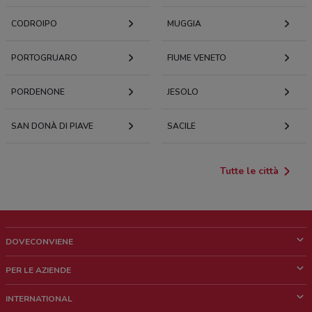
CODROIPO
MUGGIA
PORTOGRUARO
FIUME VENETO
PORDENONE
JESOLO
SAN DONÀ DI PIAVE
SACILE
Tutte le città
DOVECONVIENE
Cos'è DoveConviene
PER LE AZIENDE
Chi siamo
Cosa facciamo
INTERNATIONAL
News e media