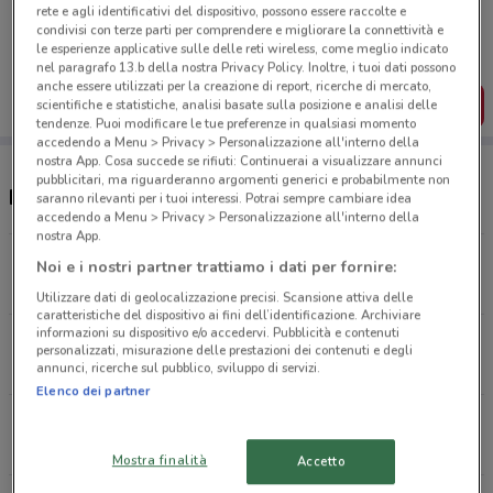
Porta DoveConviene sempre con te!
rete e agli identificativi del dispositivo, possono essere raccolte e
Puoi trovare le migliori offerte dei negozi vicino a te,
condivisi con terze parti per comprendere e migliorare la connettività e
salvarle e creare la tua lista del risparmio, comodamente
le esperienze applicative sulle delle reti wireless, come meglio indicato
dal tuo cellulare.
nel paragrafo 13.b della nostra Privacy Policy. Inoltre, i tuoi dati possono
anche essere utilizzati per la creazione di report, ricerche di mercato,
SCARICA L’APP
scientifiche e statistiche, analisi basate sulla posizione e analisi delle
tendenze. Puoi modificare le tue preferenze in qualsiasi momento
accedendo a Menu > Privacy > Personalizzazione all'interno della
nostra App. Cosa succede se rifiuti: Continuerai a visualizzare annunci
pubblicitari, ma riguarderanno argomenti generici e probabilmente non
Negozi Mondadori Store a Villesse
saranno rilevanti per i tuoi interessi. Potrai sempre cambiare idea
accedendo a Menu > Privacy > Personalizzazione all'interno della
nostra App.
Via G. F. Pocar, 1 Monfalcone
Noi e i nostri partner trattiamo i dati per fornire:
7.4 km
APERTO
Utilizzare dati di geolocalizzazione precisi. Scansione attiva delle
caratteristiche del dispositivo ai fini dell’identificazione. Archiviare
informazioni su dispositivo e/o accedervi. Pubblicità e contenuti
Corso Giuseppe Verdi, 67 Gorizia
personalizzati, misurazione delle prestazioni dei contenuti e degli
17 km
APERTO
annunci, ricerche sul pubblico, sviluppo di servizi.
Elenco dei partner
Via Savorgnana, 16/B Udine
27.3 km
APERTO
Mostra finalità
Accetto