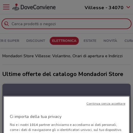
Villesse - 34070
ER E SUPER
DISCOUNT
ELETTRONICA
ESTATE
NOVITÀ
CUR
Mondadori Store Villesse: Volantino, Orari di apertura e Indirizzi
Ultime offerte del catalogo Mondadori Store
Continua senza accettare
Ci importa della tua privacy
Noi e i nostri
1014
partner archiviamo e accediamo ai dati personali,
come i dati di navigazione gli o identificatori univoci, sul tuo dispositivo.