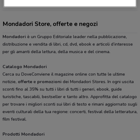
Tutti i negozi Mondadori Store
Mondadori Store, offerte e negozi
Mondadori
è un Gruppo Editoriale leader nella pubblicazione,
distribuzione e vendita di libri, cd, dvd, ebook e articoli d’interesse
per gli amanti della lettura, della musica e del cinema.
Catalogo Mondadori
Cerca su DoveConviene il magazine online con tutte le ultime
notizie,
offerte
e
promozioni
dei Mondadori Stores. In ogni uscita
sconti fino al 35% su tutti i libri di tutti i generi, ebook, guide
turistiche, tascabili, bestseller e tanto altro. Approfitta del catalogo
per trovare i migliori sconti sui libri di testo e rimani aggiornato sugli
eventi culturali della tua regione: concerti, festival della letteratura,
film festival.
Prodotti Mondadori