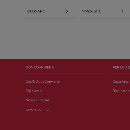
GIUSSANO
VIMERCATE
DOVECONVIENE
PER LE A
Cos'è DoveConviene
Cosa facc
Chi siamo
Richieste 
News e media
Lavora con noi