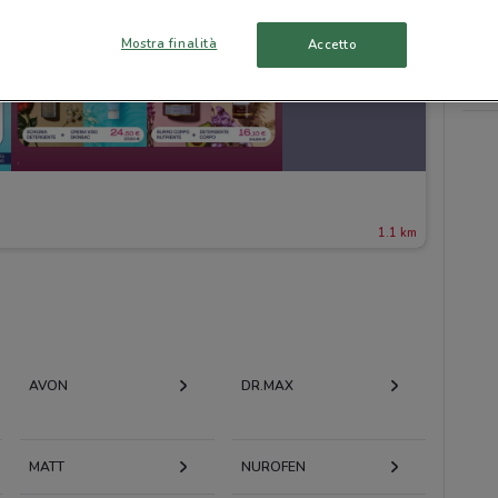
Mostra finalità
Accetto
1.1 km
AVON
DR.MAX
MATT
NUROFEN