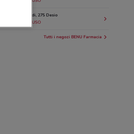
2.7 km
CHIUSO
Via Garibaldi, 275 Desio
2.8 km
CHIUSO
Tutti i negozi BENU Farmacia