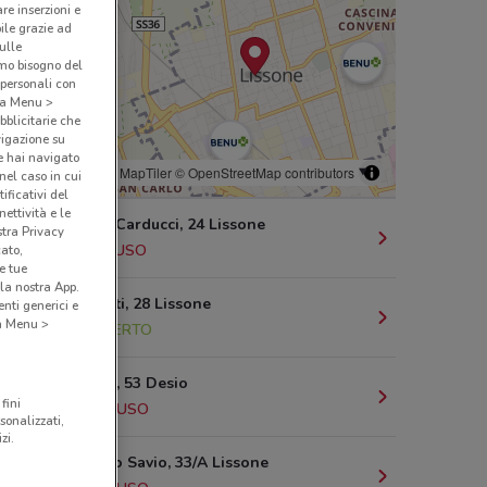
are inserzioni e
bile grazie ad
sulle
amo bisogno del
 personali con
o a Menu >
bblicitarie che
vigazione su
e hai navigato
© MapTiler
© OpenStreetMap contributors
(nel caso in cui
ificativi del
ettività e le
Via Giosuè Carducci, 24 Lissone
stra Privacy
786 m
CHIUSO
cato,
e tue
la nostra App.
Via Pacinotti, 28 Lissone
nti generici e
 a Menu >
1.1 km
APERTO
Corso Italia, 53 Desio
fini
2.6 km
CHIUSO
sonalizzati,
zi.
S. Domenico Savio, 33/A Lissone