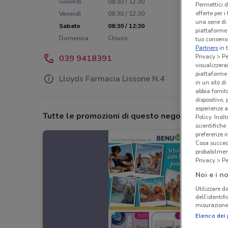
Giovedì
08:30 / 12:30
Permettici d
offerte per 
Venerdì
08:30 / 12:30
una serie di
Sabato
08:30 / 12:30
piattaforme 
Domenica
Chiuso
tuo consenso
Partners
in 
Privacy > Pe
039 9418391
visualizzera
piattaforme 
Lloyds Farmacia Lissone N.4
in un sito d
abbia fornit
dispositivo,
esperienze a
Tutte le promozioni di questo negozio
Policy. Inolt
scientifiche
preferenze 
Cosa succede
probabilmen
Privacy > Pe
Noi e i no
Utilizzare da
dell’identif
misurazione 
Elenco dei 