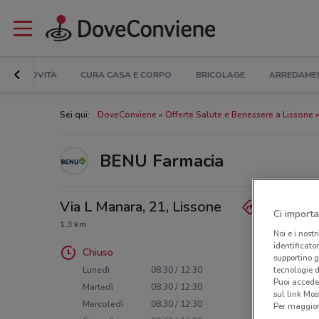
NOVITÀ
CURA CASA E CORPO
BRICOLAGE
ARREDAME
Sei qui:
DoveConviene
Offerte Salute e Benessere a Lissone
BENU Farmacia
Via L Manara, 21, Lissone
Ci importa
1.3 km
Noi e i nostr
identificato
Chiuso
supportino g
tecnologie d
Lunedì
08:30 / 12:30
Puoi accede
Martedì
08:30 / 12:30
sul link Mos
Mercoledì
08:30 / 12:30
Per maggiori