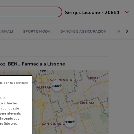
Sei qui:
Lissone - 20851
NIMALI
SPORT E MODA
BANCHE E ASSICURAZIONI
VIAGGI
ozi BENU Farmacia a Lissone
ua senza accettare
li o
nto affinché
in cui queste
ere rilevanti.
 facendo clic
ro Sito web.