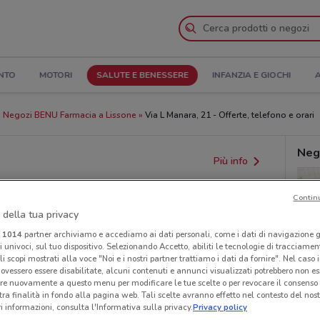
NTO
MOTORI
SALUTE E BENESSERE
INFANZIA E GIOCHI
A
Negozi BENU Farmacia a Lissone
Via L Manara, 21 - Offerte, telefono e orari
Neg
Più info
Contin
 della tua privacy
i
1014
partner archiviamo e accediamo ai dati personali, come i dati di navigazione g
ri univoci, sul tuo dispositivo. Selezionando Accetto, abiliti le tecnologie di tracciame
li scopi mostrati alla voce "Noi e i nostri partner trattiamo i dati da fornire". Nel caso 
ovessero essere disabilitate, alcuni contenuti e annunci visualizzati potrebbero non ess
re nuovamente a questo menu per modificare le tue scelte o per revocare il consenso
tra finalità in fondo alla pagina web. Tali scelte avranno effetto nel contesto del nost
 informazioni, consulta l'Informativa sulla privacy.
Privacy policy