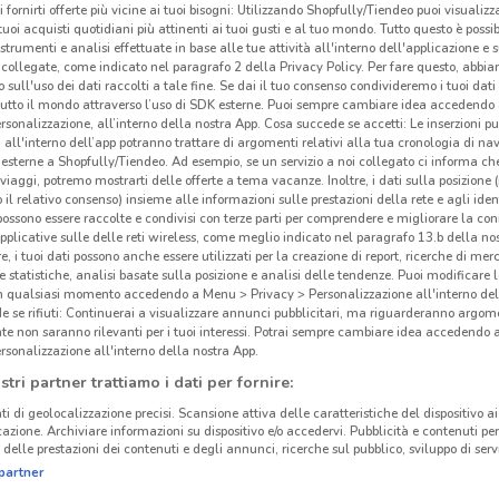
i fornirti offerte più vicine ai tuoi bisogni: Utilizzando Shopfully/Tiendeo puoi visualizz
i tuoi acquisti quotidiani più attinenti ai tuoi gusti e al tuo mondo. Tutto questo è possi
 strumenti e analisi effettuate in base alle tue attività all'interno dell'applicazione e 
collegate, come indicato nel paragrafo 2 della Privacy Policy. Per fare questo, abbi
 sull'uso dei dati raccolti a tale fine. Se dai il tuo consenso condivideremo i tuoi dati
tutto il mondo attraverso l’uso di SDK esterne. Puoi sempre cambiare idea accedend
rsonalizzazione, all’interno della nostra App. Cosa succede se accetti: Le inserzioni pu
i all'interno dell’app potranno trattare di argomenti relativi alla tua cronologia di na
esterne a Shopfully/Tiendeo. Ad esempio, se un servizio a noi collegato ci informa ch
i viaggi, potremo mostrarti delle offerte a tema vacanze. Inoltre, i dati sulla posizione 
o il relativo consenso) insieme alle informazioni sulle prestazioni della rete e agli ident
 possono essere raccolte e condivisi con terze parti per comprendere e migliorare la conn
pplicative sulle delle reti wireless, come meglio indicato nel paragrafo 13.b della no
re, i tuoi dati possono anche essere utilizzati per la creazione di report, ricerche di mer
 e statistiche, analisi basate sulla posizione e analisi delle tendenze. Puoi modificare l
in qualsiasi momento accedendo a Menu > Privacy > Personalizzazione all'interno del
 se rifiuti: Continuerai a visualizzare annunci pubblicitari, ma riguarderanno argome
te non saranno rilevanti per i tuoi interessi. Potrai sempre cambiare idea accedendo
rsonalizzazione all'interno della nostra App.
stri partner trattiamo i dati per fornire:
ti di geolocalizzazione precisi. Scansione attiva delle caratteristiche del dispositivo ai 
icazione. Archiviare informazioni su dispositivo e/o accedervi. Pubblicità e contenuti per
delle prestazioni dei contenuti e degli annunci, ricerche sul pubblico, sviluppo di servi
partner