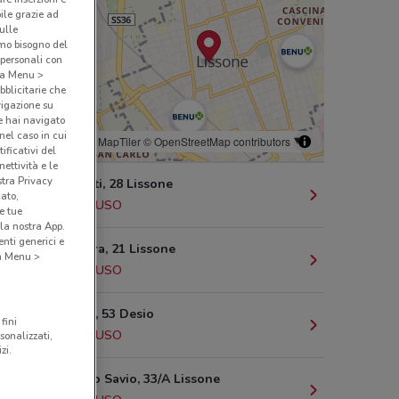
bile grazie ad
sulle
amo bisogno del
 personali con
o a Menu >
bblicitarie che
vigazione su
e hai navigato
(nel caso in cui
© MapTiler
© OpenStreetMap contributors
ificativi del
ettività e le
stra Privacy
Via Pacinotti, 28 Lissone
cato,
1.1 km
CHIUSO
e tue
la nostra App.
nti generici e
Via L Manara, 21 Lissone
 a Menu >
1.2 km
CHIUSO
Corso Italia, 53 Desio
fini
2.6 km
CHIUSO
sonalizzati,
zi.
S. Domenico Savio, 33/A Lissone