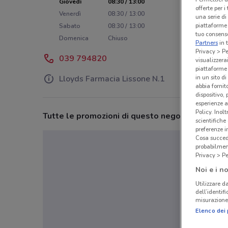
Giovedì
08:30 / 13:00
offerte per 
Venerdì
08:30 / 13:00
una serie di
piattaforme 
Sabato
08:30 / 13:00
tuo consenso
Domenica
Chiuso
Partners
in 
Privacy > Pe
039 794820
visualizzera
piattaforme 
in un sito d
Lloyds Farmacia Lissone N.1
abbia fornit
dispositivo,
esperienze a
Policy. Inolt
Tutte le promozioni di questo negozio
scientifiche
preferenze 
Cosa succede
probabilmen
Privacy > Pe
Noi e i no
Utilizzare da
dell’identif
misurazione 
Elenco dei 