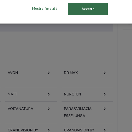
Mostra finalità
Accetto
to volantini nella tua zona. Riprova più tardi.
AVON
DR.MAX
MATT
NUROFEN
VOLTANATURA
PARAFARMACIA
ESSELUNGA
GRANDVISION BY
GRANDVISION BY