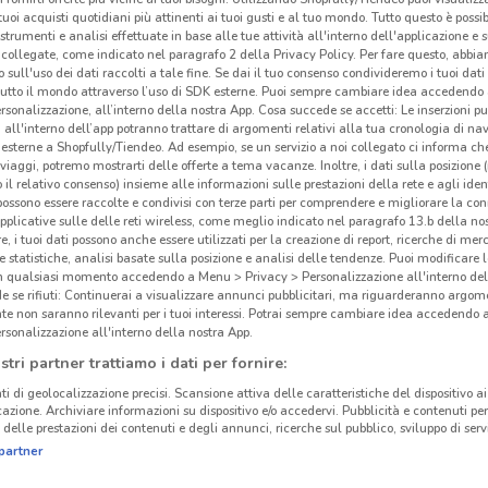
i tuoi acquisti quotidiani più attinenti ai tuoi gusti e al tuo mondo. Tutto questo è possi
 strumenti e analisi effettuate in base alle tue attività all'interno dell'applicazione e 
collegate, come indicato nel paragrafo 2 della Privacy Policy. Per fare questo, abbi
 sull'uso dei dati raccolti a tale fine. Se dai il tuo consenso condivideremo i tuoi dati
tutto il mondo attraverso l’uso di SDK esterne. Puoi sempre cambiare idea accedend
rsonalizzazione, all’interno della nostra App. Cosa succede se accetti: Le inserzioni pu
i all'interno dell’app potranno trattare di argomenti relativi alla tua cronologia di na
esterne a Shopfully/Tiendeo. Ad esempio, se un servizio a noi collegato ci informa ch
i viaggi, potremo mostrarti delle offerte a tema vacanze. Inoltre, i dati sulla posizione 
o il relativo consenso) insieme alle informazioni sulle prestazioni della rete e agli ident
 possono essere raccolte e condivisi con terze parti per comprendere e migliorare la conn
pplicative sulle delle reti wireless, come meglio indicato nel paragrafo 13.b della no
re, i tuoi dati possono anche essere utilizzati per la creazione di report, ricerche di mer
 e statistiche, analisi basate sulla posizione e analisi delle tendenze. Puoi modificare l
in qualsiasi momento accedendo a Menu > Privacy > Personalizzazione all'interno del
 se rifiuti: Continuerai a visualizzare annunci pubblicitari, ma riguarderanno argome
te non saranno rilevanti per i tuoi interessi. Potrai sempre cambiare idea accedendo
rsonalizzazione all'interno della nostra App.
stri partner trattiamo i dati per fornire:
ti di geolocalizzazione precisi. Scansione attiva delle caratteristiche del dispositivo ai 
icazione. Archiviare informazioni su dispositivo e/o accedervi. Pubblicità e contenuti per
delle prestazioni dei contenuti e degli annunci, ricerche sul pubblico, sviluppo di servi
partner