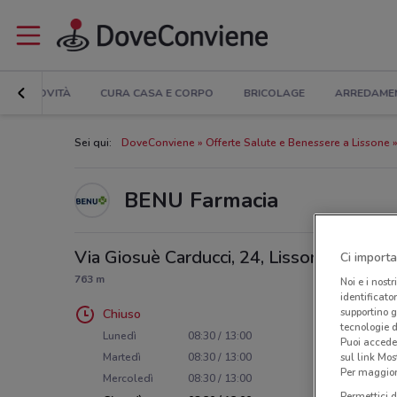
NOVITÀ
CURA CASA E CORPO
BRICOLAGE
ARREDAME
Sei qui:
DoveConviene
Offerte Salute e Benessere a Lissone
BENU Farmacia
Via Giosuè Carducci, 24, Lissone
Ci importa
763 m
Noi e i nostr
identificato
supportino g
Chiuso
tecnologie d
Lunedì
08:30 / 13:00
Puoi accede
sul link Mos
Martedì
08:30 / 13:00
Per maggiori
Mercoledì
08:30 / 13:00
Permettici d