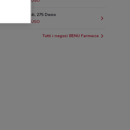
2.7 km
CHIUSO
Via Garibaldi, 275 Desio
2.8 km
CHIUSO
Tutti i negozi BENU Farmacia