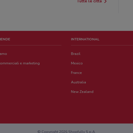
Tutte le città
ZIENDE
INTERNATIONAL
iamo
Brazil
commerciali e marketing
Mexico
France
Australia
New Zealand
© Copyright 2026 Shopfully S.p.A.