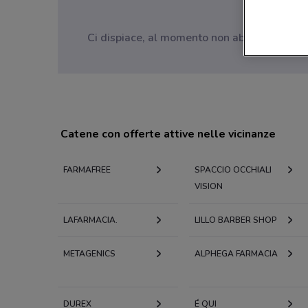
Ci dispiace, al momento non abbiamo pubblica
Catene con offerte attive nelle vicinanze
FARMAFREE
SPACCIO OCCHIALI
VISION
LAFARMACIA.
LILLO BARBER SHOP
METAGENICS
ALPHEGA FARMACIA
DUREX
É QUI