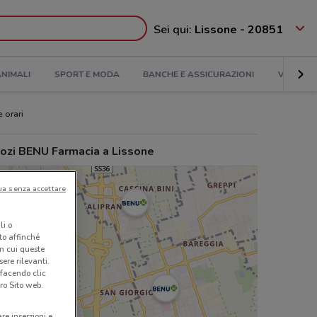
Sei qui:
Lissone - 20851
NIMALI
SPORT E MODA
BANCHE E ASSICURAZIONI
VIAGGI
e orari
ozi BENU Farmacia a Lissone
ua senza accettare
li o
nto affinché
in cui queste
ere rilevanti.
 facendo clic
ro Sito web.
are inserzioni e