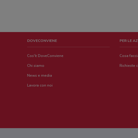
DOVECONVIENE
PER LE A
Cos'è DoveConviene
Cosa facc
Chi siamo
Richieste 
News e media
Lavora con noi