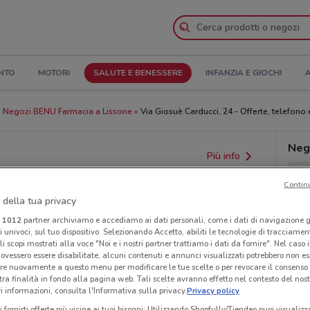
NTO
MOTORI
SALUTE E BENESSERE
INFANZIA E GIOCHI
A
Negozi BENU Farmacia a Lissone
Via Giosuè Carducci, 24 - Offerte, telefono 
Neg
Più info
Contin
 della tua privacy
i
1012
partner archiviamo e accediamo ai dati personali, come i dati di navigazione g
ri univoci, sul tuo dispositivo. Selezionando Accetto, abiliti le tecnologie di tracciame
li scopi mostrati alla voce "Noi e i nostri partner trattiamo i dati da fornire". Nel caso 
ovessero essere disabilitate, alcuni contenuti e annunci visualizzati potrebbero non ess
re nuovamente a questo menu per modificare le tue scelte o per revocare il consenso
tra finalità in fondo alla pagina web. Tali scelte avranno effetto nel contesto del nost
 informazioni, consulta l'Informativa sulla privacy.
Privacy policy
i fornirti offerte più vicine ai tuoi bisogni: Utilizzando Shopfully/Tiendeo puoi visualizz