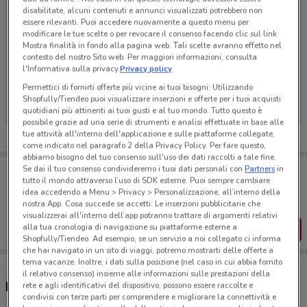
disabilitate, alcuni contenuti e annunci visualizzati potrebbero non
essere rilevanti. Puoi accedere nuovamente a questo menu per
modificare le tue scelte o per revocare il consenso facendo clic sul link
Mostra finalità in fondo alla pagina web. Tali scelte avranno effetto nel
contesto del nostro Sito web. Per maggiori informazioni, consulta
l'Informativa sulla privacy.
Privacy policy
Ci dispiace, al momento non abbiamo pubblicato
volantini nella tua zona. Riprova più tardi.
Permettici di fornirti offerte più vicine ai tuoi bisogni: Utilizzando
Shopfully/Tiendeo puoi visualizzare inserzioni e offerte per i tuoi acquisti
quotidiani più attinenti ai tuoi gusti e al tuo mondo. Tutto questo è
possibile grazie ad una serie di strumenti e analisi effettuate in base alle
tue attività all'interno dell'applicazione e sulle piattaforme collegate,
come indicato nel paragrafo 2 della Privacy Policy. Per fare questo,
abbiamo bisogno del tuo consenso sull'uso dei dati raccolti a tale fine.
Porta DoveConviene sempre con te!
Se dai il tuo consenso condivideremo i tuoi dati personali con
Partners
in
tutto il mondo attraverso l’uso di SDK esterne. Puoi sempre cambiare
Puoi trovare le migliori offerte dei negozi vicino a te,
idea accedendo a Menu > Privacy > Personalizzazione, all’interno della
salvarle e creare la tua lista del risparmio, comodamente
nostra App. Cosa succede se accetti: Le inserzioni pubblicitarie che
dal tuo cellulare.
visualizzerai all'interno dell’app potranno trattare di argomenti relativi
alla tua cronologia di navigazione su piattaforme esterne a
SCARICA L’APP
Shopfully/Tiendeo. Ad esempio, se un servizio a noi collegato ci informa
che hai navigato in un sito di viaggi, potremo mostrarti delle offerte a
tema vacanze. Inoltre, i dati sulla posizione (nel caso in cui abbia fornito
il relativo consenso) insieme alle informazioni sulle prestazioni della
Negozi GrandVision by Avanzi a Lissone
rete e agli identificativi del dispositivo, possono essere raccolte e
condivisi con terze parti per comprendere e migliorare la connettività e