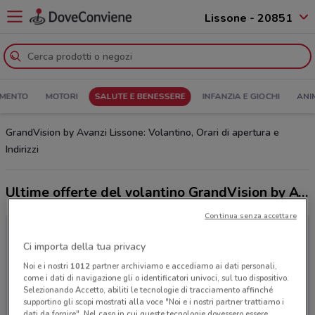
Lissone - 20851
MENTO
MOTORI
SALUTE E BENESSERE
INFANZIA E GIOCHI
ANI
GrandVision by Avanzi Lissone: Volantino, Orari di apertura e
Indirizzi
Ultime offerte del volantino GrandVision by Avanzi
Continua senza accettare
Ci importa della tua privacy
Noi e i nostri
1012
partner archiviamo e accediamo ai dati personali,
come i dati di navigazione gli o identificatori univoci, sul tuo dispositivo.
Selezionando Accetto, abiliti le tecnologie di tracciamento affinché
supportino gli scopi mostrati alla voce "Noi e i nostri partner trattiamo i
dati da fornire". Nel caso in cui queste tecnologie dovessero essere