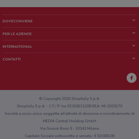
DOVECONVIENE
Cos'è DoveConviene
PER LE AZIENDE
Chi siamo
Cosa facciamo
INTERNATIONAL
News e media
Richieste commerciali e marketing
Brazil
CONTATTI
Lavora con noi
Mexico
Segnalazione punto vendita
France
Segnalazione Volantino
Australia
Hai un malfunzionamento sul web o sull'app?
New Zealand
© Copyright 2026 Shopfully S.p.A.
Shopfully S.p.A. - C.F / P. Iva 03156531208 REA: MI-2029270
Società a socio unico soggetta all’attività di direzione e coordinamento di
MEDIA Central Holding GmbH
Via Giosuè Borsi 9 - 20143 Milano
Capitale Sociale sottoscritto e versato: € 50.000,00