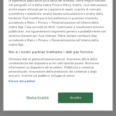
le esperienze applicative sulle delle reti wireless, come meglio indicato
nel paragrafo 13.b della nostra Privacy Policy. Inoltre, i tuoi dati possono
Via T. Vecellio, 1 Villasanta
anche essere utilizzati per la creazione di report, ricerche di mercato,
5.5 km
CHIUSO
scientifiche e statistiche, analisi basate sulla posizione e analisi delle
tendenze. Puoi modificare le tue preferenze in qualsiasi momento
accedendo a Menu > Privacy > Personalizzazione all'interno della
Via Monza, 55 Limbiate
nostra App. Cosa succede se rifiuti: Continuerai a visualizzare annunci
pubblicitari, ma riguarderanno argomenti generici e probabilmente non
8.4 km
CHIUSO
saranno rilevanti per i tuoi interessi. Potrai sempre cambiare idea
accedendo a Menu > Privacy > Personalizzazione all'interno della
nostra App.
Viale Sarca Milano
10 km
CHIUSO
Noi e i nostri partner trattiamo i dati per fornire:
Utilizzare dati di geolocalizzazione precisi. Scansione attiva delle
caratteristiche del dispositivo ai fini dell’identificazione. Archiviare
Via Buenos Aires, 90 Milano
informazioni su dispositivo e/o accedervi. Pubblicità e contenuti
14.1 km
CHIUSO
personalizzati, misurazione delle prestazioni dei contenuti e degli
annunci, ricerche sul pubblico, sviluppo di servizi.
Elenco dei partner
Corso Buenos Aires, 3 Milano
15.2 km
CHIUSO
Mostra finalità
Accetto
Tutti i negozi GrandVision by Avanzi