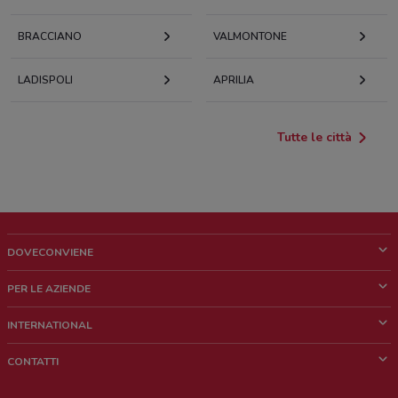
BRACCIANO
VALMONTONE
LADISPOLI
APRILIA
Tutte le città
DOVECONVIENE
Cos'è DoveConviene
PER LE AZIENDE
Chi siamo
Cosa facciamo
INTERNATIONAL
News e media
Richieste commerciali e marketing
Brazil
CONTATTI
Lavora con noi
Mexico
Segnalazione punto vendita