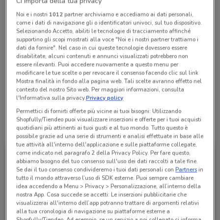
Ci importa della tua privacy
Chiama il negozio
Noi e i nostri
1012
partner archiviamo e accediamo ai dati personali,
come i dati di navigazione gli o identificatori univoci, sul tuo dispositivo.
Selezionando Accetto, abiliti le tecnologie di tracciamento affinché
supportino gli scopi mostrati alla voce "Noi e i nostri partner trattiamo i
Chiuso
Lunedì
Martedì
Mercoledì
09:00 / 13:00 - 16:00 / 18:00
09:00 / 13:00 - 16:00 / 18:00
09:00 / 13:00 - 16:00 / 18:00
dati da fornire". Nel caso in cui queste tecnologie dovessero essere
Giovedì
09:00 / 13:00
disabilitate, alcuni contenuti e annunci visualizzati potrebbero non
Venerdì
Sabato
Domenica
09:00 / 13:00 - 16:00 / 18:00
09:00 / 12:00
Chiuso
essere rilevanti. Puoi accedere nuovamente a questo menu per
800 046 385
modificare le tue scelte o per revocare il consenso facendo clic sul link
Mostra finalità in fondo alla pagina web. Tali scelte avranno effetto nel
contesto del nostro Sito web. Per maggiori informazioni, consulta
Amplifon Via Ozanam
l'Informativa sulla privacy.
Privacy policy
Permettici di fornirti offerte più vicine ai tuoi bisogni: Utilizzando
Shopfully/Tiendeo puoi visualizzare inserzioni e offerte per i tuoi acquisti
Tutte le promozioni di questo negozio
quotidiani più attinenti ai tuoi gusti e al tuo mondo. Tutto questo è
possibile grazie ad una serie di strumenti e analisi effettuate in base alle
tue attività all'interno dell'applicazione e sulle piattaforme collegate,
come indicato nel paragrafo 2 della Privacy Policy. Per fare questo,
abbiamo bisogno del tuo consenso sull'uso dei dati raccolti a tale fine.
Se dai il tuo consenso condivideremo i tuoi dati personali con
Partners
in
tutto il mondo attraverso l’uso di SDK esterne. Puoi sempre cambiare
idea accedendo a Menu > Privacy > Personalizzazione, all’interno della
nostra App. Cosa succede se accetti: Le inserzioni pubblicitarie che
visualizzerai all'interno dell’app potranno trattare di argomenti relativi
alla tua cronologia di navigazione su piattaforme esterne a
Shopfully/Tiendeo. Ad esempio, se un servizio a noi collegato ci informa