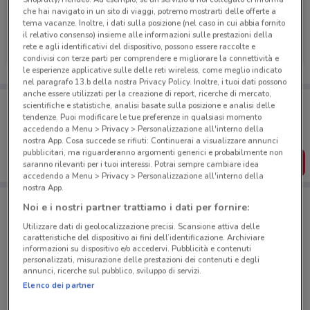
che hai navigato in un sito di viaggi, potremo mostrarti delle offerte a
tema vacanze. Inoltre, i dati sulla posizione (nel caso in cui abbia fornito
Amplifon
il relativo consenso) insieme alle informazioni sulle prestazioni della
rete e agli identificativi del dispositivo, possono essere raccolte e
Scade il 31/12
662 m
condivisi con terze parti per comprendere e migliorare la connettività e
le esperienze applicative sulle delle reti wireless, come meglio indicato
nel paragrafo 13.b della nostra Privacy Policy. Inoltre, i tuoi dati possono
anche essere utilizzati per la creazione di report, ricerche di mercato,
Porta DoveConviene sempre con te!
scientifiche e statistiche, analisi basate sulla posizione e analisi delle
Puoi trovare le migliori offerte dei negozi vicino a te,
tendenze. Puoi modificare le tue preferenze in qualsiasi momento
salvarle e creare la tua lista del risparmio, comodamente
accedendo a Menu > Privacy > Personalizzazione all'interno della
dal tuo cellulare.
nostra App. Cosa succede se rifiuti: Continuerai a visualizzare annunci
pubblicitari, ma riguarderanno argomenti generici e probabilmente non
SCARICA L’APP
saranno rilevanti per i tuoi interessi. Potrai sempre cambiare idea
accedendo a Menu > Privacy > Personalizzazione all'interno della
nostra App.
Noi e i nostri partner trattiamo i dati per fornire:
Negozi Amplifon a Roma
Utilizzare dati di geolocalizzazione precisi. Scansione attiva delle
caratteristiche del dispositivo ai fini dell’identificazione. Archiviare
informazioni su dispositivo e/o accedervi. Pubblicità e contenuti
personalizzati, misurazione delle prestazioni dei contenuti e degli
annunci, ricerche sul pubblico, sviluppo di servizi.
Elenco dei partner