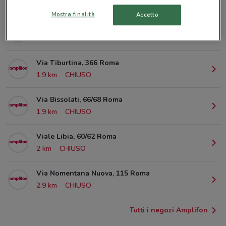
© MapTiler
© OpenStreetMap contributors
Mostra finalità
Accetto
Via Sambucuccio D'Alando, 25 Roma
661 m
CHIUSO
Via Tiburtina, 366 Roma
1.9 km
CHIUSO
Via Bissolati, 66/68 Roma
1.9 km
CHIUSO
Viale Libia, 60/62 Roma
2 km
CHIUSO
Via Nomentana Nuova, 115 Roma
2.9 km
CHIUSO
Tutti i negozi Amplifon