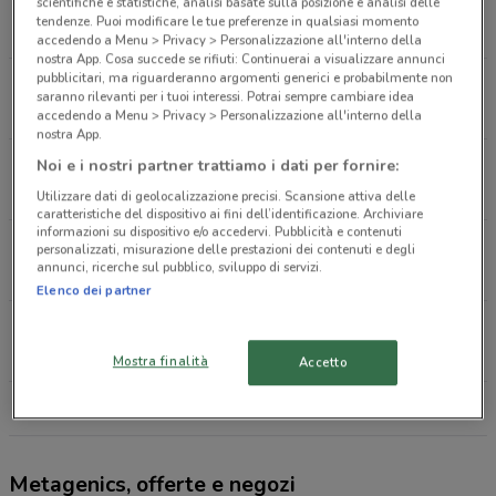
VIA DOMENICO MORICHINI 26 Roma
scientifiche e statistiche, analisi basate sulla posizione e analisi delle
tendenze. Puoi modificare le tue preferenze in qualsiasi momento
549 m
accedendo a Menu > Privacy > Personalizzazione all'interno della
nostra App. Cosa succede se rifiuti: Continuerai a visualizzare annunci
pubblicitari, ma riguarderanno argomenti generici e probabilmente non
CORSO TRIESTE 29 C Roma
saranno rilevanti per i tuoi interessi. Potrai sempre cambiare idea
710 m
accedendo a Menu > Privacy > Personalizzazione all'interno della
nostra App.
VIA LIVORNO 27 Roma
Noi e i nostri partner trattiamo i dati per fornire:
835 m
Utilizzare dati di geolocalizzazione precisi. Scansione attiva delle
caratteristiche del dispositivo ai fini dell’identificazione. Archiviare
informazioni su dispositivo e/o accedervi. Pubblicità e contenuti
VIA LIVORNO 27 Roma
personalizzati, misurazione delle prestazioni dei contenuti e degli
annunci, ricerche sul pubblico, sviluppo di servizi.
836 m
Elenco dei partner
VIALE XXI APRILE 31 Roma
905 m
Mostra finalità
Accetto
Tutti i negozi Metagenics
Metagenics, offerte e negozi