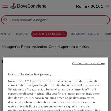
Roma - 00161
MENTO
MOTORI
SALUTE E BENESSERE
INFANZIA E GIOCHI
ANI
Metagenics Roma: Volantino, Orari di apertura e Indirizzi
Ultime offerte del volantino Metagenics
Continua senza accettare
Ci importa della tua privacy
Noi e i nostri
1012
partner archiviamo e accediamo ai dati personali,
come i dati di navigazione gli o identificatori univoci, sul tuo dispositivo.
Selezionando Accetto, abiliti le tecnologie di tracciamento affinché
supportino gli scopi mostrati alla voce "Noi e i nostri partner trattiamo i
dati da fornire". Nel caso in cui queste tecnologie dovessero essere
disabilitate, alcuni contenuti e annunci visualizzati potrebbero non
essere rilevanti. Puoi accedere nuovamente a questo menu per
modificare le tue scelte o per revocare il consenso facendo clic sul link