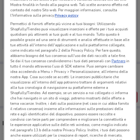
Mostra finalità in fondo alla pagina web. Tali scelte avranno effetto nel
contesto del nostro Sito web. Per maggiori informazioni, consulta
l'Informativa sulla privacy.
Privacy policy
Permettici di fornirti offerte più vicine ai tuoi bisogni: Utilizzando
Ci dispiace, al momento non abbiamo pubblicato
Shopfully/Tiendeo puoi visualizzare inserzioni e offerte per i tuoi acquisti
volantini nella tua zona. Riprova più tardi.
quotidiani più attinenti ai tuoi gusti e al tuo mondo. Tutto questo è
possibile grazie ad una serie di strumenti e analisi effettuate in base alle
tue attività all'interno dell'applicazione e sulle piattaforme collegate,
come indicato nel paragrafo 2 della Privacy Policy. Per fare questo,
abbiamo bisogno del tuo consenso sull'uso dei dati raccolti a tale fine.
Se dai il tuo consenso condivideremo i tuoi dati personali con
Partners
in
tutto il mondo attraverso l’uso di SDK esterne. Puoi sempre cambiare
Porta DoveConviene sempre con te!
idea accedendo a Menu > Privacy > Personalizzazione, all’interno della
Puoi trovare le migliori offerte dei negozi vicino a te,
nostra App. Cosa succede se accetti: Le inserzioni pubblicitarie che
salvarle e creare la tua lista del risparmio, comodamente
visualizzerai all'interno dell’app potranno trattare di argomenti relativi
dal tuo cellulare.
alla tua cronologia di navigazione su piattaforme esterne a
Shopfully/Tiendeo. Ad esempio, se un servizio a noi collegato ci informa
SCARICA L’APP
che hai navigato in un sito di viaggi, potremo mostrarti delle offerte a
tema vacanze. Inoltre, i dati sulla posizione (nel caso in cui abbia fornito
il relativo consenso) insieme alle informazioni sulle prestazioni della
rete e agli identificativi del dispositivo, possono essere raccolte e
condivisi con terze parti per comprendere e migliorare la connettività e
Negozi Metagenics a Roma
le esperienze applicative sulle delle reti wireless, come meglio indicato
nel paragrafo 13.b della nostra Privacy Policy. Inoltre, i tuoi dati possono
anche essere utilizzati per la creazione di report, ricerche di mercato,