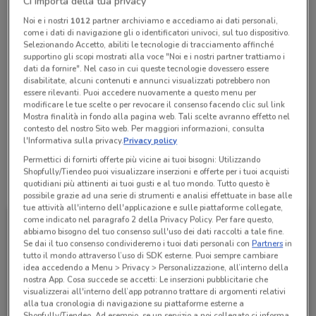
Ci importa della tua privacy
Chiama il negozio
Noi e i nostri
1012
partner archiviamo e accediamo ai dati personali,
come i dati di navigazione gli o identificatori univoci, sul tuo dispositivo.
Selezionando Accetto, abiliti le tecnologie di tracciamento affinché
supportino gli scopi mostrati alla voce "Noi e i nostri partner trattiamo i
Chiuso
Lunedì
Martedì
Mercoledì
Giovedì
09:00 / 13:00 - 15:00 / 19:00
09:00 / 13:00 - 15:00 / 19:00
09:00 / 13:00 - 15:00 / 19:00
09:00 / 13:00 - 15:00 / 19:00
dati da fornire". Nel caso in cui queste tecnologie dovessero essere
Venerdì
09:00 / 13:00 - 15:00 / 19:00
disabilitate, alcuni contenuti e annunci visualizzati potrebbero non
Sabato
Domenica
09:00 / 13:00
Chiuso
essere rilevanti. Puoi accedere nuovamente a questo menu per
800 046 385
modificare le tue scelte o per revocare il consenso facendo clic sul link
Mostra finalità in fondo alla pagina web. Tali scelte avranno effetto nel
contesto del nostro Sito web. Per maggiori informazioni, consulta
Amplifon Via Sambucuccio D'Alando
l'Informativa sulla privacy.
Privacy policy
Permettici di fornirti offerte più vicine ai tuoi bisogni: Utilizzando
Shopfully/Tiendeo puoi visualizzare inserzioni e offerte per i tuoi acquisti
Tutte le promozioni di questo negozio
quotidiani più attinenti ai tuoi gusti e al tuo mondo. Tutto questo è
possibile grazie ad una serie di strumenti e analisi effettuate in base alle
tue attività all'interno dell'applicazione e sulle piattaforme collegate,
come indicato nel paragrafo 2 della Privacy Policy. Per fare questo,
abbiamo bisogno del tuo consenso sull'uso dei dati raccolti a tale fine.
Se dai il tuo consenso condivideremo i tuoi dati personali con
Partners
in
tutto il mondo attraverso l’uso di SDK esterne. Puoi sempre cambiare
idea accedendo a Menu > Privacy > Personalizzazione, all’interno della
nostra App. Cosa succede se accetti: Le inserzioni pubblicitarie che
visualizzerai all'interno dell’app potranno trattare di argomenti relativi
alla tua cronologia di navigazione su piattaforme esterne a
Shopfully/Tiendeo. Ad esempio, se un servizio a noi collegato ci informa