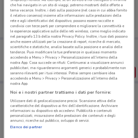
che hai navigato in un sito di viaggi, potremo mostrarti delle offerte a
tema vacanze. Inoltre, i dati sulla posizione (nel caso in cui abbia fornito
Amplifon
il relativo consenso) insieme alle informazioni sulle prestazioni della
rete e agli identificativi del dispositivo, possono essere raccolte e
Scade il 31/12
662 m
condivisi con terze parti per comprendere e migliorare la connettività e
le esperienze applicative sulle delle reti wireless, come meglio indicato
nel paragrafo 13.b della nostra Privacy Policy. Inoltre, i tuoi dati possono
anche essere utilizzati per la creazione di report, ricerche di mercato,
Porta DoveConviene sempre con te!
scientifiche e statistiche, analisi basate sulla posizione e analisi delle
Puoi trovare le migliori offerte dei negozi vicino a te,
tendenze. Puoi modificare le tue preferenze in qualsiasi momento
salvarle e creare la tua lista del risparmio, comodamente
accedendo a Menu > Privacy > Personalizzazione all'interno della
dal tuo cellulare.
nostra App. Cosa succede se rifiuti: Continuerai a visualizzare annunci
pubblicitari, ma riguarderanno argomenti generici e probabilmente non
SCARICA L’APP
saranno rilevanti per i tuoi interessi. Potrai sempre cambiare idea
accedendo a Menu > Privacy > Personalizzazione all'interno della
nostra App.
Noi e i nostri partner trattiamo i dati per fornire:
Negozi Amplifon a Roma
Utilizzare dati di geolocalizzazione precisi. Scansione attiva delle
caratteristiche del dispositivo ai fini dell’identificazione. Archiviare
informazioni su dispositivo e/o accedervi. Pubblicità e contenuti
personalizzati, misurazione delle prestazioni dei contenuti e degli
annunci, ricerche sul pubblico, sviluppo di servizi.
Elenco dei partner