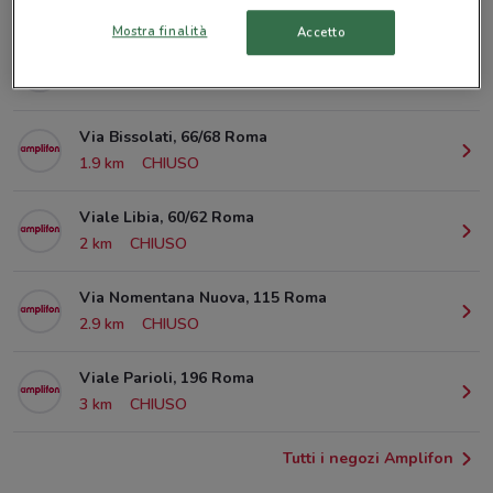
© MapTiler
© OpenStreetMap contributors
Mostra finalità
Accetto
Via Tiburtina, 366 Roma
1.9 km
CHIUSO
Via Bissolati, 66/68 Roma
1.9 km
CHIUSO
Viale Libia, 60/62 Roma
2 km
CHIUSO
Via Nomentana Nuova, 115 Roma
2.9 km
CHIUSO
Viale Parioli, 196 Roma
3 km
CHIUSO
Tutti i negozi Amplifon