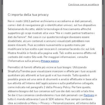
Continua senza accettare
É Qui Parafarmacie
Ci importa della tua privacy
Scade lunedì
5 km
Noi e i nostri
1012
partner archiviamo e accediamo ai dati personali,
come i dati di navigazione gli o identificatori univoci, sul tuo dispositivo.
Selezionando Accetto, abiliti le tecnologie di tracciamento affinché
Porta DoveConviene sempre con te!
supportino gli scopi mostrati alla voce "Noi e i nostri partner trattiamo i
Puoi trovare le migliori offerte dei negozi vicino a te,
dati da fornire". Nel caso in cui queste tecnologie dovessero essere
salvarle e creare la tua lista del risparmio, comodamente
disabilitate, alcuni contenuti e annunci visualizzati potrebbero non
dal tuo cellulare.
essere rilevanti. Puoi accedere nuovamente a questo menu per
modificare le tue scelte o per revocare il consenso facendo clic sul link
SCARICA L’APP
Mostra finalità in fondo alla pagina web. Tali scelte avranno effetto nel
contesto del nostro Sito web. Per maggiori informazioni, consulta
l'Informativa sulla privacy.
Privacy policy
Permettici di fornirti offerte più vicine ai tuoi bisogni: Utilizzando
Negozi É Qui Parafarmacie a Roma
Shopfully/Tiendeo puoi visualizzare inserzioni e offerte per i tuoi acquisti
quotidiani più attinenti ai tuoi gusti e al tuo mondo. Tutto questo è
possibile grazie ad una serie di strumenti e analisi effettuate in base alle
tue attività all'interno dell'applicazione e sulle piattaforme collegate,
Viale della Primavera, 194 Roma
come indicato nel paragrafo 2 della Privacy Policy. Per fare questo,
5 km
APERTO
abbiamo bisogno del tuo consenso sull'uso dei dati raccolti a tale fine.
Se dai il tuo consenso condivideremo i tuoi dati personali con
Partners
in
tutto il mondo attraverso l’uso di SDK esterne. Puoi sempre cambiare
Via Niccodemi, 99 Roma
idea accedendo a Menu > Privacy > Personalizzazione, all’interno della