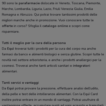
90 sono le
parafarmacie
dislocate in Veneto, Toscana, Piemonte,
Marche, Lombardia, Liguria, Lazio, Friuli Venezia Giulia, Emilia
Romagna e Abruzzo. Qui potrai trovare tantissimi prodotti delle
migliori marche anche in promozione. Vuoi conoscere tutte le
offerte
in corso? Sfoglia il
catalogo online
e scopri come
risparmiare.
Tutti il meglio per la cura della persona
Da
Equì
troverai tutti i prodotti per la cura del corpo ma anche
farmaci da banco e alimenti biologici e senza glutine. Scopri tutte le
novità nel settore erboristeria, e anche i prodotti anallergici per la
cosmesi. Troverai anche tanti articoli sanitari e
integratori
alimentari.
Tanti servizi e vantaggi
Da
Equì
potrai provare la pressione, effettuare analisi dell’udito,
della pelle e test delle intolleranze alimentari. Con la Equì Card
inoltre potrai entrare in un mondo di vantaggi. Potrai usufruire di
vantaggiose offerte, accumulare punti ad ogni acquisto e tramutarli