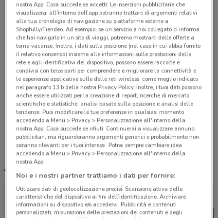
5.8 km
APERTO
nostra App. Cosa succede se accetti: Le inserzioni pubblicitarie che
visualizzerai all'interno dell’app potranno trattare di argomenti relativi
alla tua cronologia di navigazione su piattaforme esterne a
Via Alberto Lionello, 201 Roma
Shopfully/Tiendeo. Ad esempio, se un servizio a noi collegato ci informa
che hai navigato in un sito di viaggi, potremo mostrarti delle offerte a
6.9 km
APERTO
tema vacanze. Inoltre, i dati sulla posizione (nel caso in cui abbia fornito
il relativo consenso) insieme alle informazioni sulle prestazioni della
rete e agli identificativi del dispositivo, possono essere raccolte e
Viale Palmiro Togliatti, 2 Roma
condivisi con terze parti per comprendere e migliorare la connettività e
8.1 km
APERTO
le esperienze applicative sulle delle reti wireless, come meglio indicato
nel paragrafo 13.b della nostra Privacy Policy. Inoltre, i tuoi dati possono
anche essere utilizzati per la creazione di report, ricerche di mercato,
Via Mario Rigamonti, 100 Roma
scientifiche e statistiche, analisi basate sulla posizione e analisi delle
8.4 km
APERTO
tendenze. Puoi modificare le tue preferenze in qualsiasi momento
accedendo a Menu > Privacy > Personalizzazione all'interno della
nostra App. Cosa succede se rifiuti: Continuerai a visualizzare annunci
Tutti i negozi É Qui Parafarmacie
pubblicitari, ma riguarderanno argomenti generici e probabilmente non
saranno rilevanti per i tuoi interessi. Potrai sempre cambiare idea
accedendo a Menu > Privacy > Personalizzazione all'interno della
nostra App.
Altri volantini nelle vicinanze
Noi e i nostri partner trattiamo i dati per fornire:
Utilizzare dati di geolocalizzazione precisi. Scansione attiva delle
caratteristiche del dispositivo ai fini dell’identificazione. Archiviare
informazioni su dispositivo e/o accedervi. Pubblicità e contenuti
personalizzati, misurazione delle prestazioni dei contenuti e degli