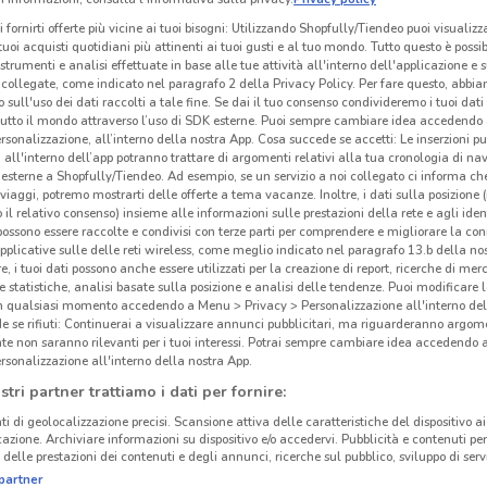
i fornirti offerte più vicine ai tuoi bisogni: Utilizzando Shopfully/Tiendeo puoi visualizz
i tuoi acquisti quotidiani più attinenti ai tuoi gusti e al tuo mondo. Tutto questo è possi
 strumenti e analisi effettuate in base alle tue attività all'interno dell'applicazione e 
collegate, come indicato nel paragrafo 2 della Privacy Policy. Per fare questo, abbi
 sull'uso dei dati raccolti a tale fine. Se dai il tuo consenso condivideremo i tuoi dati
tutto il mondo attraverso l’uso di SDK esterne. Puoi sempre cambiare idea accedend
rsonalizzazione, all’interno della nostra App. Cosa succede se accetti: Le inserzioni pu
i all'interno dell’app potranno trattare di argomenti relativi alla tua cronologia di na
esterne a Shopfully/Tiendeo. Ad esempio, se un servizio a noi collegato ci informa ch
i viaggi, potremo mostrarti delle offerte a tema vacanze. Inoltre, i dati sulla posizione 
o il relativo consenso) insieme alle informazioni sulle prestazioni della rete e agli ident
 possono essere raccolte e condivisi con terze parti per comprendere e migliorare la conn
pplicative sulle delle reti wireless, come meglio indicato nel paragrafo 13.b della no
re, i tuoi dati possono anche essere utilizzati per la creazione di report, ricerche di mer
 e statistiche, analisi basate sulla posizione e analisi delle tendenze. Puoi modificare l
in qualsiasi momento accedendo a Menu > Privacy > Personalizzazione all'interno del
 se rifiuti: Continuerai a visualizzare annunci pubblicitari, ma riguarderanno argome
te non saranno rilevanti per i tuoi interessi. Potrai sempre cambiare idea accedendo
rsonalizzazione all'interno della nostra App.
stri partner trattiamo i dati per fornire:
ti di geolocalizzazione precisi. Scansione attiva delle caratteristiche del dispositivo ai 
icazione. Archiviare informazioni su dispositivo e/o accedervi. Pubblicità e contenuti per
delle prestazioni dei contenuti e degli annunci, ricerche sul pubblico, sviluppo di servi
partner