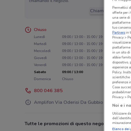
chiamando il negozio.
Permettici d
Chiama il negozio
offerte per 
una serie di
piattaforme 
tuo consenso
Chiuso
Partners
in 
Lunedì
09:00 / 13:00 - 15:00 / 19:00
Privacy > Pe
visualizzera
Martedì
09:00 / 13:00 - 15:00 / 19:00
piattaforme 
Mercoledì
09:00 / 13:00 - 15:00 / 19:00
in un sito d
abbia fornit
Giovedì
09:00 / 13:00 - 15:00 / 19:00
dispositivo,
Venerdì
09:00 / 13:00 - 15:00 / 19:00
esperienze a
Sabato
09:00 / 13:00
Policy. Inolt
scientifiche
Domenica
Chiuso
preferenze 
Cosa succede
800 046 385
probabilmen
Privacy > Pe
Amplifon Via Oderisi Da Gubbio
Noi e i no
Utilizzare da
dell’identif
misurazione 
Tutte le promozioni di questo negozio
Elenco dei 