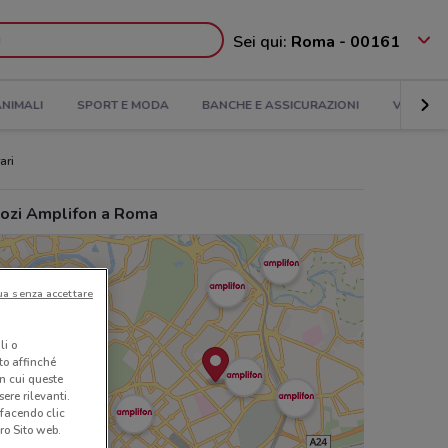
Sei qui:
Roma - 00161
NIMALI
SPORT E MODA
BANCHE E ASSICURAZIONI
VIAGGI
ari
ozi Amplifon a Roma
ua senza accettare
li o
nto affinché
in cui queste
ere rilevanti.
 facendo clic
ro Sito web.