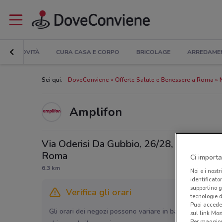
NOVITÀ
CURA CASA E CORPO
BRICOLAGE
ARREDAME
Sei qui:
DoveConviene
Offerte Salute e Benessere a Roma
Amplifon
Via Oderisi Da Gubbio, 26/28,
Roma
Ci importa
6.3 km
Noi e i nostr
identificato
supportino g
Verifica gli orari
tecnologie d
Puoi accede
Gli orari dei negozi possono variare in base agli ultimi 
sul link Mos
Per maggiori