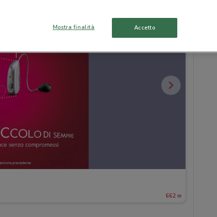
Mostra finalità
Accetto
662 m