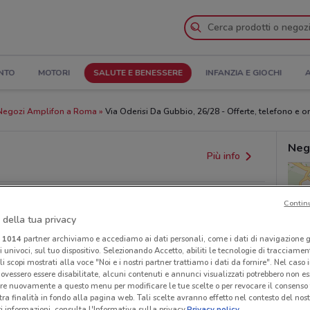
NTO
MOTORI
SALUTE E BENESSERE
INFANZIA E GIOCHI
A
Negozi Amplifon a Roma
Via Oderisi Da Gubbio, 26/28 - Offerte, telefono e or
Neg
Più info
Contin
 della tua privacy
i
1014
partner archiviamo e accediamo ai dati personali, come i dati di navigazione g
ri univoci, sul tuo dispositivo. Selezionando Accetto, abiliti le tecnologie di tracciame
li scopi mostrati alla voce "Noi e i nostri partner trattiamo i dati da fornire". Nel caso 
ovessero essere disabilitate, alcuni contenuti e annunci visualizzati potrebbero non ess
re nuovamente a questo menu per modificare le tue scelte o per revocare il consenso
provvedimenti regionali o nazionali. Verifica l’accuratezza
tra finalità in fondo alla pagina web. Tali scelte avranno effetto nel contesto del nost
 informazioni, consulta l'Informativa sulla privacy.
Privacy policy