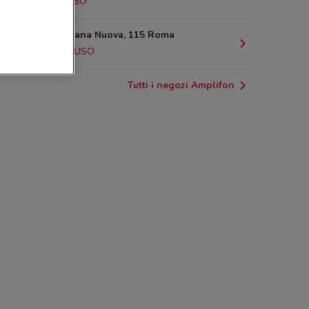
2 km
CHIUSO
Via Nomentana Nuova, 115 Roma
2.9 km
CHIUSO
Tutti i negozi Amplifon